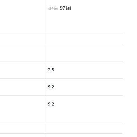
97
lei
114
lei
2.5
9.2
9.2