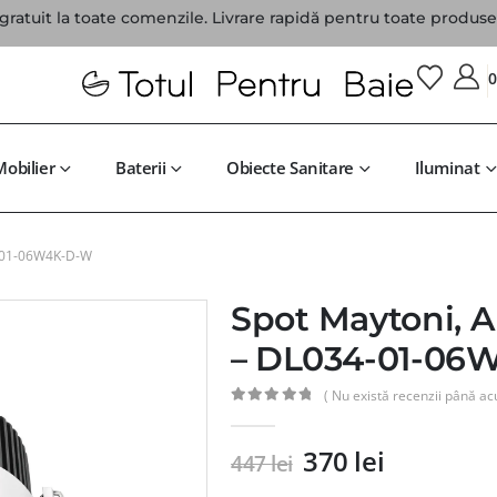
gratuit la toate comenzile. Livrare rapidă pentru toate produsel
Mobilier
Baterii
Obiecte Sanitare
Iluminat
4-01-06W4K-D-W
Spot Maytoni, A
– DL034-01-06
( Nu există recenzii până ac
0
din 5
370
lei
447
lei