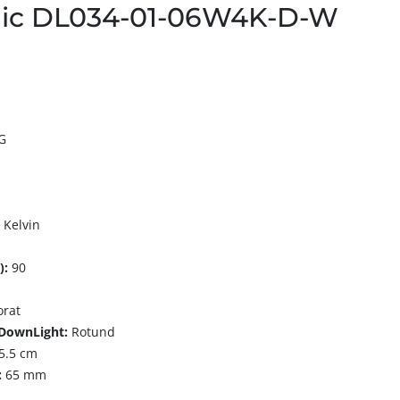
nic DL034-01-06W4K-D-W
G
 Kelvin
):
90
orat
 DownLight:
Rotund
5.5 cm
:
65 mm