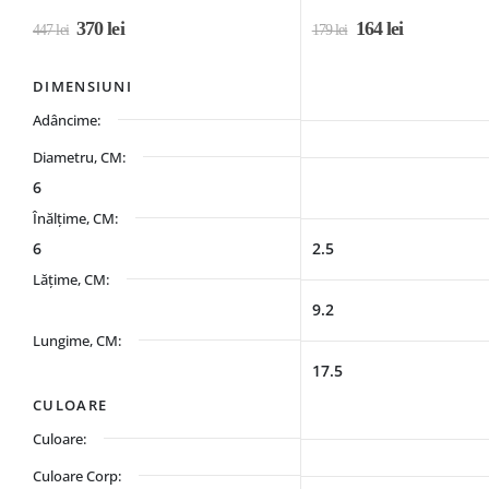
370
lei
164
lei
447
lei
179
lei
DIMENSIUNI
Adâncime:
Diametru, CM:
6
Înălțime, CM:
6
2.5
Lățime, CM:
9.2
Lungime, CM:
17.5
CULOARE
Culoare:
Culoare Corp: