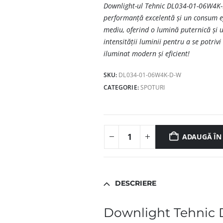
Downlight-ul Tehnic DL034-01-06W4K-D
performanță excelentă și un consum efi
mediu, oferind o lumină puternică și 
intensității luminii pentru a se potri
iluminat modern și eficient!
SKU:
DL034-01-06W4K-D-W
CATEGORIE:
SPOTURI
ADAUGĂ ÎN
DESCRIERE
Downlight Tehnic