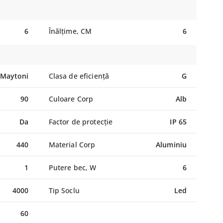
6
Înălțime, CM
6
Maytoni
Clasa de eficiență
G
90
Culoare Corp
Alb
Da
Factor de protecție
IP 65
440
Material Corp
Aluminiu
1
Putere bec, W
6
4000
Tip Soclu
Led
60