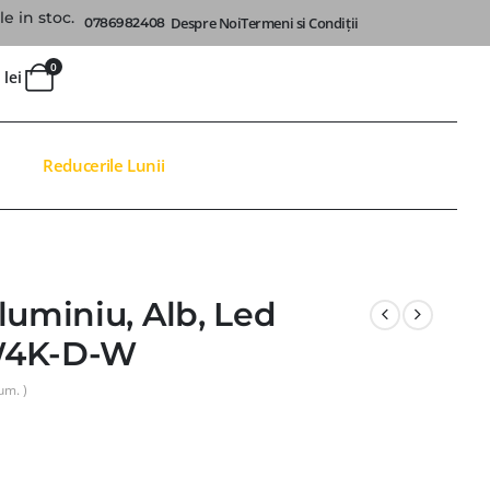
e in stoc.
Despre Noi
Termeni si Condiții
0786982408
0
0
lei
Reducerile Lunii
luminiu, Alb, Led
W4K-D-W
um. )