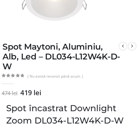
Spot Maytoni, Aluminiu,
Alb, Led – DL034-L12W4K-D-
W
( Nu există recenzii până acum. )
0
din 5
419
lei
474
lei
Spot încastrat Downlight
Zoom DL034-L12W4K-D-W