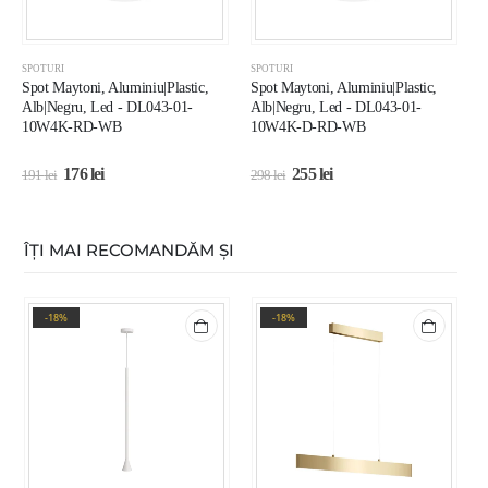
SPOTURI
SPOTURI
S
Spot Maytoni, Aluminiu|Plastic,
Spot Maytoni, Aluminiu|Plastic,
S
Alb|Negru, Led - DL043-01-
Alb|Negru, Led - DL043-01-
A
10W4K-RD-WB
10W4K-D-RD-WB
176
lei
255
lei
191
lei
298
lei
2
ÎȚI MAI RECOMANDĂM ȘI
-18%
-18%