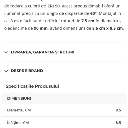
de redare a culorii de
CRI 90
, acest produs dimabil oferă un
iluminat precis cu un unghi de dispersie de
60°
. Montajul în
casă este facilitat de orificiul rotund de
7,5 cm
în diametru și
o adâncime de
90 mm
, având dimensiuni de
8,5 cm x 8,5 cm
.
LIVRAREA, GARANȚIA ȘI RETURI
DESPRE BRAND
Specificațiile Produsului
DIMENSIUNI
Diametru, CM
8.5
Înălțime, CM
8.5