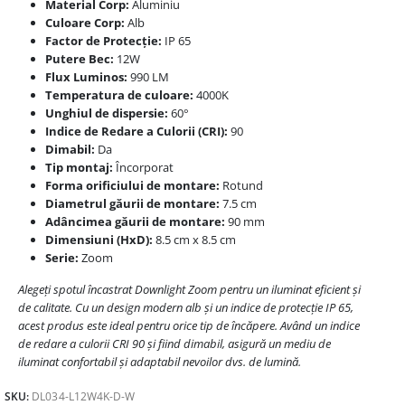
Material Corp:
Aluminiu
Culoare Corp:
Alb
Factor de Protecție:
IP 65
Putere Bec:
12W
Flux Luminos:
990 LM
Temperatura de culoare:
4000K
Unghiul de dispersie:
60°
Indice de Redare a Culorii (CRI):
90
Dimabil:
Da
Tip montaj:
Încorporat
Forma orificiului de montare:
Rotund
Diametrul găurii de montare:
7.5 cm
Adâncimea găurii de montare:
90 mm
Dimensiuni (HxD):
8.5 cm x 8.5 cm
Serie:
Zoom
Alegeți spotul încastrat Downlight Zoom pentru un iluminat eficient și
de calitate. Cu un design modern alb și un indice de protecție IP 65,
acest produs este ideal pentru orice tip de încăpere. Având un indice
de redare a culorii CRI 90 și fiind dimabil, asigură un mediu de
iluminat confortabil și adaptabil nevoilor dvs. de lumină.
SKU:
DL034-L12W4K-D-W