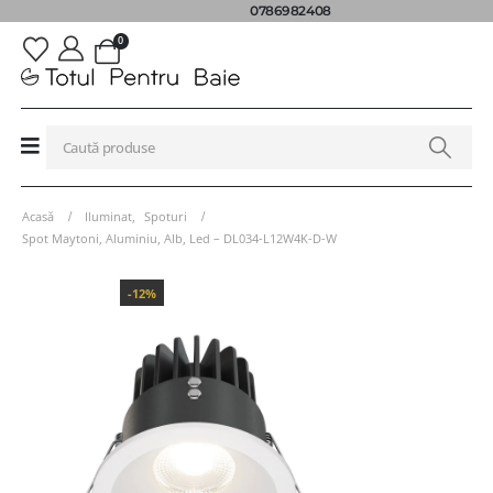
0786982408
0
Acasă
Iluminat
,
Spoturi
Spot Maytoni, Aluminiu, Alb, Led – DL034-L12W4K-D-W
-12%