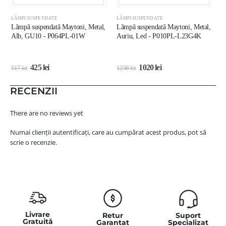
LĂMPI SUSPENDATE
LĂMPI SUSPENDATE
L
Lămpă suspendată Maytoni, Metal,
Lămpă suspendată Maytoni, Metal,
L
Alb, GU10 - P064PL-01W
Auriu, Led - P010PL-L23G4K
A
P
425
lei
1020
lei
517
lei
1238
lei
3
RECENZII
There are no reviews yet
Numai clienții autentificați, care au cumpărat acest produs, pot să
scrie o recenzie.
Livrare
Retur
Suport
Gratuită
Garantat
Specializat