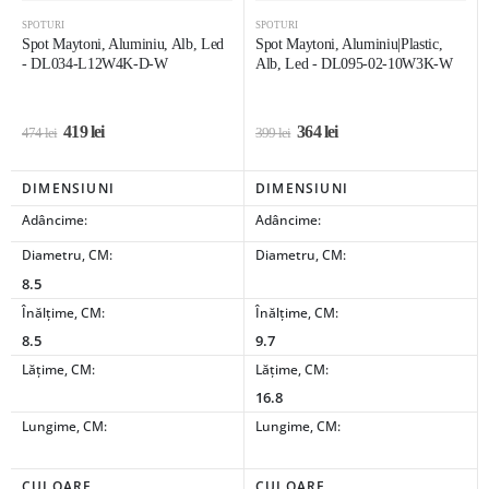
SPOTURI
SPOTURI
Spot Maytoni, Aluminiu, Alb, Led
Spot Maytoni, Aluminiu|Plastic,
- DL034-L12W4K-D-W
Alb, Led - DL095-02-10W3K-W
419
lei
364
lei
474
lei
399
lei
DIMENSIUNI
DIMENSIUNI
Adâncime:
Adâncime:
Diametru, CM:
Diametru, CM:
8.5
Înălțime, CM:
Înălțime, CM:
8.5
9.7
Lățime, CM:
Lățime, CM:
16.8
Lungime, CM:
Lungime, CM:
CULOARE
CULOARE