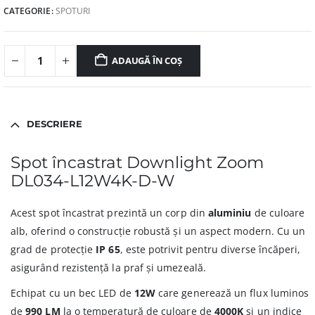
CATEGORIE:
SPOTURI
ADAUGĂ ÎN COȘ
DESCRIERE
Spot încastrat Downlight Zoom
DL034-L12W4K-D-W
Acest spot încastrat prezintă un corp din
aluminiu
de culoare
alb, oferind o construcție robustă și un aspect modern. Cu un
grad de protecție
IP 65
, este potrivit pentru diverse încăperi,
asigurând rezistență la praf și umezeală.
Echipat cu un bec LED de
12W
care generează un flux luminos
de
990 LM
la o temperatură de culoare de
4000K
și un indice