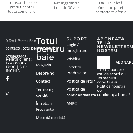
Transportul este
Retur garantat
De Luni până
gratuit pentru
timp de 30 zile
Vineri ne puteți
toate comenzile!
contacta telefonic
Totul
SUPORT
ABONEAZĂ-
TE LA
Login /
pentru
NEWSLETTER
contact@totulpentrubaie.ro
Înregistrare
NOSTRU!
baie
0786982408
Wishlist
Relatii clienți:
ABONAR
L-V 09:00-
Magazin
Livrarea
17:00 | S-D:
**Prin abonare,
ÎNCHIS
Produselor
Despre noi
ești de acord cu
Termenii și
Politica de retur
Contact
condițiile
și
Politica noastră
Politica de
Termeni și
de
confidențialitate.
**
confidențialitate
condiții
ANPC
Întrebări
Frecvente
Metodă de plată