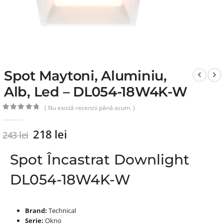
Spot Maytoni, Aluminiu,
Alb, Led – DL054-18W4K-W
( Nu există recenzii până acum. )
0
din 5
218
lei
243
lei
Spot Încastrat Downlight
DL054-18W4K-W
Brand:
Technical
Serie:
Okno