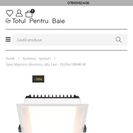
0786982408
0
Acasă
Iluminat
,
Spoturi
Spot Maytoni, Aluminiu, Alb, Led – DL054-18W4K-W
-10%