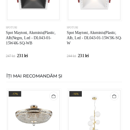
SPOTURI
SPOTURI
S
Spot Maytoni, Aluminiu|Plastic,
Spot Maytoni, Aluminiu|Plastic,
S
Alb|Negru, Led - DL043-01-
Alb, Led - DL043-01-15W3K-SQ-
A
15W4K-SQ-WB
W
231
lei
231
lei
247
lei
244
lei
2
ÎȚI MAI RECOMANDĂM ȘI
-17%
-16%