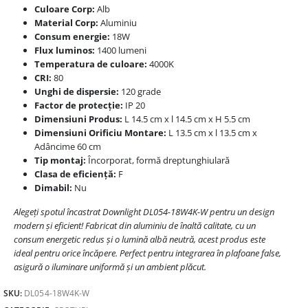
Culoare Corp:
Alb
Material Corp:
Aluminiu
Consum energie:
18W
Flux luminos:
1400 lumeni
Temperatura de culoare:
4000K
CRI:
80
Unghi de dispersie:
120 grade
Factor de protecție:
IP 20
Dimensiuni Produs:
L 14.5 cm x l 14.5 cm x H 5.5 cm
Dimensiuni Orificiu Montare:
L 13.5 cm x l 13.5 cm x
Adâncime 60 cm
Tip montaj:
Încorporat, formă dreptunghiulară
Clasa de eficiență:
F
Dimabil:
Nu
Alegeți spotul încastrat Downlight DL054-18W4K-W pentru un design
modern și eficient! Fabricat din aluminiu de înaltă calitate, cu un
consum energetic redus și o lumină albă neutră, acest produs este
ideal pentru orice încăpere. Perfect pentru integrarea în plafoane false,
asigură o iluminare uniformă și un ambient plăcut.
SKU:
DL054-18W4K-W