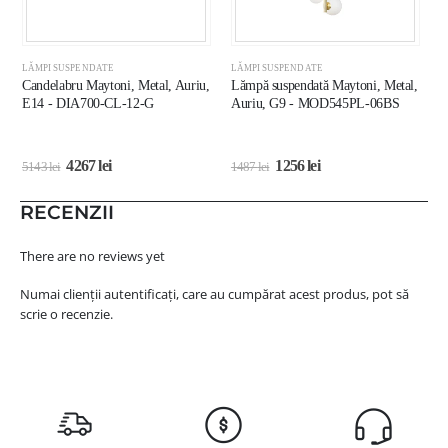
LĂMPI SUSPENDATE
LĂMPI SUSPENDATE
L
Candelabru Maytoni, Metal, Auriu,
Lămpă suspendată Maytoni, Metal,
L
E14 - DIA700-CL-12-G
Auriu, G9 - MOD545PL-06BS
A
4267
lei
1256
lei
5143
lei
1487
lei
3
RECENZII
There are no reviews yet
Numai clienții autentificați, care au cumpărat acest produs, pot să
scrie o recenzie.