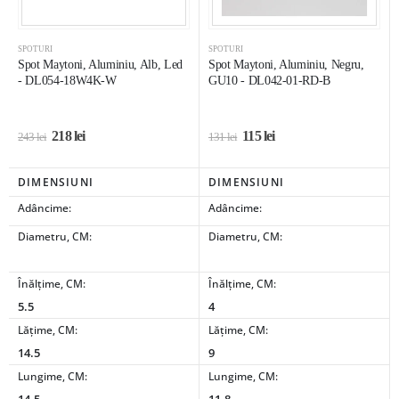
SPOTURI
SPOTURI
Spot Maytoni, Aluminiu, Alb, Led
Spot Maytoni, Aluminiu, Negru,
- DL054-18W4K-W
GU10 - DL042-01-RD-B
218
lei
115
lei
243
lei
131
lei
DIMENSIUNI
DIMENSIUNI
Adâncime:
Adâncime:
Diametru, CM:
Diametru, CM:
Înălțime, CM:
Înălțime, CM:
5.5
4
Lățime, CM:
Lățime, CM:
14.5
9
Lungime, CM:
Lungime, CM: