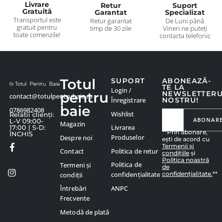
Livrare
Retur
Suport
Gratuită
Garantat
Specializat
Transportul este
Retur garantat
De Luni până
gratuit pentru
timp de 30 zile
Vineri ne puteți
toate comenzile!
contacta telefonic
Totul
SUPORT
ABONEAZĂ-
TE LA
Login /
pentru
NEWSLETTER
contact@totulpentrubaie.ro
Înregistrare
NOSTRU!
baie
0786982408
Wishlist
Relatii clienți:
ABONAR
L-V 09:00-
Magazin
Livrarea
17:00 | S-D:
**Prin abonare,
ÎNCHIS
Produselor
Despre noi
ești de acord cu
Termenii și
Politica de retur
Contact
condițiile
și
Politica noastră
Politica de
Termeni și
de
confidențialitate.
**
confidențialitate
condiții
ANPC
Întrebări
Frecvente
Metodă de plată