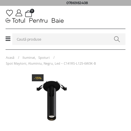
0786982408
0
Acasă
Iluminat
,
Spoturi
Spot Maytoni, Aluminiu, Negru, Led – C141RS-L125-6W3K-B
-15%