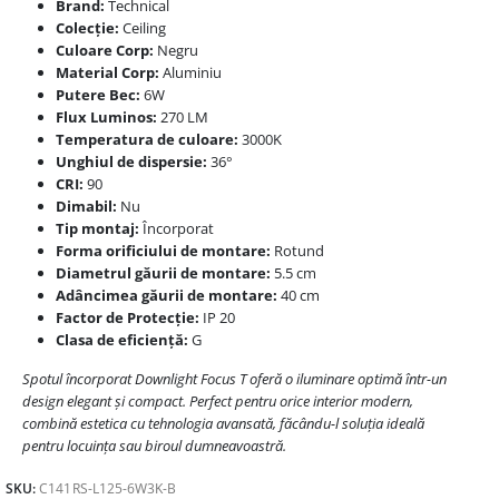
Brand:
Technical
Colecție:
Ceiling
Culoare Corp:
Negru
Material Corp:
Aluminiu
Putere Bec:
6W
Flux Luminos:
270 LM
Temperatura de culoare:
3000K
Unghiul de dispersie:
36°
CRI:
90
Dimabil:
Nu
Tip montaj:
Încorporat
Forma orificiului de montare:
Rotund
Diametrul găurii de montare:
5.5 cm
Adâncimea găurii de montare:
40 cm
Factor de Protecție:
IP 20
Clasa de eficiență:
G
Spotul încorporat Downlight Focus T oferă o iluminare optimă într-un
design elegant și compact. Perfect pentru orice interior modern,
combină estetica cu tehnologia avansată, făcându-l soluția ideală
pentru locuința sau biroul dumneavoastră.
SKU:
C141RS-L125-6W3K-B