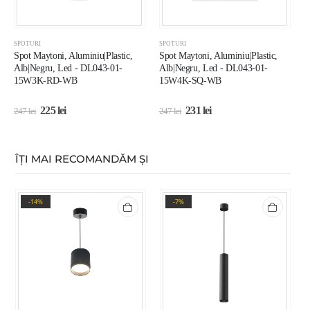
SPOTURI
SPOTURI
S
Spot Maytoni, Aluminiu|Plastic,
Spot Maytoni, Aluminiu|Plastic,
S
Alb|Negru, Led - DL043-01-
Alb|Negru, Led - DL043-01-
A
15W3K-RD-WB
15W4K-SQ-WB
225
lei
231
lei
247
lei
247
lei
2
ÎȚI MAI RECOMANDĂM ȘI
-14%
-7%