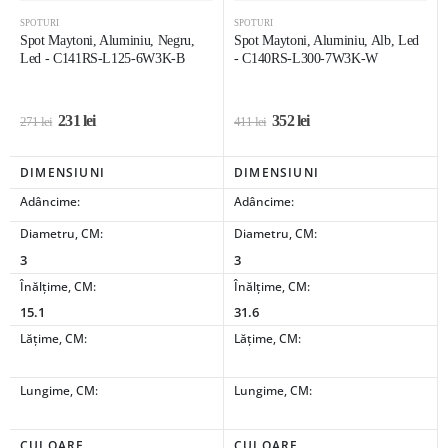
SPOTURI
SPOTURI
Spot Maytoni, Aluminiu, Negru,
Spot Maytoni, Aluminiu, Alb, Led
Led - C141RS-L125-6W3K-B
- C140RS-L300-7W3K-W
231
lei
352
lei
271
lei
411
lei
DIMENSIUNI
DIMENSIUNI
Adâncime:
Adâncime:
Diametru, CM:
Diametru, CM:
3
3
Înălțime, CM:
Înălțime, CM:
15.1
31.6
Lățime, CM:
Lățime, CM:
Lungime, CM:
Lungime, CM:
CULOARE
CULOARE