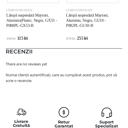
LĂMPI SUSPENDATE
LĂMPI SUSPENDATE
L
Lămpă suspendată Maytoni,
Lămpă suspendată Maytoni,
C
Aluminiu|Plastic, Negru, GX53 -
Aluminiu, Negru, GU10 -
E
P088PL-GX53-B
P082PL-GU10-B
115
lei
255
lei
134
lei
274
lei
4
RECENZII
There are no reviews yet
Numai clienții autentificați, care au cumpărat acest produs, pot să
scrie o recenzie.
Livrare
Retur
Suport
Gratuită
Garantat
Specializat