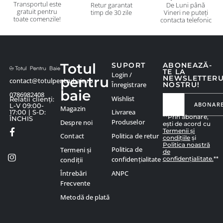
Transportul este
Retur garantat
De Luni până
gratuit pentru
timp de 30 zile
Vineri ne puteți
toate comenzile!
contacta telefonic
Totul
SUPORT
ABONEAZĂ-
TE LA
Login /
pentru
NEWSLETTER
contact@totulpentrubaie.ro
Înregistrare
NOSTRU!
baie
0786982408
Wishlist
Relatii clienți:
ABONAR
L-V 09:00-
Magazin
Livrarea
17:00 | S-D:
**Prin abonare,
ÎNCHIS
Produselor
Despre noi
ești de acord cu
Termenii și
Politica de retur
Contact
condițiile
și
Politica noastră
Politica de
Termeni și
de
confidențialitate.
**
confidențialitate
condiții
ANPC
Întrebări
Frecvente
Metodă de plată