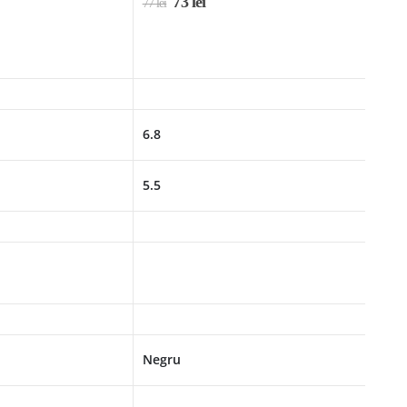
73
lei
77
lei
6.8
5.5
Negru