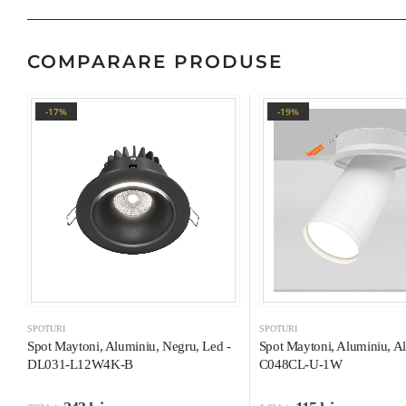
COMPARARE PRODUSE
-17%
-19%
SPOTURI
SPOTURI
Spot Maytoni, Aluminiu, Negru, Led -
Spot Maytoni, Aluminiu, A
DL031-L12W4K-B
C048CL-U-1W