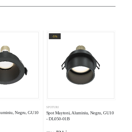
-5%
SPOTURI
luminiu, Negru, GU10
Spot Maytoni, Aluminiu, Negru, GU10
- DL050-01B