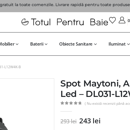
gratuit la toate comenzile. Livrare rapidă pentru toate produsel
Mobilier
Baterii
Obiecte Sanitare
Iluminat
L031-L12W4K-B
Spot Maytoni, A
Led – DL031-L1
( Nu există recenzii până ac
0
din 5
243
lei
293
lei