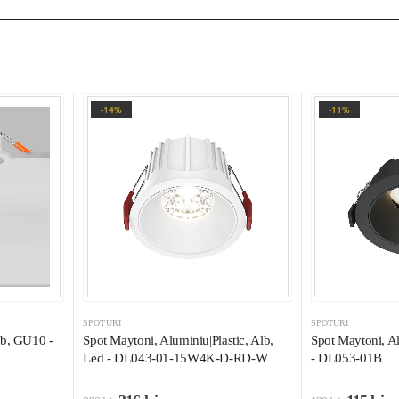
-14%
-11%
SPOTURI
SPOTURI
lb, GU10 -
Spot Maytoni, Aluminiu|Plastic, Alb,
Spot Maytoni, A
Led - DL043-01-15W4K-D-RD-W
- DL053-01B