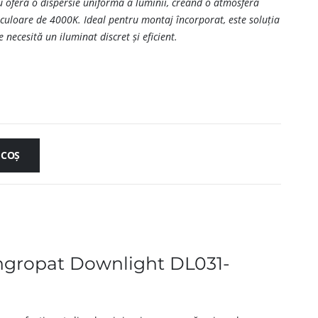
 oferă o dispersie uniformă a luminii, creând o atmosferă
 culoare de 4000K. Ideal pentru montaj încorporat, este soluția
 necesită un iluminat discret și eficient.
 COȘ
Îngropat Downlight DL031-