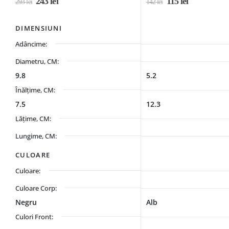
243
lei
115
lei
293
lei
142
lei
DIMENSIUNI
Adâncime:
Diametru, CM:
9.8
5.2
Înălțime, CM:
7.5
12.3
Lățime, CM:
Lungime, CM:
CULOARE
Culoare:
Culoare Corp:
Negru
Alb
Culori Front: