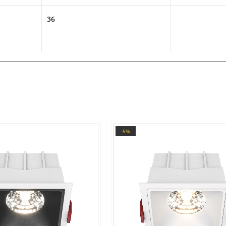
36
-5%