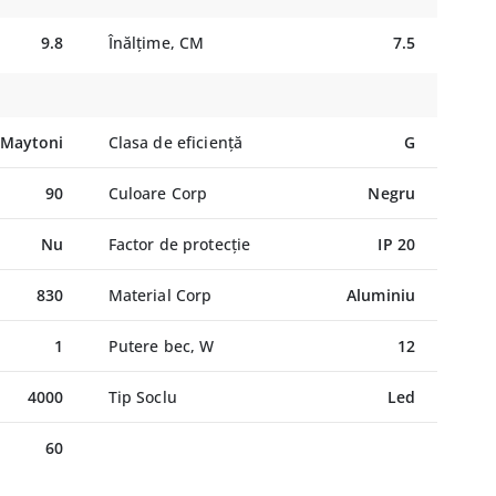
9.8
Înălțime, CM
7.5
Maytoni
Clasa de eficiență
G
90
Culoare Corp
Negru
Nu
Factor de protecție
IP 20
830
Material Corp
Aluminiu
1
Putere bec, W
12
4000
Tip Soclu
Led
60