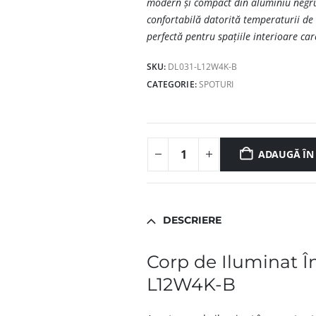
modern și compact din aluminiu negru
confortabilă datorită temperaturii de
perfectă pentru spațiile interioare care
SKU:
DL031-L12W4K-B
CATEGORIE:
SPOTURI
ADAUGĂ ÎN
DESCRIERE
Corp de Iluminat 
L12W4K-B