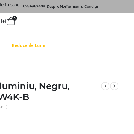
e in stoc.
Despre Noi
Termeni si Condiții
0786982408
0
0
lei
Reducerile Lunii
luminiu, Negru,
2W4K-B
um. )