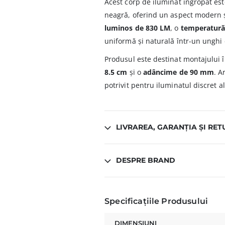
Acest corp de iluminat îngropat est
neagră, oferind un aspect modern ș
luminos de 830 LM
, o
temperatură
uniformă și naturală într-un unghi 
Produsul este destinat montajului 
8.5 cm
și o
adâncime de 90 mm
. A
potrivit pentru iluminatul discret al
LIVRAREA, GARANȚIA ȘI RET
DESPRE BRAND
Specificațiile Produsului
DIMENSIUNI