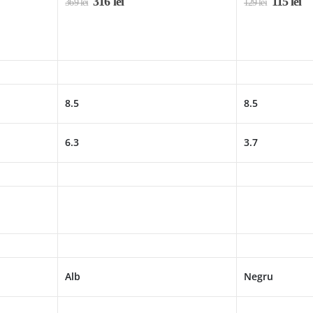
316
lei
115
lei
369
lei
129
lei
8.5
8.5
6.3
3.7
Alb
Negru