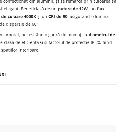
e confecționat din aluminiu și se remarcă prin culoarea sa
i elegant. Beneficiază de un
putere de 12W
, un
flux
 de culoare 4000K
și un
CRI de 90
, asigurând o lumină
de dispersie de 60°.
încorporat, necesitând o gaură de montaj cu
diametrul de
re clasa de eficiență G și factorul de protecție IP 20, fiind
 spațiilor interioare.
URI