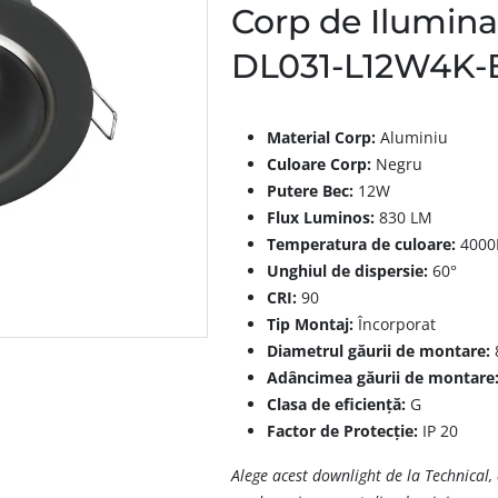
Corp de Ilumina
DL031-L12W4K-
Material Corp:
Aluminiu
Culoare Corp:
Negru
Putere Bec:
12W
Flux Luminos:
830 LM
Temperatura de culoare:
4000
Unghiul de dispersie:
60°
CRI:
90
Tip Montaj:
Încorporat
Diametrul găurii de montare:
Adâncimea găurii de montare
Clasa de eficiență:
G
Factor de Protecție:
IP 20
Alege acest downlight de la Technical, 