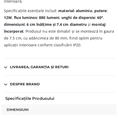
interioară.
Specificațiile esențiale includ:
material: aluminiu
,
putere:
12W
,
flux luminos: 880 lumeni
,
unghi de dispersie: 60°
,
dimensiuni: 6 cm înălțime și 7.4 cm diametru
și
montaj:
încorporat
. Produsul nu este dimabil și se montează în gaura
de 7.5 cm, cu adâncimea de 80 mm, fiind optim pentru
aplicații interioare conform clasificării IP20.
LIVRAREA, GARANȚIA ȘI RETURI
DESPRE BRAND
Specificațiile Produsului
DIMENSIUNI