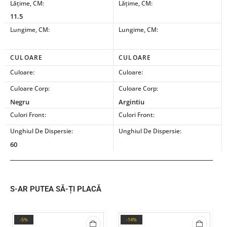
Lățime, CM:
Lățime, CM:
11.5
Lungime, CM:
Lungime, CM:
CULOARE
CULOARE
Culoare:
Culoare:
Culoare Corp:
Culoare Corp:
Negru
Argintiu
Culori Front:
Culori Front:
Unghiul De Dispersie:
Unghiul De Dispersie:
60
S-AR PUTEA SĂ-ȚI PLACĂ
-5%
-14%