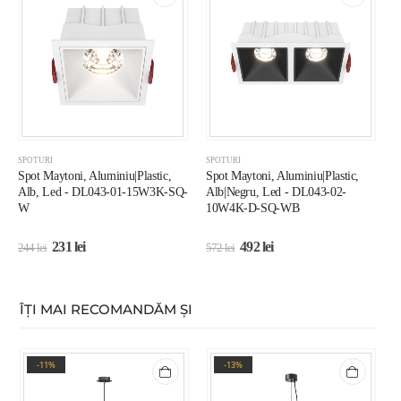
SPOTURI
SPOTURI
S
Spot Maytoni, Aluminiu|Plastic,
Spot Maytoni, Aluminiu|Plastic,
S
Alb, Led - DL043-01-15W3K-SQ-
Alb|Negru, Led - DL043-02-
A
W
10W4K-D-SQ-WB
231
lei
492
lei
244
lei
572
lei
3
ÎȚI MAI RECOMANDĂM ȘI
-11%
-13%