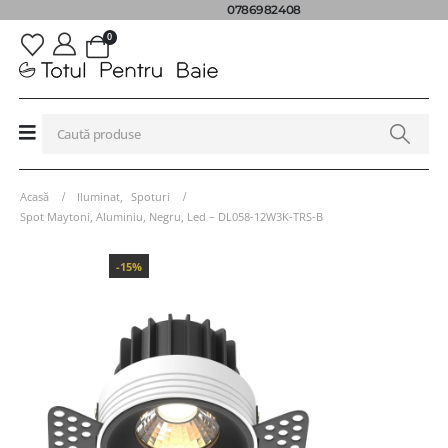
0786982408
0
Acasă
Iluminat
,
Spoturi
Spot Maytoni, Aluminiu, Negru, Led – DL058-12W3K-TRS-B
-15%