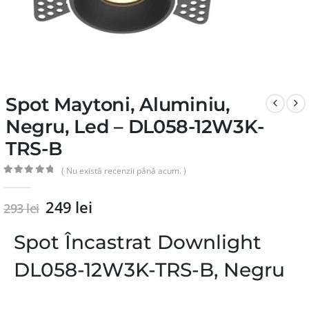
Spot Maytoni, Aluminiu,
Negru, Led – DL058-12W3K-
TRS-B
( Nu există recenzii până acum. )
0
din 5
249
lei
293
lei
Spot Încastrat Downlight
DL058-12W3K-TRS-B, Negru