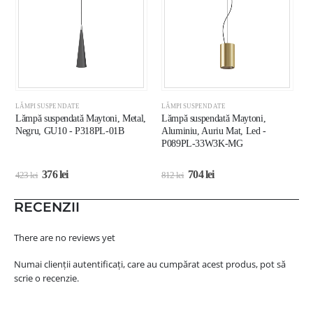
LĂMPI SUSPENDATE
LĂMPI SUSPENDATE
L
Lămpă suspendată Maytoni, Metal,
Lămpă suspendată Maytoni,
C
Negru, GU10 - P318PL-01B
Aluminiu, Auriu Mat, Led -
E
P089PL-33W3K-MG
376
lei
704
lei
423
lei
812
lei
2
RECENZII
There are no reviews yet
Numai clienții autentificați, care au cumpărat acest produs, pot să
scrie o recenzie.