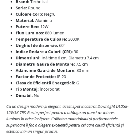
Brand:
Technical
Serie:
Round
Culoare Corp:
Negru
Material:
Aluminiu
Putere Bec:
12W
Flux Luminos:
880 lumeni
Temperatura de Culoare:
3000K
Unghiul de dispersie:
60°
Indice Redare a Culorii (CRI):
90
Dimensiuni:
Înălțime 6 cm, Diametru 7.4 cm
Diametru Gaura de Montare:
7.5 cm
Adâncime Gaură de Montare:
80 mm
Factor de Protecție:
IP 20
Clasa de Eficiență Energetică:
G
Tip Montaj:
Încorporat
Dimabil:
Nu
Cu un design modern și elegant, acest spot încastrat Downlight DL058-
12W3K-TRS-B este perfect pentru a adăuga un punct de interes
luminos în orice încăpere. Calitatea materialului și performanțele
superioare îl fac o alegere excelentă pentru cei care caută eficiență și
estetică într-un singur produs.