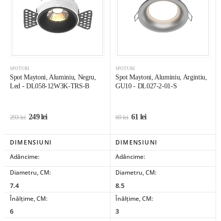
SPOTURI
SPOTURI
Spot Maytoni, Aluminiu, Negru,
Spot Maytoni, Aluminiu, Argintiu,
Led - DL058-12W3K-TRS-B
GU10 - DL027-2-01-S
249
lei
61
lei
293
lei
69
lei
DIMENSIUNI
DIMENSIUNI
Adâncime:
Adâncime:
Diametru, CM:
Diametru, CM:
7.4
8.5
Înălțime, CM:
Înălțime, CM:
6
3