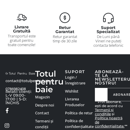
Livrare
Retur
Suport
Gratuită
Garantat
Specializat
Transportul este
Retur garantat
De Luni până
gratuit pentru
timp de 30 zile
Vineri ne puteți
toate comenzile!
contacta telefonic
Totul
SUPORT
ABONEAZĂ-
TE LA
Login /
pentru
NEWSLETTER
contact@totulpentrubaie.ro
Înregistrare
NOSTRU!
baie
0786982408
Wishlist
Relatii clienți:
ABONAR
L-V 09:00-
Magazin
Livrarea
17:00 | S-D:
**Prin abonare,
ÎNCHIS
Produselor
Despre noi
ești de acord cu
Termenii și
Politica de retur
Contact
condițiile
și
Politica noastră
Politica de
Termeni și
de
confidențialitate.
**
confidențialitate
condiții