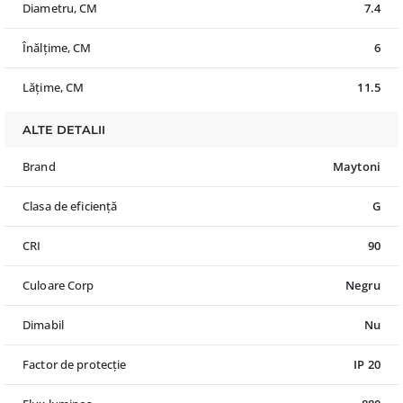
Diametru, CM
7.4
Înălțime, CM
6
Lățime, CM
11.5
ALTE DETALII
Brand
Maytoni
Clasa de eficiență
G
CRI
90
Culoare Corp
Negru
Dimabil
Nu
Factor de protecție
IP 20