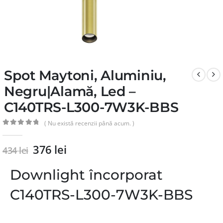
Spot Maytoni, Aluminiu,
Negru|Alamă, Led –
C140TRS-L300-7W3K-BBS
( Nu există recenzii până acum. )
0
din 5
376
lei
434
lei
Downlight încorporat
C140TRS-L300-7W3K-BBS