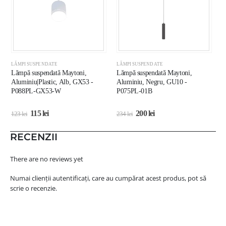
LĂMPI SUSPENDATE
LĂMPI SUSPENDATE
L
Lămpă suspendată Maytoni,
Lămpă suspendată Maytoni,
C
Aluminiu|Plastic, Alb, GX53 -
Aluminiu, Negru, GU10 -
E
P088PL-GX53-W
P075PL-01B
115
lei
200
lei
123
lei
234
lei
3
RECENZII
There are no reviews yet
Numai clienții autentificați, care au cumpărat acest produs, pot să
scrie o recenzie.