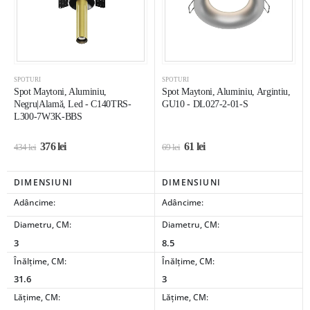
SPOTURI
SPOTURI
Spot Maytoni, Aluminiu,
Spot Maytoni, Aluminiu, Argintiu,
Negru|Alamă, Led - C140TRS-
GU10 - DL027-2-01-S
L300-7W3K-BBS
376
lei
61
lei
434
lei
69
lei
DIMENSIUNI
DIMENSIUNI
Adâncime:
Adâncime:
Diametru, CM:
Diametru, CM:
3
8.5
Înălțime, CM:
Înălțime, CM:
31.6
3
Lățime, CM:
Lățime, CM: