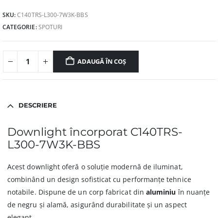
SKU:
C140TRS-L300-7W3K-BBS
CATEGORIE:
SPOTURI
ADAUGĂ ÎN COȘ
DESCRIERE
Downlight încorporat C140TRS-
L300-7W3K-BBS
Acest downlight oferă o soluție modernă de iluminat,
combinând un design sofisticat cu performanțe tehnice
notabile. Dispune de un corp fabricat din
aluminiu
în nuanțe
de negru și alamă, asigurând durabilitate și un aspect
elegant.