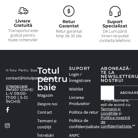
Livrare
Retur
Suport
Gratuită
Garantat
Specializat
Transportul este
Retur garantat
De Luni până
gratuit pentru
timp de 30 zile
Vineri ne puteți
toate comenzile!
contacta telefonic
Totul
SUPORT
ABONEAZĂ-
TE LA
Login /
pentru
NEWSLETTER
contact@totulpentrubaie.ro
Înregistrare
NOSTRU!
baie
0786982408
Wishlist
Relatii clienți:
ABONAR
L-V 09:00-
Magazin
Livrarea
17:00 | S-D:
**Prin abonare,
ÎNCHIS
Produselor
Despre noi
ești de acord cu
Termenii și
Politica de retur
Contact
condițiile
și
Politica noastră
Politica de
Termeni și
de
confidențialitate.
**
confidențialitate
condiții
ANPC
Întrebări