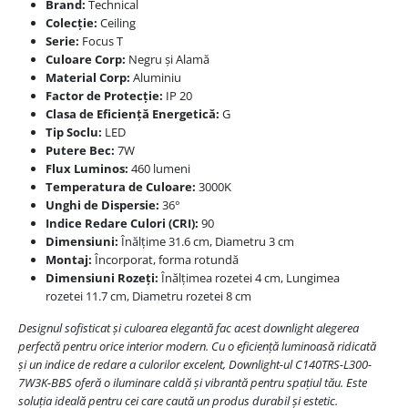
Brand:
Technical
Colecție:
Ceiling
Serie:
Focus T
Culoare Corp:
Negru și Alamă
Material Corp:
Aluminiu
Factor de Protecție:
IP 20
Clasa de Eficiență Energetică:
G
Tip Soclu:
LED
Putere Bec:
7W
Flux Luminos:
460 lumeni
Temperatura de Culoare:
3000K
Unghi de Dispersie:
36°
Indice Redare Culori (CRI):
90
Dimensiuni:
Înălțime 31.6 cm, Diametru 3 cm
Montaj:
Încorporat, forma rotundă
Dimensiuni Rozeți:
Înălțimea rozetei 4 cm, Lungimea
rozetei 11.7 cm, Diametru rozetei 8 cm
Designul sofisticat și culoarea elegantă fac acest downlight alegerea
perfectă pentru orice interior modern. Cu o eficiență luminoasă ridicată
și un indice de redare a culorilor excelent, Downlight-ul C140TRS-L300-
7W3K-BBS oferă o iluminare caldă și vibrantă pentru spațiul tău. Este
soluția ideală pentru cei care caută un produs durabil și estetic.