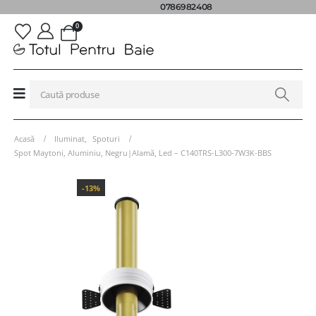
0786982408
0
Acasă
Iluminat
,
Spoturi
Spot Maytoni, Aluminiu, Negru|Alamă, Led – C140TRS-L300-7W3K-BBS
-13%