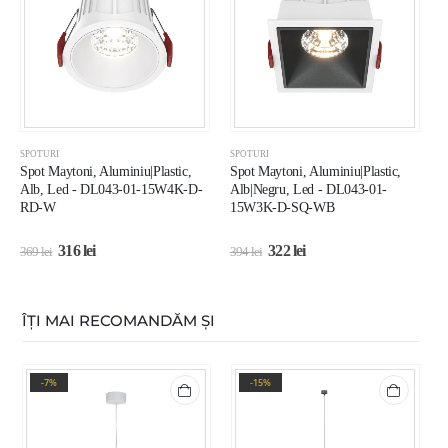
SPOTURI
SPOTURI
S
Spot Maytoni, Aluminiu|Plastic,
Spot Maytoni, Aluminiu|Plastic,
S
Alb, Led - DL043-01-15W4K-D-
Alb|Negru, Led - DL043-01-
A
RD-W
15W3K-D-SQ-WB
316
lei
322
lei
369
lei
394
lei
2
ÎȚI MAI RECOMANDĂM ȘI
-7%
-15%