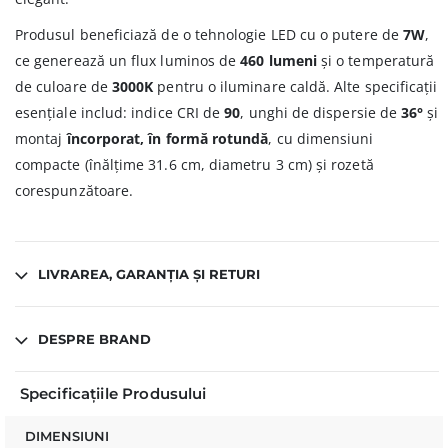
Produsul beneficiază de o tehnologie LED cu o putere de
7W
,
ce generează un flux luminos de
460 lumeni
și o temperatură
de culoare de
3000K
pentru o iluminare caldă. Alte specificații
esențiale includ: indice CRI de
90
, unghi de dispersie de
36°
și
montaj
încorporat, în formă rotundă
, cu dimensiuni
compacte (înălțime 31.6 cm, diametru 3 cm) și rozetă
corespunzătoare.
LIVRAREA, GARANȚIA ȘI RETURI
DESPRE BRAND
Specificațiile Produsului
DIMENSIUNI