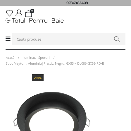
0786982408
0
Acasă
Iluminat
,
Spoturi
Spot Maytoni, Aluminiu|Plastic, Negru, GX53 – DL086-GX53-RD-B
-10%