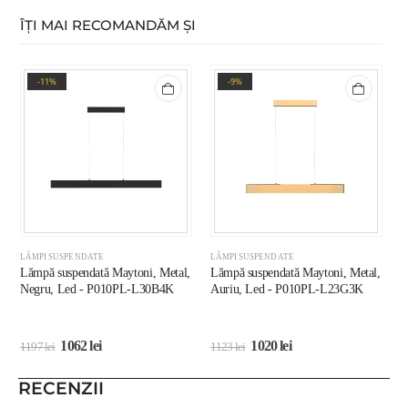
ÎȚI MAI RECOMANDĂM ȘI
-11%
-9%
LĂMPI SUSPENDATE
LĂMPI SUSPENDATE
L
Lămpă suspendată Maytoni, Metal,
Lămpă suspendată Maytoni, Metal,
L
Negru, Led - P010PL-L30B4K
Auriu, Led - P010PL-L23G3K
A
P
1062
lei
1020
lei
1197
lei
1123
lei
5
RECENZII