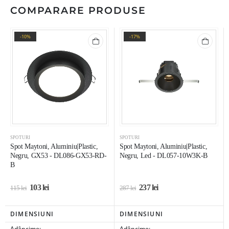
COMPARARE PRODUSE
-10%
-17%
SPOTURI
SPOTURI
Spot Maytoni, Aluminiu|Plastic,
Spot Maytoni, Aluminiu|Plastic,
Negru, GX53 - DL086-GX53-RD-
Negru, Led - DL057-10W3K-B
B
103
lei
237
lei
115
lei
287
lei
DIMENSIUNI
DIMENSIUNI
Adâncime:
Adâncime: