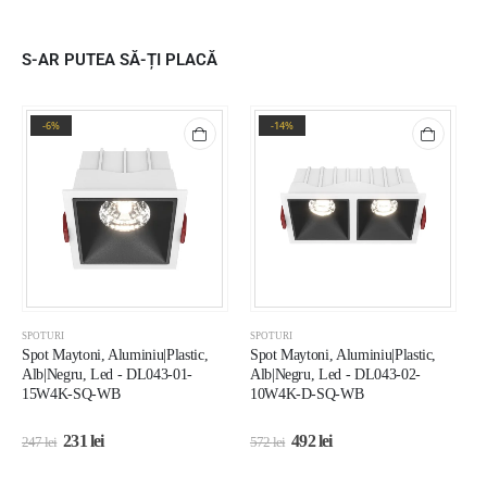
S-AR PUTEA SĂ-ȚI PLACĂ
-6%
-14%
SPOTURI
SPOTURI
S
Spot Maytoni, Aluminiu|Plastic,
Spot Maytoni, Aluminiu|Plastic,
S
Alb|Negru, Led - DL043-01-
Alb|Negru, Led - DL043-02-
A
15W4K-SQ-WB
10W4K-D-SQ-WB
231
lei
492
lei
247
lei
572
lei
1