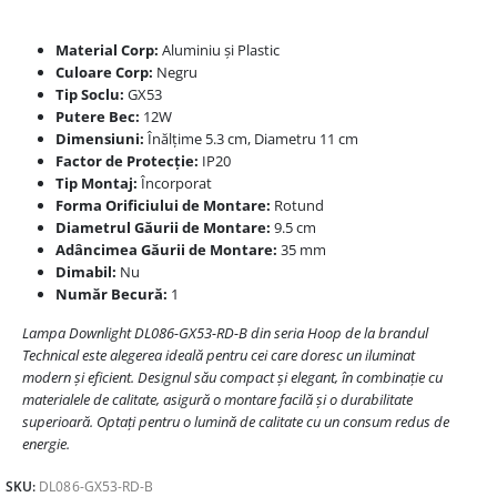
Material Corp:
Aluminiu și Plastic
Culoare Corp:
Negru
Tip Soclu:
GX53
Putere Bec:
12W
Dimensiuni:
Înălțime 5.3 cm, Diametru 11 cm
Factor de Protecție:
IP20
Tip Montaj:
Încorporat
Forma Orificiului de Montare:
Rotund
Diametrul Găurii de Montare:
9.5 cm
Adâncimea Găurii de Montare:
35 mm
Dimabil:
Nu
Număr Becură:
1
Lampa Downlight DL086-GX53-RD-B din seria Hoop de la brandul
Technical este alegerea ideală pentru cei care doresc un iluminat
modern și eficient. Designul său compact și elegant, în combinație cu
materialele de calitate, asigură o montare facilă și o durabilitate
superioară. Optați pentru o lumină de calitate cu un consum redus de
energie.
SKU:
DL086-GX53-RD-B