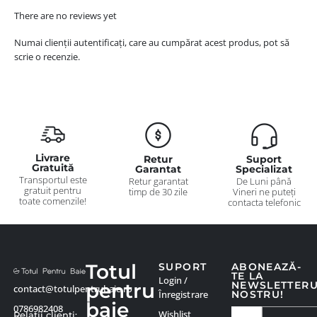
There are no reviews yet
Numai clienții autentificați, care au cumpărat acest produs, pot să
scrie o recenzie.
Livrare
Retur
Suport
Gratuită
Garantat
Specializat
Transportul este
Retur garantat
De Luni până
gratuit pentru
timp de 30 zile
Vineri ne puteți
toate comenzile!
contacta telefonic
Totul
SUPORT
ABONEAZĂ-
TE LA
Login /
pentru
NEWSLETTER
contact@totulpentrubaie.ro
Înregistrare
NOSTRU!
baie
0786982408
Wishlist
Relatii clienți: