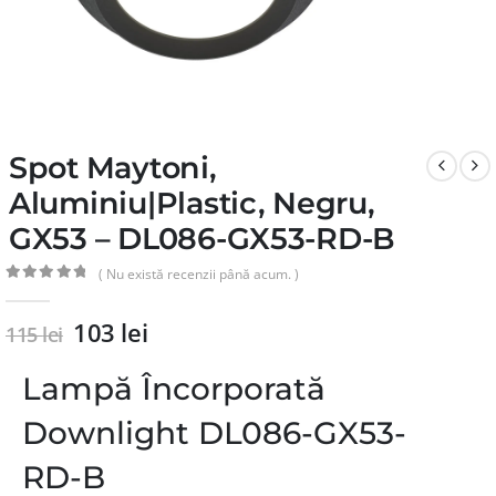
Spot Maytoni,
Aluminiu|Plastic, Negru,
GX53 – DL086-GX53-RD-B
( Nu există recenzii până acum. )
0
din 5
103
lei
115
lei
Lampă Încorporată
Downlight DL086-GX53-
RD-B