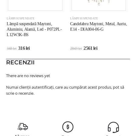
LĂMPI SUSPENDATE
LĂMPI SUSPENDATE
L
Lămpă suspendată Maytoni,
Candelabru Maytoni, Metal, Auriu,
L
Aluminiu, Alamă, Led - P072PL-
E14 - DIA004-06-G
N
L12W3K-BS
316
lei
2561
lei
348
lei
2843
lei
6
RECENZII
There are no reviews yet
Numai clienții autentificați, care au cumpărat acest produs, pot să
scrie o recenzie.