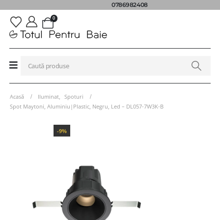
0786982408
0
Acasă
Iluminat
,
Spoturi
Spot Maytoni, Aluminiu|Plastic, Negru, Led – DL057-7W3K-B
-9%