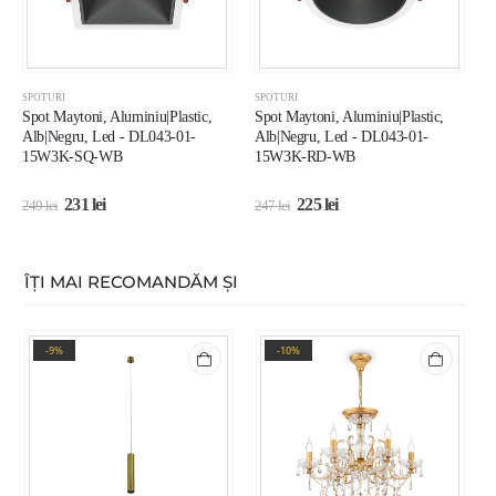
SPOTURI
SPOTURI
S
Spot Maytoni, Aluminiu|Plastic,
Spot Maytoni, Aluminiu|Plastic,
S
Alb|Negru, Led - DL043-01-
Alb|Negru, Led - DL043-01-
A
15W3K-SQ-WB
15W3K-RD-WB
1
231
lei
225
lei
249
lei
247
lei
5
ÎȚI MAI RECOMANDĂM ȘI
-9%
-10%