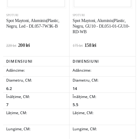
SPOTURI
SPOTURI
Spot Maytoni, Aluminiu|Plastic,
Spot Maytoni, Aluminiu|Plastic,
Negru, Led - DL057-7W3K-B
Negru, GU10 - DL051-01-GU10-
RD-WB
200
lei
158
lei
220
lei
175
lei
DIMENSIUNI
DIMENSIUNI
Adâncime:
Adâncime:
Diametru, CM:
Diametru, CM:
6.2
14
Înălțime, CM:
Înălțime, CM:
7
5.5
Lățime, CM:
Lățime, CM:
Lungime, CM:
Lungime, CM: