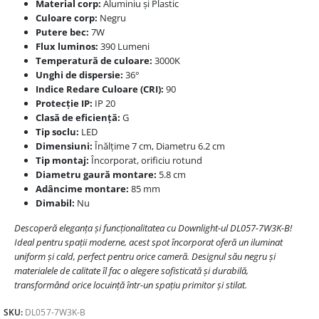
Material corp:
Aluminiu și Plastic
Culoare corp:
Negru
Putere bec:
7W
Flux luminos:
390 Lumeni
Temperatură de culoare:
3000K
Unghi de dispersie:
36°
Indice Redare Culoare (CRI):
90
Protecție IP:
IP 20
Clasă de eficiență:
G
Tip soclu:
LED
Dimensiuni:
Înălțime 7 cm, Diametru 6.2 cm
Tip montaj:
Încorporat, orificiu rotund
Diametru gaură montare:
5.8 cm
Adâncime montare:
85 mm
Dimabil:
Nu
Descoperă eleganța și funcționalitatea cu Downlight-ul DL057-7W3K-B!
Ideal pentru spații moderne, acest spot încorporat oferă un iluminat
uniform și cald, perfect pentru orice cameră. Designul său negru și
materialele de calitate îl fac o alegere sofisticată și durabilă,
transformând orice locuință într-un spațiu primitor și stilat.
SKU:
DL057-7W3K-B