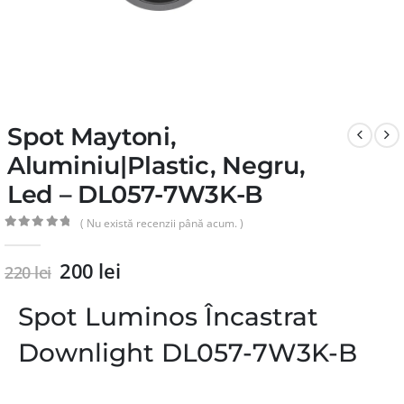
Spot Maytoni,
Aluminiu|Plastic, Negru,
Led – DL057-7W3K-B
( Nu există recenzii până acum. )
0
din 5
200
lei
220
lei
Spot Luminos Încastrat
Downlight DL057-7W3K-B