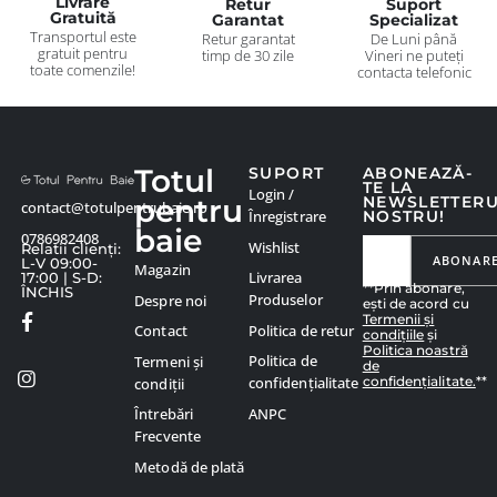
Livrare
Retur
Suport
Gratuită
Garantat
Specializat
Transportul este
Retur garantat
De Luni până
gratuit pentru
timp de 30 zile
Vineri ne puteți
toate comenzile!
contacta telefonic
Totul
SUPORT
ABONEAZĂ-
TE LA
Login /
pentru
NEWSLETTER
contact@totulpentrubaie.ro
Înregistrare
NOSTRU!
baie
0786982408
Wishlist
Relatii clienți:
ABONAR
L-V 09:00-
Magazin
Livrarea
17:00 | S-D:
**Prin abonare,
ÎNCHIS
Produselor
Despre noi
ești de acord cu
Termenii și
Politica de retur
Contact
condițiile
și
Politica noastră
Politica de
Termeni și
de
confidențialitate.
**
confidențialitate
condiții
ANPC
Întrebări
Frecvente
Metodă de plată