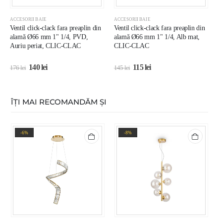
ACCESORII BAIE
ACCESORII BAIE
A
Ventil click-clack fara preaplin din
Ventil click-clack fara preaplin din
U
alamă Ø66 mm 1" 1/4, PVD,
alamă Ø66 mm 1" 1/4, Alb mat,
Auriu periat, CLIC-CLAC
CLIC-CLAC
140
lei
115
lei
176
lei
145
lei
2
ÎȚI MAI RECOMANDĂM ȘI
-6%
-8%