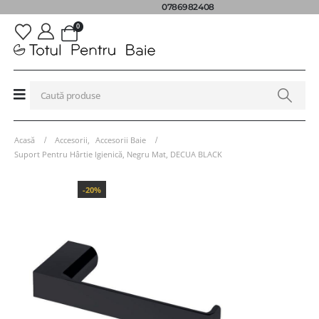
0786982408
0
Acasă
Accesorii
,
Accesorii Baie
Suport Pentru Hârtie Igienică, Negru Mat, DECUA BLACK
-20%