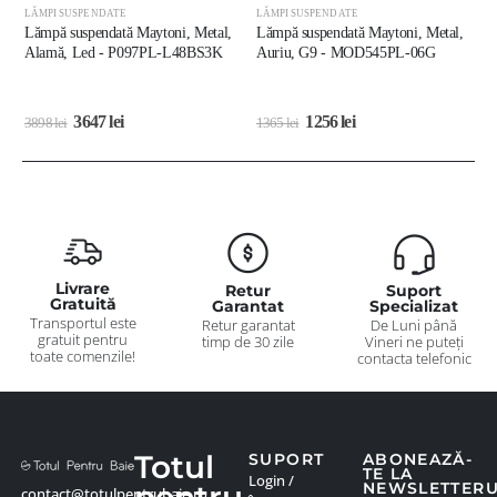
LĂMPI SUSPENDATE
LĂMPI SUSPENDATE
L
Lămpă suspendată Maytoni, Metal,
Lămpă suspendată Maytoni, Metal,
L
Alamă, Led - P097PL-L48BS3K
Auriu, G9 - MOD545PL-06G
A
M
3647
lei
1256
lei
3898
lei
1365
lei
1
Livrare
Retur
Suport
Gratuită
Garantat
Specializat
Transportul este
Retur garantat
De Luni până
gratuit pentru
timp de 30 zile
Vineri ne puteți
toate comenzile!
contacta telefonic
Totul
SUPORT
ABONEAZĂ-
TE LA
Login /
NEWSLETTER
contact@totulpentrubaie.ro