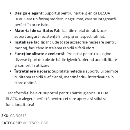
Design elegant:
Suportul pentru hârtie igienică DECUA
BLACK are un finisaj modern, negru mat, care se integrează
perfect în orice baie.
Material de calitate:
Fabricat din metal durabil, acest
suport asigură rezistență în timp și un aspect rafinat.
Installare facilă:
Include toate accesoriile necesare pentru
montaj, facilitând instalarea rapidă și fără efort.
Funcționalitate excelentă:
Proiectat pentru a susține
diverse tipuri de role de hârtie igienică, oferind accesibilitate
și confort în utilizare.
Întreținere ușoară:
Suprafața netedă a suportului permite
curățarea rapidă și eficientă, menținându-l întotdeauna în
stare optimă.
Transformă-ți baia cu suportul pentru hârtie igienică DECUA
BLACK, o alegere perfectă pentru cei care apreciază stilul și
funcționalitatea!
SKU:
CA-30612
CATEGORIE:
ACCESORII BAIE