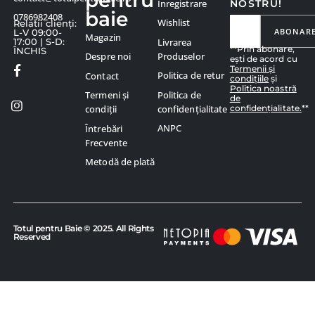
pentru
Înregistrare
NOSTRU!
baie
0786982408
Wishlist
Relatii clienți:
ABONAR
L-V 09:00-
Magazin
Livrarea
17:00 | S-D:
**Prin abonare,
ÎNCHIS
Produselor
Despre noi
ești de acord cu
Termenii și
Politica de retur
Contact
condițiile
și
Politica noastră
Politica de
Termeni și
de
confidențialitate.
**
confidențialitate
condiții
ANPC
Întrebări
Frecvente
Metodă de plată
Totul pentru Baie © 2025. All Rights
Reserved