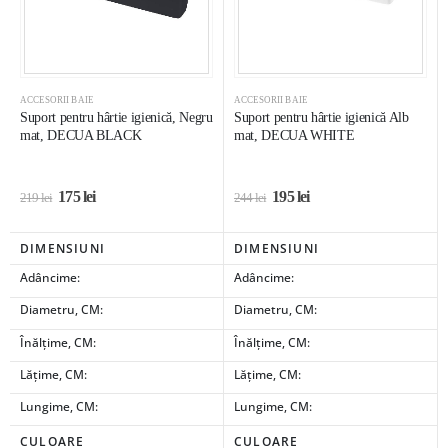
ACCESORII BAIE
ACCESORII BAIE
Suport pentru hârtie igienică, Negru
Suport pentru hârtie igienică Alb
mat, DECUA BLACK
mat, DECUA WHITE
175
lei
195
lei
219
lei
244
lei
DIMENSIUNI
DIMENSIUNI
Adâncime:
Adâncime:
Diametru, CM:
Diametru, CM:
Înălțime, CM:
Înălțime, CM:
Lățime, CM:
Lățime, CM:
Lungime, CM:
Lungime, CM:
CULOARE
CULOARE