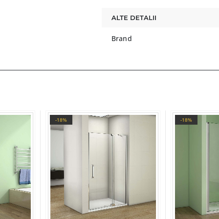
ALTE DETALII
Brand
-18%
-18%