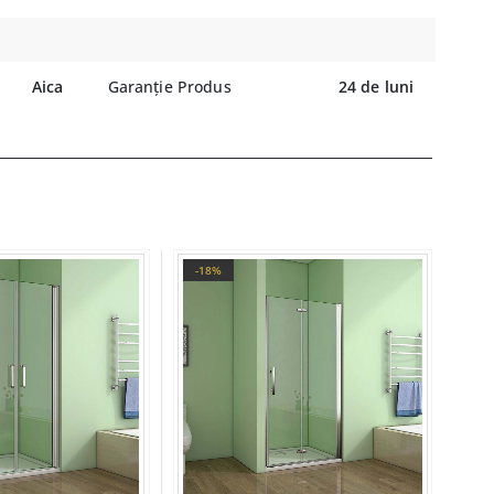
Aica
Garanție Produs
24 de luni
-18%