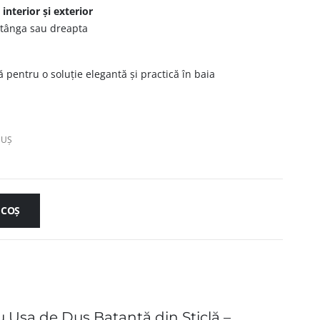
 interior și exterior
stânga sau dreapta
ă pentru o soluție elegantă și practică în baia
DUȘ
 COȘ
u Ușa de Duș Batantă din Sticlă –