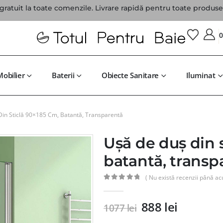
gratuit la toate comenzile. Livrare rapidă pentru toate produsel
Mobilier
Baterii
Obiecte Sanitare
Iluminat
in Sticlă 90×185 Cm, Batantă, Transparentă
Ușă de duș din 
batantă, transp
( Nu există recenzii până ac
0
din 5
888
lei
1077
lei