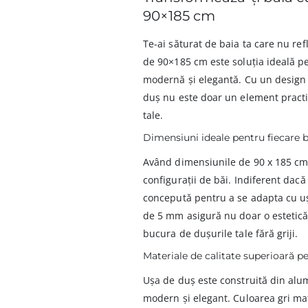
90×185 cm
Te-ai săturat de baia ta care nu re
de 90×185 cm este soluția ideală pe
modernă și elegantă. Cu un design 
duș nu este doar un element practic,
tale.
Dimensiuni ideale pentru fiecare b
Având dimensiunile de 90 x 185 cm,
configurații de băi. Indiferent dac
concepută pentru a se adapta cu ușu
de 5 mm asigură nu doar o estetică p
bucura de dușurile tale fără griji.
Materiale de calitate superioară pe
Ușa de duș este construită din alum
modern și elegant. Culoarea gri ma