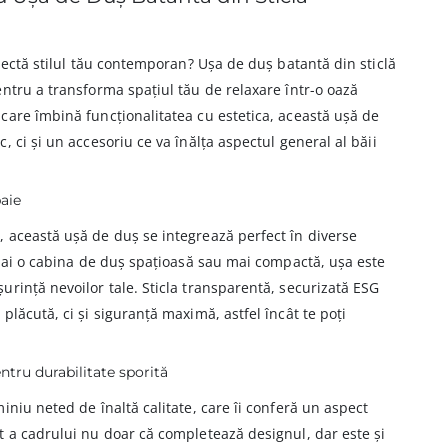
flectă stilul tău contemporan? Ușa de duș batantă din sticlă
ntru a transforma spațiul tău de relaxare într-o oază
care îmbină funcționalitatea cu estetica, această ușă de
 ci și un accesoriu ce va înălța aspectul general al băii
aie
 această ușă de duș se integrează perfect în diverse
ă ai o cabina de duș spațioasă sau mai compactă, ușa este
rință nevoilor tale. Sticla transparentă, securizată ESG
lăcută, ci și siguranță maximă, astfel încât te poți
ntru durabilitate sporită
iniu neted de înaltă calitate, care îi conferă un aspect
t a cadrului nu doar că completează designul, dar este și