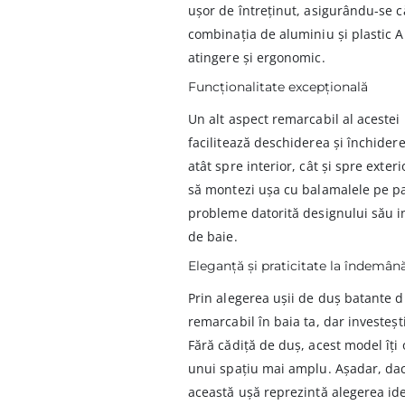
ușor de întreținut, asigurându-se 
combinația de aluminiu și plastic AB
atingere și ergonomic.
Funcționalitate excepțională
Un alt aspect remarcabil al acestei 
facilitează deschiderea și închidere
atât spre interior, cât și spre exterio
să montezi ușa cu balamalele pe pa
probleme datorită designului său in
de baie.
Eleganță și praticitate la îndemân
Prin alegerea ușii de duș batante d
remarcabil în baia ta, dar investești
Fără cădiță de duș, acest model îți 
unui spațiu mai amplu. Așadar, dacă 
această ușă reprezintă alegerea ide