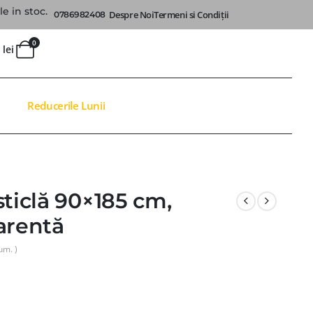
e in stoc.
Despre Noi
Termeni si Condiții
0786982408
0
0
lei
Reducerile Lunii
sticlă 90×185 cm,
arentă
um. )