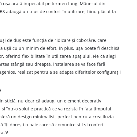
că ușa arată impecabil pe termen lung. Mânerul din
S adaugă un plus de confort în utilizare, fiind plăcut la
uși de duș este funcția de ridicare și coborâre, care
a ușii cu un minim de efort. În plus, ușa poate fi deschisă
r, oferind flexibilitate în utilizarea spațiului. Fie că alegi
rtea stângă sau dreaptă, instalarea se va face fără
genios, realizat pentru a se adapta diferitelor configurații
ă
in sticlă, nu doar că adaugi un element decorativ
 și într-o soluție practică ce va rezista în fața timpului.
oferă un design minimalist, perfect pentru a crea iluzia
îți dorești o baie care să comunice stil și confort,
ală!