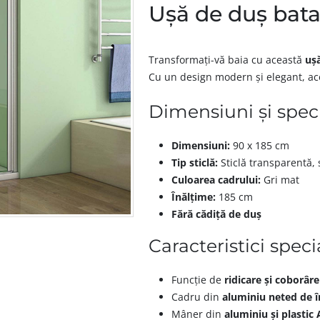
Ușă de duș bata
Transformați-vă baia cu această
ușă
Cu un design modern și elegant, ace
Dimensiuni și speci
Dimensiuni:
90 x 185 cm
Tip sticlă:
Sticlă transparentă,
Culoarea cadrului:
Gri mat
Înălțime:
185 cm
Fără cădiță de duș
Caracteristici speci
Funcție de
ridicare și coborâre
Cadru din
aluminiu neted de în
Mâner din
aluminiu și plastic