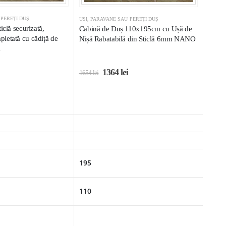
 PEREȚI DUȘ
UȘI, PARAVANE SAU PEREȚI DUȘ
iclă securizată,
Cabină de Duș 110x195cm cu Ușă de
letată cu cădiță de
Nișă Rabatabilă din Sticlă 6mm NANO
m
1364
lei
1654
lei
195
110