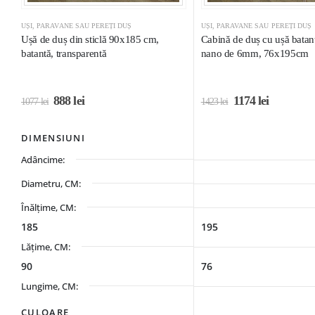
UȘI, PARAVANE SAU PEREȚI DUȘ
UȘI, PARAVANE SAU PEREȚI DUȘ
Ușă de duș din sticlă 90x185 cm,
Cabină de duș cu ușă batantă
batantă, transparentă
nano de 6mm, 76x195cm
888
lei
1174
lei
1077
lei
1423
lei
DIMENSIUNI
Adâncime:
Diametru, CM:
Înălțime, CM:
185
195
Lățime, CM:
90
76
Lungime, CM:
CULOARE