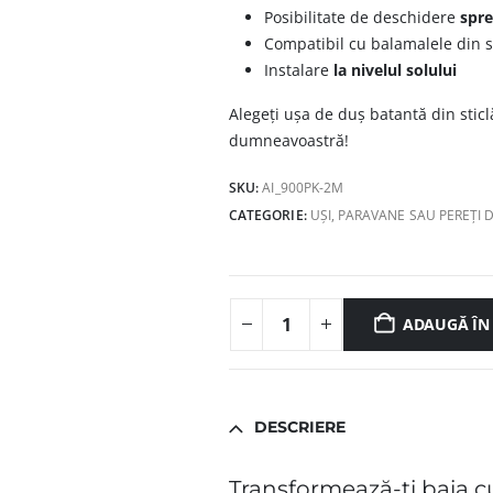
Posibilitate de deschidere
spre
Compatibil cu balamalele din 
Instalare
la nivelul solului
Alegeți ușa de duș batantă din sticl
dumneavoastră!
SKU:
AI_900PK-2M
CATEGORIE:
UȘI, PARAVANE SAU PEREȚI 
ADAUGĂ ÎN
DESCRIERE
Transformează-ți baia c