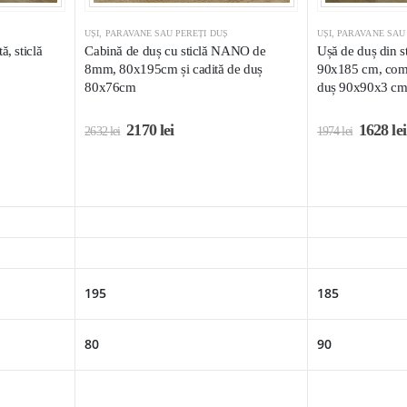
UȘI, PARAVANE SAU PEREȚI DUȘ
UȘI, PARAVANE SAU
, sticlă
Cabină de duș cu sticlă NANO de
Ușă de duș din st
8mm, 80x195cm și cadită de duș
90x185 cm, comp
80x76cm
duș 90x90x3 c
2170
lei
1628
lei
2632
lei
1974
lei
195
185
80
90