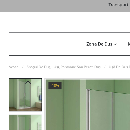
Transport 
Zona De Duș
Acasă
Spațiul De Duș
,
Uși, Paravane Sau Pereți Duș
Ușă De Duș D
-18%