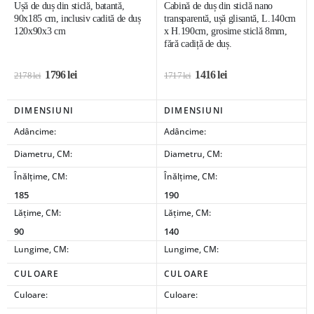
Ușă de duș din sticlă, batantă,
Cabină de duș din sticlă nano
90x185 cm, inclusiv cadită de duș
transparentă, ușă glisantă, L.140cm
120x90x3 cm
x H.190cm, grosime sticlă 8mm,
fără cadiță de duș.
1796
lei
1416
lei
2178
lei
1717
lei
DIMENSIUNI
DIMENSIUNI
Adâncime:
Adâncime:
Diametru, CM:
Diametru, CM:
Înălțime, CM:
Înălțime, CM:
185
190
Lățime, CM:
Lățime, CM:
90
140
Lungime, CM:
Lungime, CM:
CULOARE
CULOARE
Culoare:
Culoare: