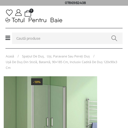
0786982408
0
Acasă
Spațiul De Duș
,
Uși, Paravane Sau Pereți Duș
Ușă De Duș Din Sticlă, Batantă, 90×185 Cm, Inclusiv Cadită De Duș 120x90x3
Cm
-18%