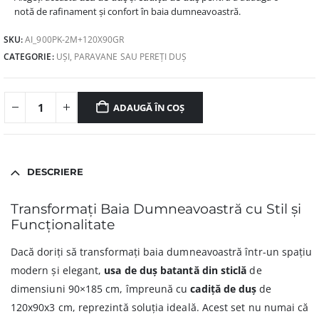
notă de rafinament și confort în baia dumneavoastră.
SKU:
AI_900PK-2M+120X90GR
CATEGORIE:
UȘI, PARAVANE SAU PEREȚI DUȘ
ADAUGĂ ÎN COȘ
DESCRIERE
Transformați Baia Dumneavoastră cu Stil și
Funcționalitate
Dacă doriți să transformați baia dumneavoastră într-un spațiu
modern și elegant,
usa de duș batantă din sticlă
de
dimensiuni 90×185 cm, împreună cu
cadiță de duș
de
120x90x3 cm, reprezintă soluția ideală. Acest set nu numai că