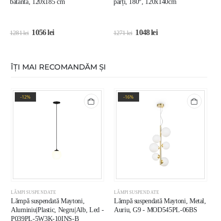
batantă, 120x185 cm
părți, 180°, 120x140cm
1
1
1056
lei
1048
lei
1281
lei
1271
lei
2
ÎȚI MAI RECOMANDĂM ȘI
-12%
-16%
LĂMPI SUSPENDATE
LĂMPI SUSPENDATE
L
Lămpă suspendată Maytoni,
Lămpă suspendată Maytoni, Metal,
L
Aluminiu|Plastic, Negru|Alb, Led -
Auriu, G9 - MOD545PL-06BS
N
P039PL-5W3K-10INS-B