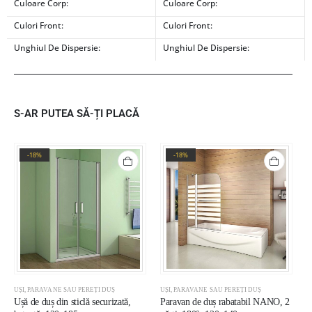
Culoare Corp:
Culoare Corp:
Culori Front:
Culori Front:
Unghiul De Dispersie:
Unghiul De Dispersie:
S-AR PUTEA SĂ-ȚI PLACĂ
-18%
-18%
UȘI, PARAVANE SAU PEREȚI DUȘ
UȘI, PARAVANE SAU PEREȚI DUȘ
U
Ușă de duș din sticlă securizată,
Paravan de duș rabatabil NANO, 2
U