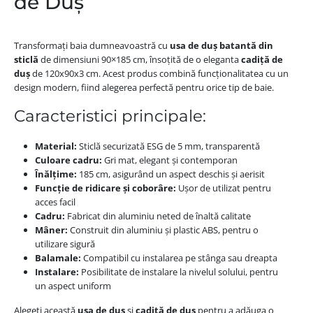
de Duș
Transformați baia dumneavoastră cu
usa de duș batantă din
sticlă
de dimensiuni 90×185 cm, însoțită de o eleganta
cadiță de
duș
de 120x90x3 cm. Acest produs combină funcționalitatea cu un
design modern, fiind alegerea perfectă pentru orice tip de baie.
Caracteristici principale:
Material:
Sticlă securizată ESG de 5 mm, transparentă
Culoare cadru:
Gri mat, elegant și contemporan
Înălțime:
185 cm, asigurând un aspect deschis și aerisit
Funcție de ridicare și coborâre:
Ușor de utilizat pentru
acces facil
Cadru:
Fabricat din aluminiu neted de înaltă calitate
Mâner:
Construit din aluminiu și plastic ABS, pentru o
utilizare sigură
Balamale:
Compatibil cu instalarea pe stânga sau dreapta
Instalare:
Posibilitate de instalare la nivelul solului, pentru
un aspect uniform
Alegeți această
usa de duș
și
cadiță de duș
pentru a adăuga o