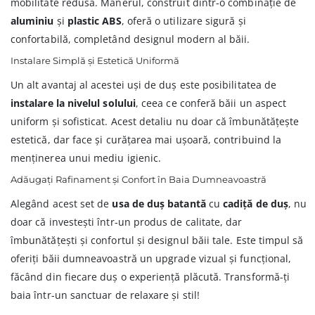
mobilitate redusă. Mânerul, construit dintr-o combinație de
aluminiu
și
plastic ABS
, oferă o utilizare sigură și
confortabilă, completând designul modern al băii.
Instalare Simplă și Estetică Uniformă
Un alt avantaj al acestei uși de duș este posibilitatea de
instalare la nivelul solului
, ceea ce conferă băii un aspect
uniform și sofisticat. Acest detaliu nu doar că îmbunătățește
estetică, dar face și curățarea mai ușoară, contribuind la
menținerea unui mediu igienic.
Adăugați Rafinament și Confort în Baia Dumneavoastră
Alegând acest set de
usa de duș batantă
cu
cadiță de duș
, nu
doar că investești într-un produs de calitate, dar
îmbunătățești și confortul și designul băii tale. Este timpul să
oferiți băii dumneavoastră un upgrade vizual și funcțional,
făcând din fiecare duș o experiență plăcută. Transformă-ți
baia într-un sanctuar de relaxare și stil!