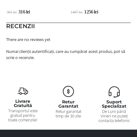
316
lei
1256
lei
361
lei
1487
lei
6
RECENZII
There are no reviews yet
Numai clienții autentificați, care au cumpărat acest produs, pot să
scrie o recenzie.
Livrare
Retur
Suport
Gratuită
Garantat
Specializat
Transportul este
Retur garantat
De Luni până
gratuit pentru
timp de 30 zile
Vineri ne puteți
toate comenzile!
contacta telefonic