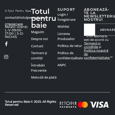
Totul
SUPORT
ABONEAZĂ-
TE LA
Login /
pentru
NEWSLETTER
contact@totulpentrubaie.ro
Înregistrare
NOSTRU!
baie
0786982408
Wishlist
Relatii clienți:
ABONAR
L-V 09:00-
Magazin
Livrarea
17:00 | S-D:
**Prin abonare,
ÎNCHIS
Produselor
Despre noi
ești de acord cu
Termenii și
Politica de retur
Contact
condițiile
și
Politica noastră
Politica de
Termeni și
de
confidențialitate.
**
confidențialitate
condiții
ANPC
Întrebări
Frecvente
Metodă de plată
Totul pentru Baie © 2025. All Rights
Reserved