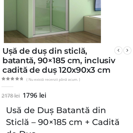
Ușă de duș din sticlă,
batantă, 90×185 cm, inclusiv
cadită de duș 120x90x3 cm
( Nu există recenzii până acum. )
0
din 5
1796
lei
2178
lei
Usă de Duș Batantă din
Sticlă – 90×185 cm + Cadită