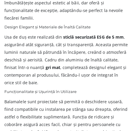
îmbunătățește aspectul estetic al băii, dar oferă și
funcționalitate de excepție, adaptându-se perfect la nevoile
fiecărei familii.
Design Elegant și Materiale de Înaltă Calitate
Usa de duș este realizată din
sticlă securizată ESG de 5 mm
,
asigurând atât siguranță, cât și transparență. Aceasta permite
luminii naturale să pătrundă în încăpere, creând o atmosferă
deschisă și aerisită. Cadru din aluminiu de înaltă calitate,
finisat într-o nuanță
gri mat
, completează designul elegant și
contemporan al produsului, făcându-l ușor de integrat în
orice stil de baie.
Funcționalitate și Ușurință în Utilizare
Balamalele sunt proiectate să permită o deschidere ușoară,
fiind compatibile cu instalarea pe stânga sau dreapta, oferind
astfel o flexibilitate suplimentară. Funcția de ridicare și
coborâre asigură acces facil, chiar și pentru persoanele cu