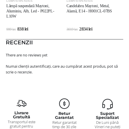
LĂMPI SUSPENDATE
LĂMPI SUSPENDATE
L
Lămpă suspendată Maytoni,
Candelabru Maytoni, Metal,
L
Aluminiu, Alb, Led - P022PL-
Alamă, E14 - H001CL-07BS
A
L10W
838
lei
2834
lei
999
lei
3019
lei
3
RECENZII
There are no reviews yet
Numai clienții autentificați, care au cumpărat acest produs, pot să
scrie o recenzie.
Livrare
Retur
Suport
Gratuită
Garantat
Specializat
Transportul este
Retur garantat
De Luni până
gratuit pentru
timp de 30 zile
Vineri ne puteți