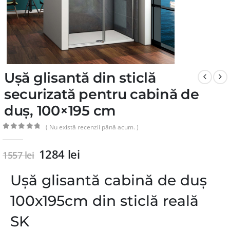
Ușă glisantă din sticlă
securizată pentru cabină de
duș, 100×195 cm
( Nu există recenzii până acum. )
0
din 5
1284
lei
1557
lei
Ușă glisantă cabină de duș
100x195cm din sticlă reală
SK