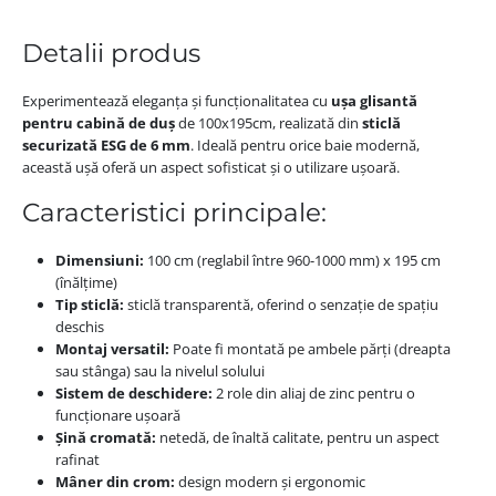
Detalii produs
Experimentează eleganța și funcționalitatea cu
ușa glisantă
pentru cabină de duș
de 100x195cm, realizată din
sticlă
securizată ESG de 6 mm
. Ideală pentru orice baie modernă,
această ușă oferă un aspect sofisticat și o utilizare ușoară.
Caracteristici principale:
Dimensiuni:
100 cm (reglabil între 960-1000 mm) x 195 cm
(înălțime)
Tip sticlă:
sticlă transparentă, oferind o senzație de spațiu
deschis
Montaj versatil:
Poate fi montată pe ambele părți (dreapta
sau stânga) sau la nivelul solului
Sistem de deschidere:
2 role din aliaj de zinc pentru o
funcționare ușoară
Șină cromată:
netedă, de înaltă calitate, pentru un aspect
rafinat
Mâner din crom:
design modern și ergonomic