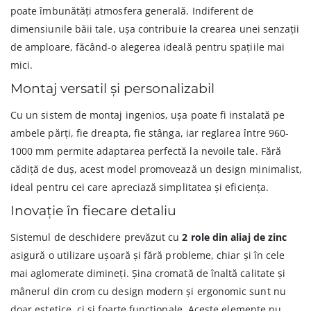
poate îmbunătăți atmosfera generală. Indiferent de
dimensiunile băii tale, ușa contribuie la crearea unei senzații
de amploare, făcând-o alegerea ideală pentru spațiile mai
mici.
Montaj versatil și personalizabil
Cu un sistem de montaj ingenios, ușa poate fi instalată pe
ambele părți, fie dreapta, fie stânga, iar reglarea între 960-
1000 mm permite adaptarea perfectă la nevoile tale. Fără
cădiță de duș, acest model promovează un design minimalist,
ideal pentru cei care apreciază simplitatea și eficiența.
Inovație în fiecare detaliu
Sistemul de deschidere prevăzut cu
2 role din aliaj de zinc
asigură o utilizare ușoară și fără probleme, chiar și în cele
mai aglomerate dimineți. Șina cromată de înaltă calitate și
mânerul din crom cu design modern și ergonomic sunt nu
doar estetice, ci și foarte funcționale. Aceste elemente nu