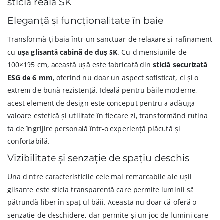
sticlă reală SK
Eleganță și funcționalitate în baie
Transformă-ți baia într-un sanctuar de relaxare și rafinament
cu
ușa glisantă cabină de duș SK
. Cu dimensiunile de
100×195 cm, această ușă este fabricată din
sticlă securizată
ESG de 6 mm
, oferind nu doar un aspect sofisticat, ci și o
extrem de bună rezistență. Ideală pentru băile moderne,
acest element de design este conceput pentru a adăuga
valoare estetică și utilitate în fiecare zi, transformând rutina
ta de îngrijire personală într-o experiență plăcută și
confortabilă.
Vizibilitate și senzație de spațiu deschis
Una dintre caracteristicile cele mai remarcabile ale ușii
glisante este sticla transparentă care permite luminii să
pătrundă liber în spațiul băii. Aceasta nu doar că oferă o
senzație de deschidere, dar permite și un joc de lumini care