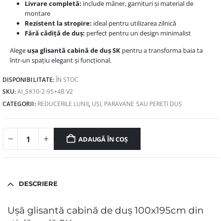
Livrare completă:
include mâner, garnituri și material de
montare
Rezistent la stropire:
ideal pentru utilizarea zilnică
Fără cădiță de duș:
perfect pentru un design minimalist
Alege
ușa glisantă cabină de duș SK
pentru a transforma baia ta
într-un spațiu elegant și funcțional.
DISPONIBILITATE:
ÎN STOC
SKU:
AI_SK10-2-95+4B V2
CATEGORII:
REDUCERILE LUNII
,
UȘI, PARAVANE SAU PEREȚI DUȘ
ADAUGĂ ÎN COȘ
DESCRIERE
Ușă glisantă cabină de duș 100x195cm din