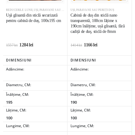
REDUCERILE LUNII
,
UȘI, PARAVANE SAU PEREȚI DUȘ
UȘI, PARAVANE SAU PEREȚI DUȘ
Ușă glisantă din sticlă securizată
Cabină de duș din sticlă nano
pentru cabină de duș, 100x195 cm
transparentă, 100cm lățime x
190cm înălțime, ușă glisantă, fără
cadiță de duș, sticlă de 8mm
1284
lei
1166
lei
1557
lei
1414
lei
DIMENSIUNI
DIMENSIUNI
Adâncime:
Adâncime:
Diametru, CM:
Diametru, CM:
Înălțime, CM:
Înălțime, CM:
195
190
Lățime, CM:
Lățime, CM:
100
100
Lungime, CM:
Lungime, CM: