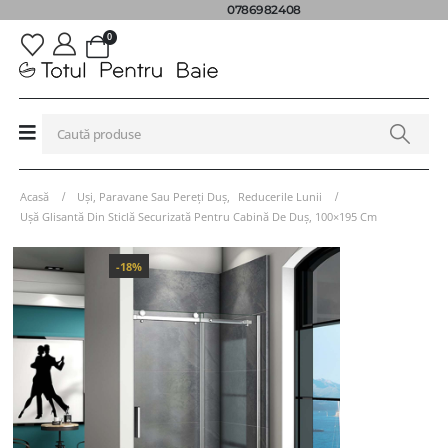
0786982408
0
Acasă
Uși, Paravane Sau Pereți Duș
,
Reducerile Lunii
Ușă Glisantă Din Sticlă Securizată Pentru Cabină De Duș, 100×195 Cm
-18%