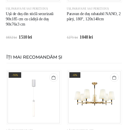
UȘI, PARAVANE SAU PEREȚI DUȘ
UȘI, PARAVANE SAU PEREȚI DUȘ
U
Ușă de duș din sticlă securizată
Paravan de duș rabatabil NANO, 2
U
90x185 cm cu cădiță de duș
părți, 180°, 120x140cm
9
90x76x3 cm
d
1510
lei
1048
lei
1832
lei
1271
lei
1
ÎȚI MAI RECOMANDĂM ȘI
-16%
-6%