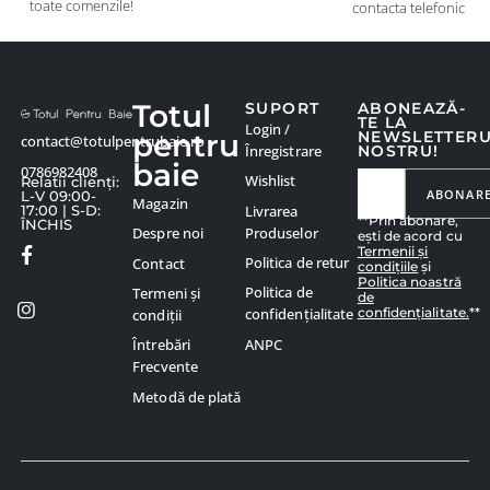
toate comenzile!
contacta telefonic
Totul
SUPORT
ABONEAZĂ-
TE LA
Login /
pentru
NEWSLETTER
contact@totulpentrubaie.ro
Înregistrare
NOSTRU!
baie
0786982408
Wishlist
Relatii clienți:
ABONAR
L-V 09:00-
Magazin
Livrarea
17:00 | S-D:
**Prin abonare,
ÎNCHIS
Produselor
Despre noi
ești de acord cu
Termenii și
Politica de retur
Contact
condițiile
și
Politica noastră
Politica de
Termeni și
de
confidențialitate.
**
confidențialitate
condiții
ANPC
Întrebări
Frecvente
Metodă de plată