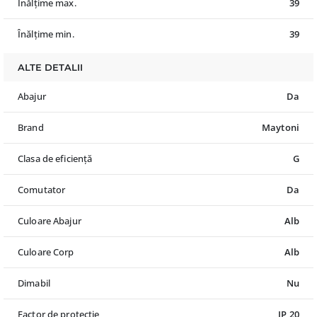
Înălțime max.
39
Înălțime min.
39
ALTE DETALII
Abajur
Da
Brand
Maytoni
Clasa de eficiență
G
Comutator
Da
Culoare Abajur
Alb
Culoare Corp
Alb
Dimabil
Nu
Factor de protecție
IP 20