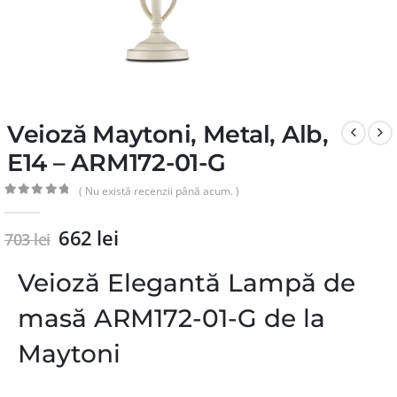
Veioză Maytoni, Metal, Alb,
E14 – ARM172-01-G
( Nu există recenzii până acum. )
0
din 5
662
lei
703
lei
Veioză Elegantă Lampă de
masă ARM172-01-G de la
Maytoni