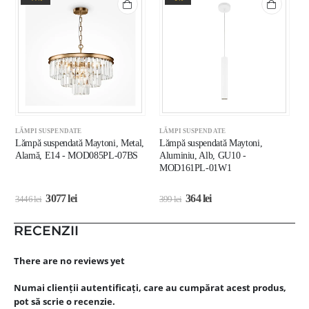
LĂMPI SUSPENDATE
LĂMPI SUSPENDATE
L
Lămpă suspendată Maytoni, Metal,
Lămpă suspendată Maytoni,
L
Alamă, E14 - MOD085PL-07BS
Aluminiu, Alb, GU10 -
A
MOD161PL-01W1
M
3077
lei
364
lei
3446
lei
399
lei
1
RECENZII
There are no reviews yet
Numai clienții autentificați, care au cumpărat acest produs,
pot să scrie o recenzie.