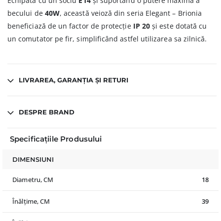
Echipată cu un soclu
E14
și suportând o putere maximă a
becului de
40W
, această veioză din seria Elegant – Brionia
beneficiază de un factor de protecție
IP 20
și este dotată cu
un comutator pe fir, simplificând astfel utilizarea sa zilnică.
LIVRAREA, GARANȚIA ȘI RETURI
DESPRE BRAND
Specificațiile Produsului
DIMENSIUNI
Diametru, CM
18
Înălțime, CM
39