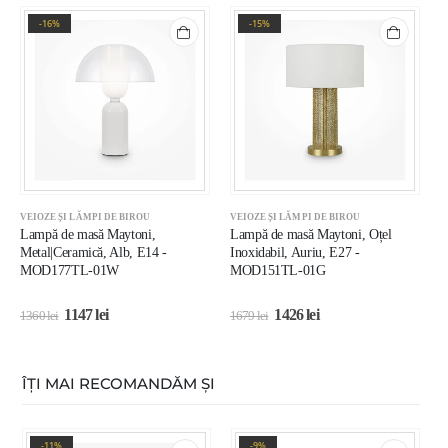
-16%
-15%
VEIOZE ȘI LĂMPI DE BIROU
VEIOZE ȘI LĂMPI DE BIROU
V
Lampă de masă Maytoni,
Lampă de masă Maytoni, Oțel
L
Metal|Ceramică, Alb, E14 -
Inoxidabil, Auriu, E27 -
N
MOD177TL-01W
MOD151TL-01G
L
1147
lei
1426
lei
1360
lei
1679
lei
1
ÎȚI MAI RECOMANDĂM ȘI
-11%
-9%