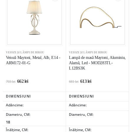
VEIOZE ȘI LĂMPI DE BIROU
VEIOZE ȘI LĂMPI DE BIROU
Veioză Maytoni, Metal, Alb, E14 -
Lampă de masă Maytoni, Aluminiu,
ARM172-01-G
Alamă, Led - MOD283TL-
L12BS3K
662
lei
613
lei
703
lei
681
lei
DIMENSIUNI
DIMENSIUNI
Adâncime:
Adâncime:
Diametru, CM:
Diametru, CM:
18
Înălțime, CM:
Înălțime, CM: