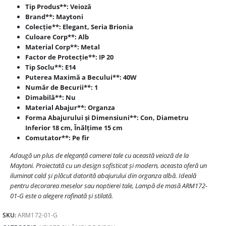
Tip Produs**: Veioză
Brand**: Maytoni
Colecție**: Elegant, Seria Brionia
Culoare Corp**: Alb
Material Corp**: Metal
Factor de Protecție**: IP 20
Tip Soclu**: E14
Puterea Maximă a Becului**: 40W
Număr de Becurii**: 1
Dimabilă**: Nu
Material Abajur**: Organza
Forma Abajurului și Dimensiuni**: Con, Diametru
Inferior 18 cm, Înălțime 15 cm
Comutator**: Pe fir
Adaugă un plus de eleganță camerei tale cu această veioză de la
Maytoni. Proiectată cu un design sofisticat și modern, aceasta oferă un
iluminat cald și plăcut datorită abajurului din organza albă. Ideală
pentru decorarea meselor sau noptierei tale, Lampă de masă ARM172-
01-G este o alegere rafinată și stilată.
SKU:
ARM172-01-G