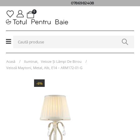
0786982408
0
Acasă
Iluminat
,
Veioze Și Lămpi De Birou
Veioză Maytoni, Metal, Alb, E14 – ARM172-01-G
-6%