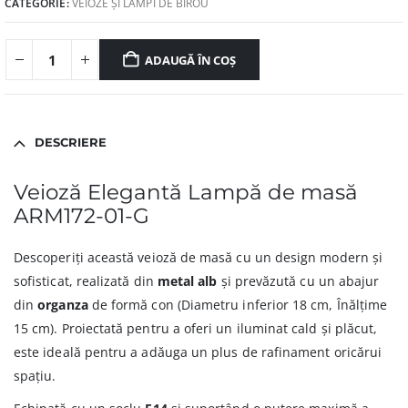
CATEGORIE:
VEIOZE ȘI LĂMPI DE BIROU
ADAUGĂ ÎN COȘ
DESCRIERE
Veioză Elegantă Lampă de masă
ARM172-01-G
Descoperiți această veioză de masă cu un design modern și
sofisticat, realizată din
metal alb
și prevăzută cu un abajur
din
organza
de formă con (Diametru inferior 18 cm, Înălțime
15 cm). Proiectată pentru a oferi un iluminat cald și plăcut,
este ideală pentru a adăuga un plus de rafinament oricărui
spațiu.