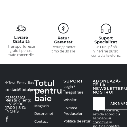
Livrare
Retur
Suport
Gratuită
Garantat
Specializat
Transportul este
Retur garantat
De Luni până
gratuit pentru
timp de 30 zile
Vineri ne puteți
toate comenzile!
contacta telefonic
Totul
SUPORT
ABONEAZĂ-
TE LA
Login /
pentru
NEWSLETTER
contact@totulpentrubaie.ro
Înregistrare
NOSTRU!
baie
0786982408
Wishlist
Relatii clienți:
ABONAR
L-V 09:00-
Magazin
Livrarea
17:00 | S-D:
**Prin abonare,
ÎNCHIS
Produselor
Despre noi
ești de acord cu
Termenii și
Politica de retur
Contact
condițiile
și
Politica noastră