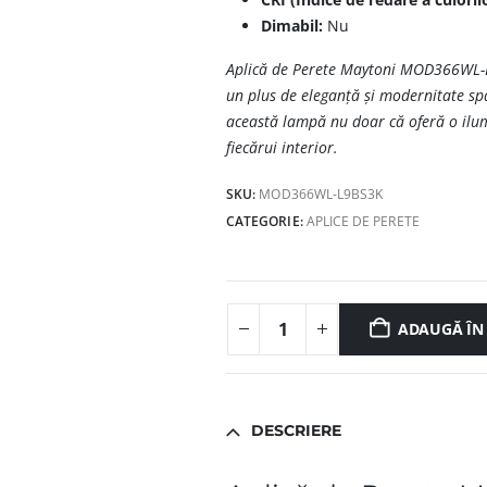
Dimabil:
Nu
Aplică de Perete Maytoni MOD366WL-L9
un plus de eleganță și modernitate spa
această lampă nu doar că oferă o ilumi
fiecărui interior.
SKU:
MOD366WL-L9BS3K
CATEGORIE:
APLICE DE PERETE
ADAUGĂ ÎN
DESCRIERE