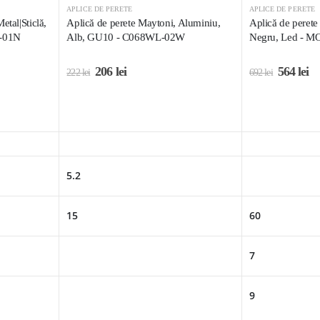
APLICE DE PERETE
APLICE DE PERETE
etal|Sticlă,
Aplică de perete Maytoni, Aluminiu,
Aplică de perete
-01N
Alb, GU10 - C068WL-02W
Negru, Led -
206
lei
564
lei
222
lei
692
lei
5.2
15
60
7
9