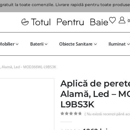
gratuit la toate comenzile. Livrare rapidă pentru toate produsel
Mobilier
Baterii
Obiecte Sanitare
Iluminat
al, Alamă, Led – MOD366WL-L9BS3K
Aplică de peret
Alamă, Led – 
L9BS3K
( Nu există recenzii până ac
0
din 5