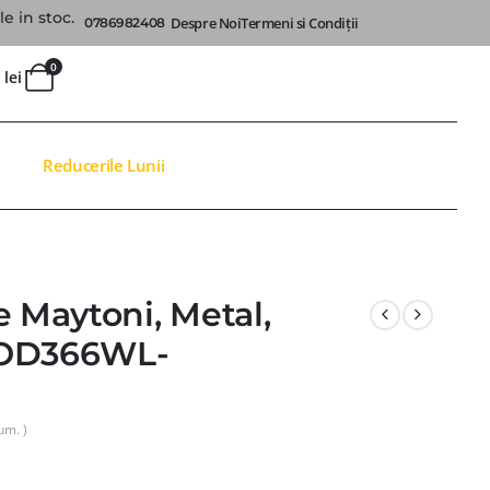
e in stoc.
Despre Noi
Termeni si Condiții
0786982408
0
0
lei
Reducerile Lunii
e Maytoni, Metal,
MOD366WL-
um. )