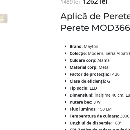
1262
lei
1489
lei
Aplică de Peret
Perete MOD36
Brand:
Maytoni
Colecție:
Modern, Seria Albatr
Culoare corp:
Alamă
Material corp:
Metal
Factor de protecție:
IP 20
Clasa de eficiență:
G
Tip soclu:
LED
Dimensiuni:
Înălțime 40 cm, L
Putere bec:
8 W
Flux luminos:
150 LM
Temperatura de culoare:
3000
Unghiul de dispersie:
180°
CRI (Indice de redare a culorilo