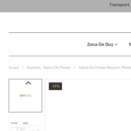
Transport 
Zona De Duș
Acasă
Iluminat
,
Aplice De Perete
Aplică De Perete Maytoni, Met
-15%