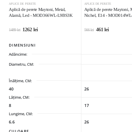
APLICE DE PERETE
APLICE DE PERETE
Aplică de perete Maytoni, Metal,
Aplică de perete Maytoni, M
Alamă, Led - MOD366WL-L9BS3K
Nichel, E14 - MOD014WL
1262
lei
461
lei
1489
lei
566
lei
DIMENSIUNI
Adâncime:
Diametru, CM:
Înălțime, CM:
40
26
Lățime, CM:
8
17
Lungime, CM:
6.6
26
CULOARE