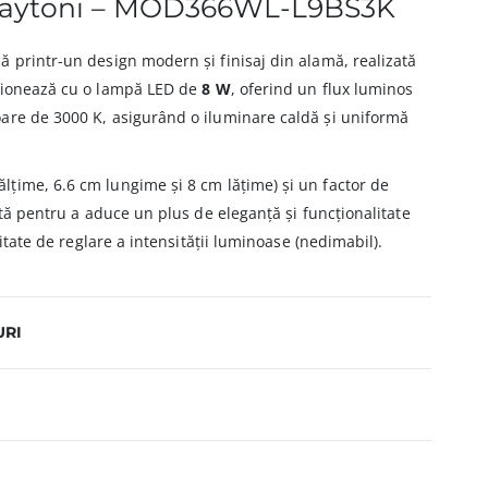
 Maytoni – MOD366WL-L9BS3K
 printr-un design modern și finisaj din alamă, realizată
ționează cu o lampă LED de
8 W
, oferind un flux luminos
are de 3000 K, asigurând o iluminare caldă și uniformă
ălțime, 6.6 cm lungime și 8 cm lățime) și un factor de
ată pentru a aduce un plus de eleganță și funcționalitate
litate de reglare a intensității luminoase (nedimabil).
URI