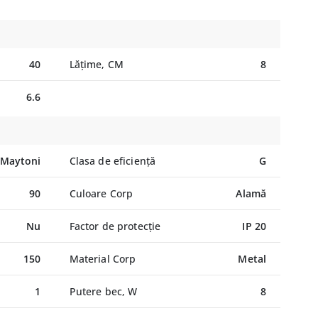
40
Lățime, CM
8
6.6
Maytoni
Clasa de eficiență
G
90
Culoare Corp
Alamă
Nu
Factor de protecție
IP 20
150
Material Corp
Metal
1
Putere bec, W
8