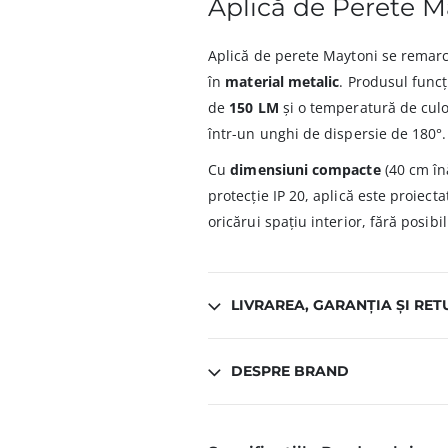
Aplică de Perete
Aplică de perete Maytoni se remarcă
în
material metalic
. Produsul func
de
150 LM
și o temperatură de culo
într-un unghi de dispersie de 180°.
Cu
dimensiuni compacte
(40 cm în
protecție IP 20, aplică este proiect
oricărui spațiu interior, fără posibi
LIVRAREA, GARANȚIA ȘI RET
DESPRE BRAND