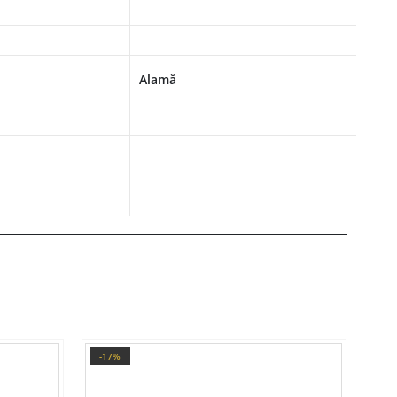
Alamă
-17%
-1