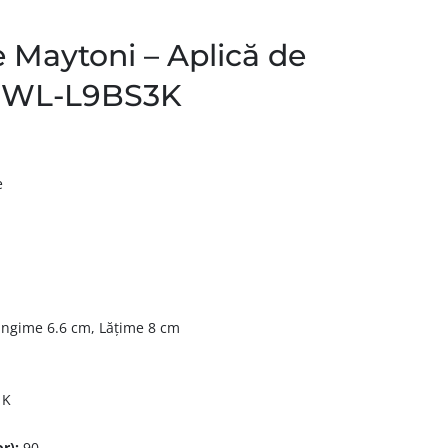
e Maytoni – Aplică de
6WL-L9BS3K
e
ungime 6.6 cm, Lățime 8 cm
 K
r):
90