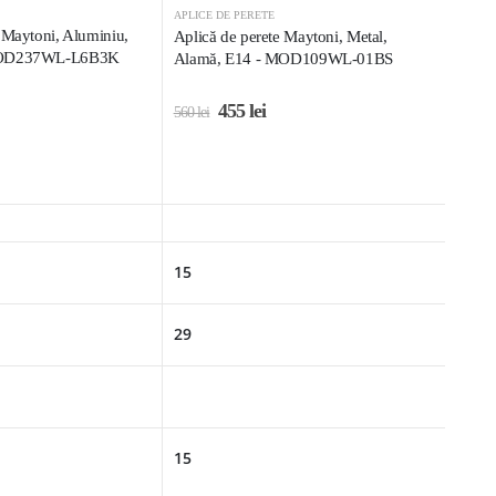
APLICE DE PERETE
 Maytoni, Aluminiu,
Aplică de perete Maytoni, Metal,
 MOD237WL-L6B3K
Alamă, E14 - MOD109WL-01BS
455
lei
560
lei
15
29
15