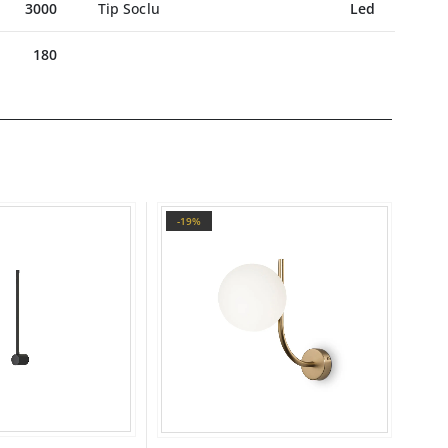
3000
Tip Soclu
Led
180
-19%