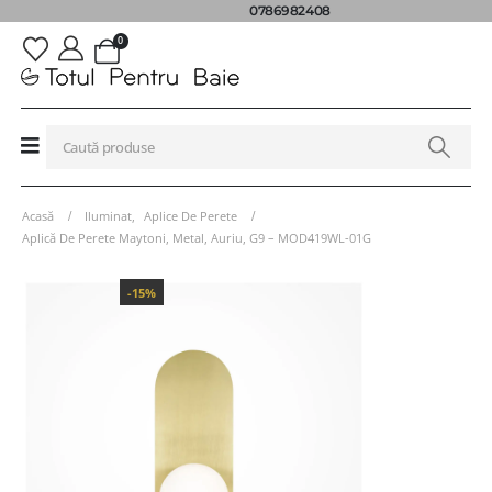
0786982408
0
Acasă
Iluminat
,
Aplice De Perete
Aplică De Perete Maytoni, Metal, Auriu, G9 – MOD419WL-01G
-15%