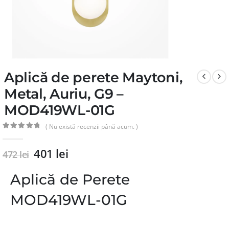
Aplică de perete Maytoni,
Metal, Auriu, G9 –
MOD419WL-01G
( Nu există recenzii până acum. )
0
din 5
401
lei
472
lei
Aplică de Perete
MOD419WL-01G