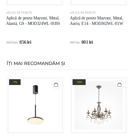
APLICE DE PERETE
APLICE DE PERETE
A
Aplică de perete Maytoni, Metal,
Aplică de perete Maytoni, Metal,
A
Alamă, G9 - MOD324WL-01BS
Auriu, E14 - MOD302WL-01W
A
L
856
lei
801
lei
1033
lei
947
lei
1
ÎȚI MAI RECOMANDĂM ȘI
-7%
-18%