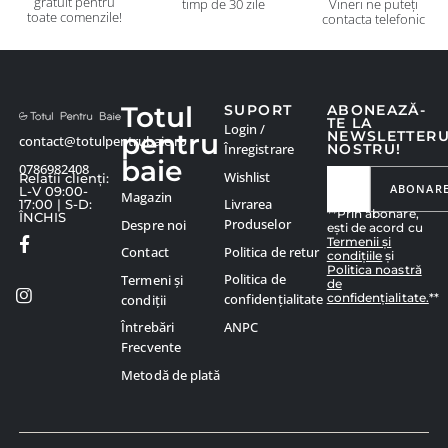
gratuit pentru
timp de 30 zile
Vineri ne puteți
toate comenzile!
contacta telefonic
Totul
SUPORT
ABONEAZĂ-
TE LA
Login /
pentru
NEWSLETTER
contact@totulpentrubaie.ro
Înregistrare
NOSTRU!
baie
0786982408
Wishlist
Relatii clienți:
ABONAR
L-V 09:00-
Magazin
Livrarea
17:00 | S-D:
**Prin abonare,
ÎNCHIS
Produselor
Despre noi
ești de acord cu
Termenii și
Politica de retur
Contact
condițiile
și
Politica noastră
Politica de
Termeni și
de
confidențialitate.
**
confidențialitate
condiții
ANPC
Întrebări
Frecvente
Metodă de plată