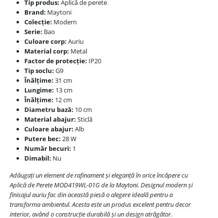
Tip produs:
Aplică de perete
Brand:
Maytoni
Colecție:
Modern
Serie:
Bao
Culoare corp:
Auriu
Material corp:
Metal
Factor de protecție:
IP20
Tip soclu:
G9
Înălțime:
31 cm
Lungime:
13 cm
Înălțime:
12 cm
Diametru bază:
10 cm
Material abajur:
Sticlă
Culoare abajur:
Alb
Putere bec:
28 W
Număr becuri:
1
Dimabil:
Nu
Adăugați un element de rafinament și eleganță în orice încăpere cu
Aplică de Perete MOD419WL-01G de la Maytoni. Designul modern și
finisajul auriu fac din această piesă o alegere ideală pentru a
transforma ambientul. Acesta este un produs excelent pentru decor
interior, având o construcție durabilă și un design atrăgător.