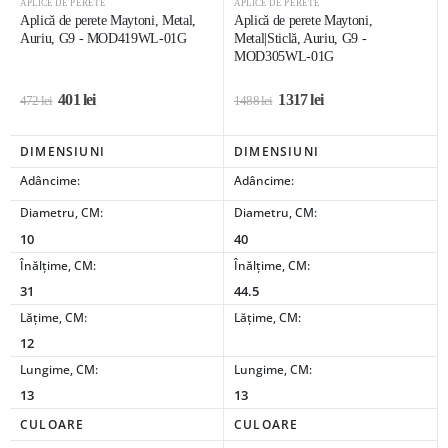
APLICE DE PERETE
APLICE DE PERETE
Aplică de perete Maytoni, Metal,
Aplică de perete Maytoni,
Auriu, G9 - MOD419WL-01G
Metal|Sticlă, Auriu, G9 -
MOD305WL-01G
401
lei
1317
lei
472
lei
1488
lei
DIMENSIUNI
DIMENSIUNI
Adâncime:
Adâncime:
Diametru, CM:
Diametru, CM:
10
40
Înălțime, CM:
Înălțime, CM:
31
44.5
Lățime, CM:
Lățime, CM:
12
Lungime, CM:
Lungime, CM:
13
13
CULOARE
CULOARE