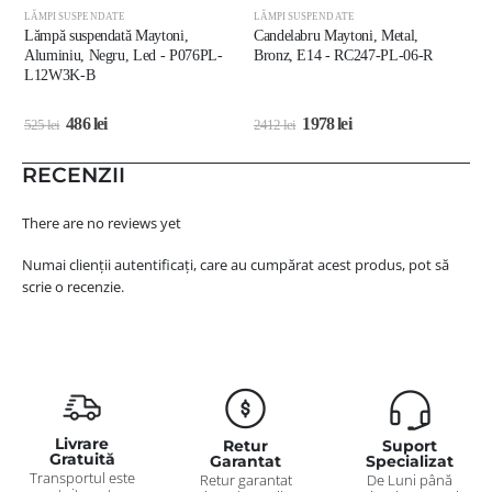
LĂMPI SUSPENDATE
LĂMPI SUSPENDATE
L
Lămpă suspendată Maytoni,
Candelabru Maytoni, Metal,
C
Aluminiu, Negru, Led - P076PL-
Bronz, E14 - RC247-PL-06-R
E
L12W3K-B
486
lei
1978
lei
525
lei
2412
lei
3
RECENZII
There are no reviews yet
Numai clienții autentificați, care au cumpărat acest produs, pot să
scrie o recenzie.
Livrare
Retur
Suport
Gratuită
Garantat
Specializat
Transportul este
Retur garantat
De Luni până