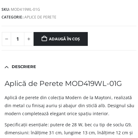
SKU:
MOD419WL-01G
CATEGORIE:
APLICE DE PERETE
ADAUGĂ ÎN COȘ
DESCRIERE
Aplică de Perete MOD419WL-01G
Aplică de perete din colecția Modern de la Maytoni, realizată
din metal cu finisaj auriu și abajur din sticlă alb. Designul său
modern completează elegant orice spațiu interior.
Specificații esențiale: putere de 28 W, bec cu tip de soclu G9,
dimensiuni: înălțime 31 cm, lungime 13 cm, înălțime 12 cm și