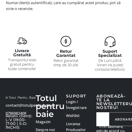
Numai clienții autentificați, care au cumpărat acest produs, pot să
scrie o recenzie.
Livrare
Retur
Suport
Gratuită
Garantat
Specializat
Transportul este
Retur garantat
De Luni până
gratuit pentru
timp de 30 zile
Vineri ne puteți
toate comenzile!
contacta telefonic
Totul
SUPORT
ABONEAZĂ-
TE LA
Login /
pentru
NEWSLETTER
contact@totulpentrubaie.ro
Înregistrare
NOSTRU!
baie
0786982408
Wishlist
Relatii clienți:
ABONAR
L-V 09:00-
Magazin
Livrarea
17:00 | S-D:
**Prin abonare,
ÎNCHIS
Produselor
Despre noi
ești de acord cu