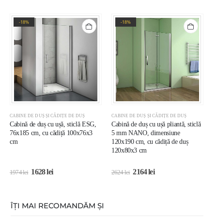
-18%
-18%
CABINE DE DUȘ ȘI CĂDIȚE DE DUȘ
CABINE DE DUȘ ȘI CĂDIȚE DE DUȘ
C
Cabină de duș cu ușă, sticlă ESG,
Cabină de duș cu ușă pliantă, sticlă
C
76x185 cm, cu cădiță 100x76x3
5 mm NANO, dimensiune
b
cm
120x190 cm, cu cădiță de duș
c
120x80x3 cm
1628
lei
2164
lei
1974
lei
2624
lei
2
ÎȚI MAI RECOMANDĂM ȘI