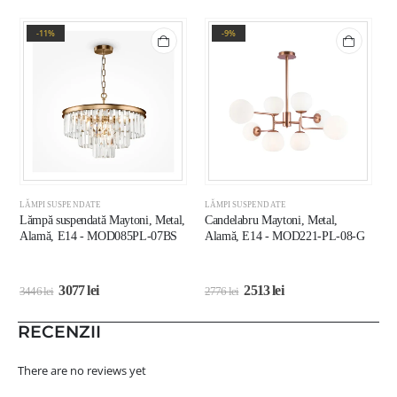
-11%
-9%
LĂMPI SUSPENDATE
LĂMPI SUSPENDATE
L
Lămpă suspendată Maytoni, Metal,
Candelabru Maytoni, Metal,
L
Alamă, E14 - MOD085PL-07BS
Alamă, E14 - MOD221-PL-08-G
A
M
3077
lei
2513
lei
3446
lei
2776
lei
3
RECENZII
There are no reviews yet