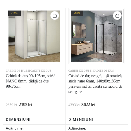
-18%
-18%
CABINE DE DUȘ ȘI CĂDIȚE DE DUȘ
CABINE DE DUȘ ȘI CĂDIȚE DE DUȘ
Cabină de duș 90x195cm, sticlă
Cabină de duș neagră, ușă rotativă,
NANO 8mm, cădiță de duș
sticlă nano 6mm, 140x80x185cm,
90x76cm
paravan inclus, cadiță cu racord de
scurgere
2192
lei
3622
lei
2659
lei
4393
lei
DIMENSIUNI
DIMENSIUNI
Adâncime:
Adâncime: