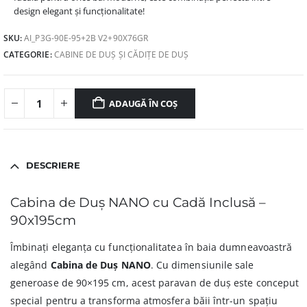
design elegant și funcționalitate!
SKU:
AI_P3G-90E-95+2B V2+90X76GR
CATEGORIE:
CABINE DE DUȘ ȘI CĂDIȚE DE DUȘ
ADAUGĂ ÎN COȘ
DESCRIERE
Cabina de Duș NANO cu Cadă Inclusă –
90x195cm
Îmbinați eleganța cu funcționalitatea în baia dumneavoastră
alegând
Cabina de Duș NANO
. Cu dimensiunile sale
generoase de 90×195 cm, acest paravan de duș este conceput
special pentru a transforma atmosfera băii într-un spațiu