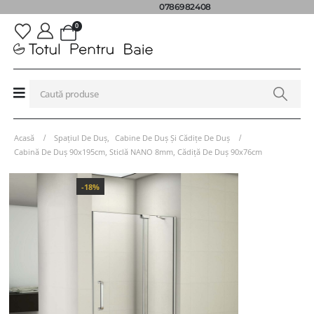
0786982408
0
Acasă
Spațiul De Duș
,
Cabine De Duș Și Cădițe De Duș
Cabină De Duș 90x195cm, Sticlă NANO 8mm, Cădiță De Duș 90x76cm
-18%