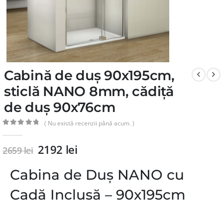
Cabină de duș 90x195cm,
sticlă NANO 8mm, cădiță
de duș 90x76cm
( Nu există recenzii până acum. )
0
din 5
2192
lei
2659
lei
Cabina de Duș NANO cu
Cadă Inclusă – 90x195cm