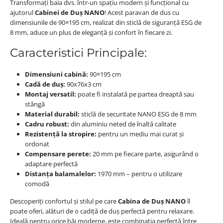
Transformați baia dvs. într-un spațiu modern și funcțional cu
ajutorul
Cabinei de Duș NANO
! Acest paravan de dus cu
dimensiunile de 90×195 cm, realizat din sticlă de siguranță ESG de
8 mm, aduce un plus de eleganță și confort în fiecare zi.
Caracteristici Principale:
Dimensiuni cabină:
90×195 cm
Cadă de duș:
90x76x3 cm
Montaj versatil:
poate fi instalată pe partea dreaptă sau
stângă
Material durabil:
sticlă de securitate NANO ESG de 8 mm
Cadru robust:
din aluminiu neted de înaltă calitate
Rezistență la stropire:
pentru un mediu mai curat și
ordonat
Compensare perete:
20 mm pe fiecare parte, asigurând o
adaptare perfectă
Distanța balamalelor:
1970 mm – pentru o utilizare
comodă
Descoperiți confortul și stilul pe care
Cabina de Duș NANO
îl
poate oferi, alături de o cadiță de duș perfectă pentru relaxare.
Ideală pentru orice băi moderne, este combinația perfectă între