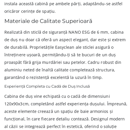
instala această cabină pe ambele părți, adaptându-se astfel
oricăror cerințe de spațiu.
Materiale de Calitate Superioară
Realizată din sticlă de siguranță NANO ESG de 6 mm, cabina
de duș nu doar că oferă un aspect elegant, dar este și extrem
de durabilă. Proprietățile Easyclean ale sticlei asigură o
întreținere ușoară, permițându-ți să te bucuri de un duș
proaspăt fără grija murdăriei sau petelor. Cadru robust din
aluminiu neted de înaltă calitate completează structura,
garantând o rezistență excelentă la uzură în timp.
Experiență Completa cu Cadă de Duș Inclusă
Cabina de duș vine echipată cu o cadă de dimensiuni
120x90x3cm, completând astfel experiența dușului. Împreună,
aceste elemente creează un spațiu de baie armonios și
funcțional, în care fiecare detaliu contează. Designul modern
al căzii se integrează perfect în estetică, oferind o soluție