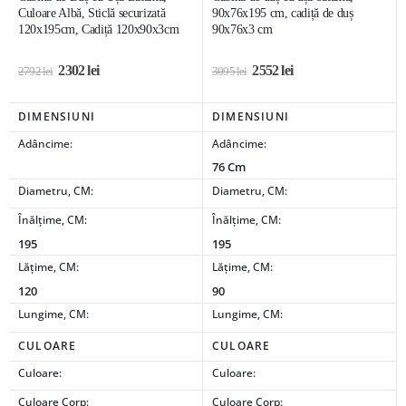
Culoare Albă, Sticlă securizată
90x76x195 cm, cadiță de duș
120x195cm, Cadiță 120x90x3cm
90x76x3 cm
2302
lei
2552
lei
2792
lei
3095
lei
DIMENSIUNI
DIMENSIUNI
Adâncime:
Adâncime:
76 Cm
Diametru, CM:
Diametru, CM:
Înălțime, CM:
Înălțime, CM:
195
195
Lățime, CM:
Lățime, CM:
120
90
Lungime, CM:
Lungime, CM:
CULOARE
CULOARE
Culoare:
Culoare:
Culoare Corp:
Culoare Corp: