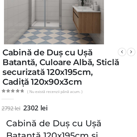
Cabină de Duș cu Ușă
Batantă, Culoare Albă, Sticlă
securizată 120x195cm,
Cadiță 120x90x3cm
( Nu există recenzii până acum. )
0
din 5
2302
lei
2792
lei
Cabină de Duș cu Ușă
Batantă 120x195cm și