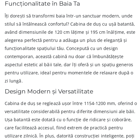
Funcționalitate în Baia Ta
Îți dorești să transformi baia într-un sanctuar modern, unde
stilul să întâlnească confortul? Cabina de duș cu ușă batantă,
având dimensiunile de 120 cm lățime și 195 cm înălțime, este
alegerea perfectă pentru a adăuga un plus de eleganță și
funcționalitate spațiului tău. Concepută cu un design
contemporan, această cabină nu doar că îmbunătățește
aspectul estetic al băii tale, dar îți oferă și un spațiu generos
pentru utilizare, ideal pentru momentele de relaxare după o
zi lungă.
Design Modern și Versatilitate
Cabina de duș se reglează ușor între 1154-1200 mm, oferind o
versatilitate considerabilă pentru diferite dimensiuni ale băii.
Ușa batantă este dotată cu o funcție de ridicare și coborâre,
care facilitează accesul, fiind extrem de practică pentru
utilizare zilnică. În plus, datorită construcției inteligente, poți