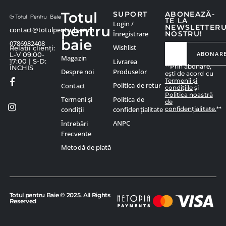
Totul
SUPORT
ABONEAZĂ-
TE LA
Login /
pentru
NEWSLETTER
contact@totulpentrubaie.ro
Înregistrare
NOSTRU!
baie
0786982408
Wishlist
Relatii clienți:
ABONAR
L-V 09:00-
Magazin
Livrarea
17:00 | S-D:
**Prin abonare,
ÎNCHIS
Produselor
Despre noi
ești de acord cu
Termenii și
Politica de retur
Contact
condițiile
și
Politica noastră
Politica de
Termeni și
de
confidențialitate.
**
confidențialitate
condiții
ANPC
Întrebări
Frecvente
Metodă de plată
Totul pentru Baie © 2025. All Rights
Reserved