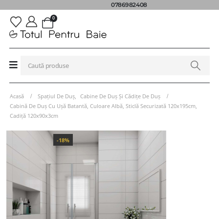
0786982408
0
Acasă
Spațiul De Duș
,
Cabine De Duș Și Cădițe De Duș
Cabină De Duș Cu Ușă Batantă, Culoare Albă, Sticlă Securizată 120x195cm,
Cadiță 120x90x3cm
-18%