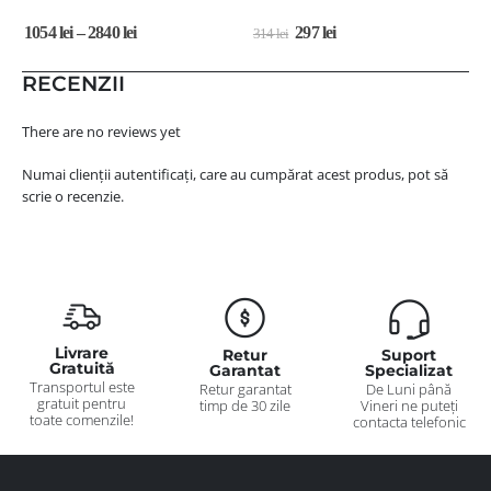
1054
lei
–
2840
lei
297
lei
314
lei
1
RECENZII
There are no reviews yet
Numai clienții autentificați, care au cumpărat acest produs, pot să
scrie o recenzie.
Livrare
Retur
Suport
Gratuită
Garantat
Specializat
Transportul este
Retur garantat
De Luni până
gratuit pentru
timp de 30 zile
Vineri ne puteți
toate comenzile!
contacta telefonic