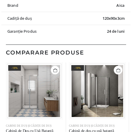
Brand
Aica
Cadiță de duș
120x90x3cm
Garanție Produs
24 de luni
COMPARARE PRODUSE
-18%
-18%
CABINE DE DUȘ ȘI CĂDIȚE DE DUȘ
CABINE DE DUȘ ȘI CĂDIȚE DE DUȘ
Cabină de Duș cu Ușă Batantă,
Cabină de duș cu ușă batantă,