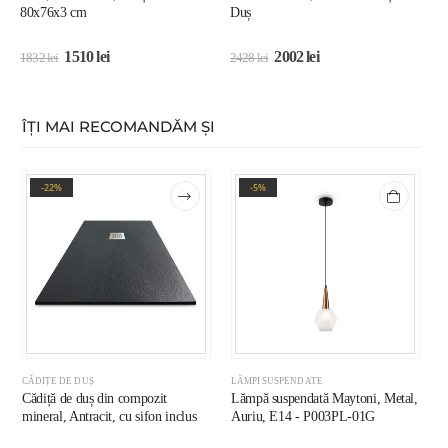
80x76x3 cm
Duș
8
1510
lei
2002
lei
1832
lei
2428
lei
1
ÎȚI MAI RECOMANDĂM ȘI
-22%
-5%
CĂDIȚE DE DUȘ
LĂMPI SUSPENDATE
L
Cădiță de duș din compozit
Lămpă suspendată Maytoni, Metal,
C
mineral, Antracit, cu sifon inclus
Auriu, E14 - P003PL-01G
E