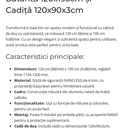
Cadiță 120x90x3cm
Transformă-ți baia într-un spațiu modern și funcțional cu cabină
de duș cu ușă batantă, ce măsoară 120 cm lățime și 195 cm
înălțime. Cu un design elegant și suficientă spațiu pentru utilizare,
acest produs este perfect pentru orice baie.
Caracteristici principale:
Dimensiuni:
120 cm (lățime) x 195 cm (înălțime), reglabil
între 1154-1200 mm.
Material:
Sticlă de siguranță NANO ESG de 6 mm, cu
proprietăți Easyclean pentru întreținere ușoară.
Cadru:
Construcție robustă din aluminiu neted de înaltă
calitate.
Funcționalitate:
Ușă cu funcție de ridicare și coborâre,
pentru un acces facil.
Montaj:
Poate fi instalat pe ambele părți, cu acoperire NANO
pentru o protecție suplimentară.
Cadă de duș:
Include cadă cu dimensiunile 120x90x3cm,