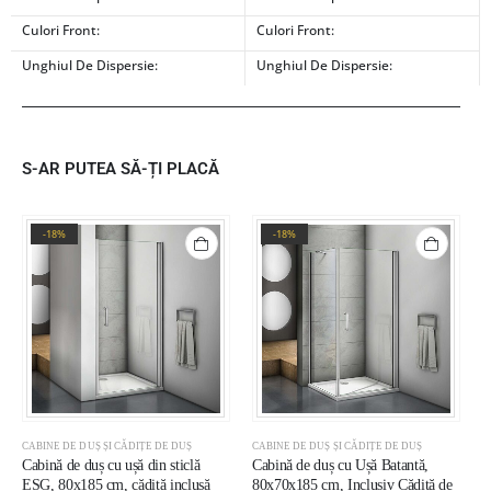
Culori Front:
Culori Front:
Unghiul De Dispersie:
Unghiul De Dispersie:
S-AR PUTEA SĂ-ȚI PLACĂ
-18%
-18%
CABINE DE DUȘ ȘI CĂDIȚE DE DUȘ
CABINE DE DUȘ ȘI CĂDIȚE DE DUȘ
C
Cabină de duș cu ușă din sticlă
Cabină de duș cu Ușă Batantă,
C
ESG, 80x185 cm, cădiță inclusă
80x70x185 cm, Inclusiv Cădiță de
7