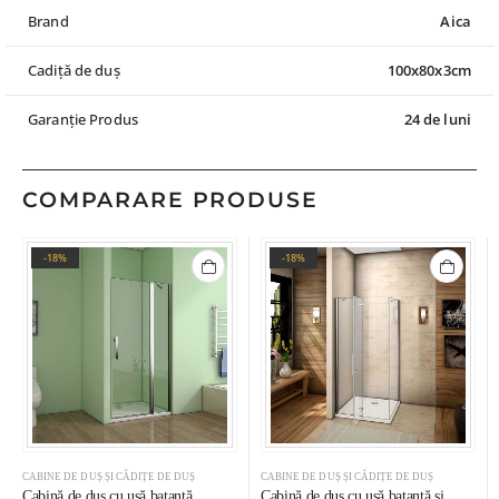
Brand
Aica
Cadiță de duș
100x80x3cm
Garanție Produs
24 de luni
COMPARARE PRODUSE
-18%
-18%
CABINE DE DUȘ ȘI CĂDIȚE DE DUȘ
CABINE DE DUȘ ȘI CĂDIȚE DE DUȘ
Cabină de duș cu ușă batantă,
Cabină de duș cu ușă batantă și