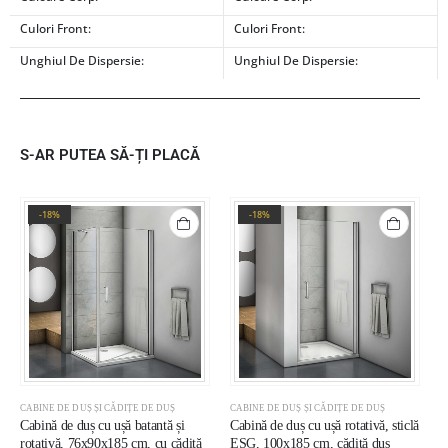
Culori Front:
Culori Front:
Unghiul De Dispersie:
Unghiul De Dispersie:
S-AR PUTEA SĂ-ȚI PLACĂ
-18%
-18%
CABINE DE DUȘ ȘI CĂDIȚE DE DUȘ
CABINE DE DUȘ ȘI CĂDIȚE DE DUȘ
C
Cabină de duș cu ușă batantă și
Cabină de duș cu ușă rotativă, sticlă
C
rotativă, 76x90x185 cm, cu cădiță
ESG, 100x185 cm, cădiță duș
E