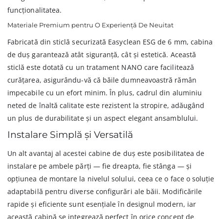
funcționalitatea.
Materiale Premium pentru O Experiență De Neuitat
Fabricată din sticlă securizată Easyclean ESG de 6 mm, cabina
de duș garantează atât siguranță, cât și estetică. Această
sticlă este dotată cu un tratament NANO care facilitează
curățarea, asigurându-vă că băile dumneavoastră rămân
impecabile cu un efort minim. În plus, cadrul din aluminiu
neted de înaltă calitate este rezistent la stropire, adăugând
un plus de durabilitate și un aspect elegant ansamblului.
Instalare Simplă și Versatilă
Un alt avantaj al acestei cabine de duș este posibilitatea de
instalare pe ambele părți — fie dreapta, fie stânga — și
opțiunea de montare la nivelul solului, ceea ce o face o soluție
adaptabilă pentru diverse configurări ale băii. Modificările
rapide și eficiente sunt esențiale în designul modern, iar
această cabină se integrează perfect în orice concept de