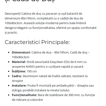
Descoperiți Cabina de duș cu paravan și ușă batantă de
dimensiuni 80x195cm, completată cu o cadiță de duș de
100x80x3cm. Această soluție modernă pentru baie îmbină
designul elegant cu funcționalitatea, oferind un spațiu confortabil
și practic.
Caracteristici Principale:
Dimensiuni:
Cabina de duș – 80x195cm, Cadă de duș –
100x80x3cm
Material:
Sticlă securizată Easyclean ESG de 6 mm cu
acoperire NANO pentru o curățare rapidă și ușoară
Înălțime:
195 cm
Cadru:
Aluminium neted de înaltă calitate, rezistent la
stropire
Instalare:
Poate fi montată pe ambele părți – dreapta sau
stânga; posibilă instalare la nivelul solului
Funcționalitate:
Bara de stabilizare de 300 mm, cu funcție
de ridicare și coborâre