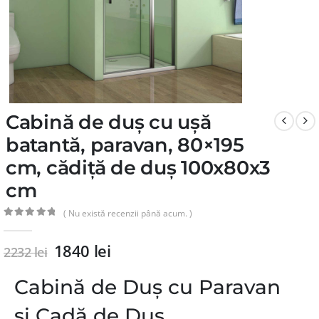
Cabină de duș cu ușă
batantă, paravan, 80×195
cm, cădiță de duș 100x80x3
cm
( Nu există recenzii până acum. )
0
din 5
1840
lei
2232
lei
Cabină de Duș cu Paravan
și Cadă de Duș