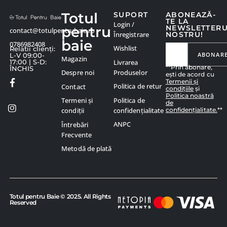
Totul
SUPORT
ABONEAZĂ-
TE LA
Login /
pentru
NEWSLETTER
contact@totulpentrubaie.ro
Înregistrare
NOSTRU!
baie
0786982408
Wishlist
Relatii clienți:
ABONAR
L-V 09:00-
Magazin
Livrarea
17:00 | S-D:
**Prin abonare,
ÎNCHIS
Produselor
Despre noi
ești de acord cu
Termenii și
Politica de retur
Contact
condițiile
și
Politica noastră
Politica de
Termeni și
de
confidențialitate.
**
confidențialitate
condiții
ANPC
Întrebări
Frecvente
Metodă de plată
Totul pentru Baie © 2025. All Rights
Reserved