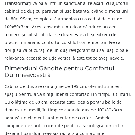
Transformați-vă baia într-un sanctuar al relaxării cu ajutorul
cabinei de duș cu paravan și ușă batantă, având dimensiuni
de 80x195cm, completată armonios cu o cadiță de duș de
100x80x3cm. Acest ansamblu nu doar că aduce un aer
modern și sofisticat, dar se dovedește a fi și extrem de
practic, îmbinând confortul cu stilul contemporan. Fie că
doriți să vă bucurați de un duș revigorant sau să luați o baie
relaxantă, această soluție versatilă este tot ce aveți nevoie.
Dimensiuni Gândite pentru Comfortul
Dumneavoastră
Cabina de duș are o înălțime de 195 cm, oferind suficient
spațiu pentru a vă simți liber și confortabil în timpul utilizării.
Cu o lățime de 80 cm, aceasta este ideală pentru băile de
dimensiuni medii, în timp ce cada de duș de 100x80x3cm
adaugă un element suplimentar de confort. Ambele
componente sunt concepute pentru a se integra perfect în
designul băii dumneavoastră, fără a compromite