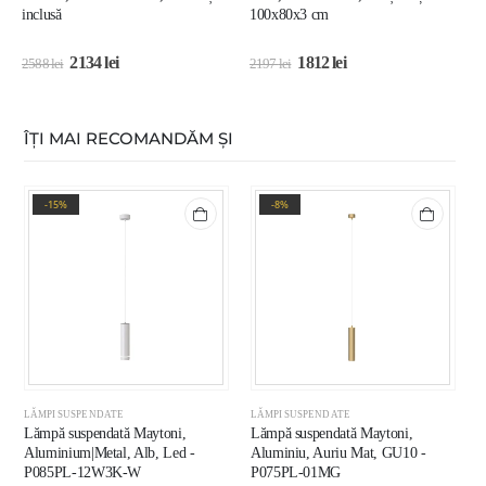
inclusă
100x80x3 cm
9
2134
lei
1812
lei
2588
lei
2197
lei
2
ÎȚI MAI RECOMANDĂM ȘI
-15%
-8%
LĂMPI SUSPENDATE
LĂMPI SUSPENDATE
L
Lămpă suspendată Maytoni,
Lămpă suspendată Maytoni,
C
Aluminium|Metal, Alb, Led -
Aluminiu, Auriu Mat, GU10 -
E
P085PL-12W3K-W
P075PL-01MG