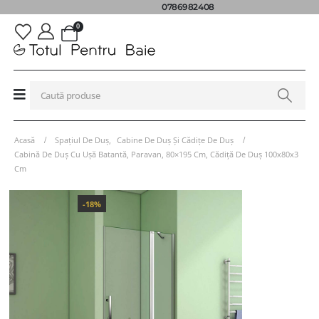
0786982408
0
Acasă
Spațiul De Duș
,
Cabine De Duș Și Cădițe De Duș
Cabină De Duș Cu Ușă Batantă, Paravan, 80×195 Cm, Cădiță De Duș 100x80x3
Cm
-18%