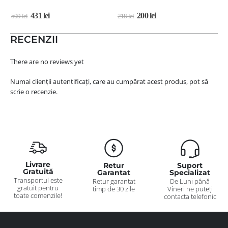
431
lei
200
lei
509
lei
218
lei
5
RECENZII
There are no reviews yet
Numai clienții autentificați, care au cumpărat acest produs, pot să
scrie o recenzie.
Livrare
Retur
Suport
Gratuită
Garantat
Specializat
Transportul este
Retur garantat
De Luni până
gratuit pentru
timp de 30 zile
Vineri ne puteți
toate comenzile!
contacta telefonic