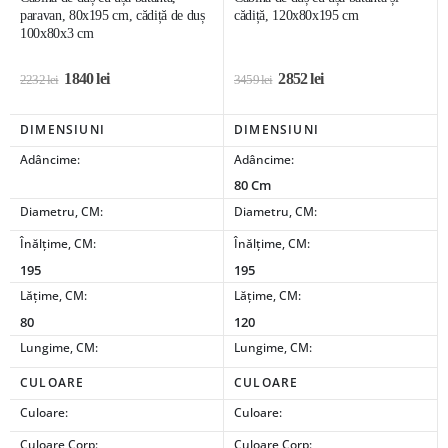
paravan, 80x195 cm, cădiță de duș
cădiță, 120x80x195 cm
100x80x3 cm
1840
lei
2852
lei
2232
lei
3459
lei
DIMENSIUNI
DIMENSIUNI
Adâncime:
Adâncime:
80 Cm
Diametru, CM:
Diametru, CM:
Înălțime, CM:
Înălțime, CM:
195
195
Lățime, CM:
Lățime, CM:
80
120
Lungime, CM:
Lungime, CM:
CULOARE
CULOARE
Culoare:
Culoare:
Culoare Corp:
Culoare Corp: