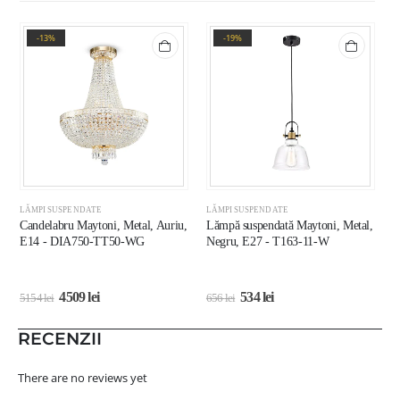
-13%
-19%
LĂMPI SUSPENDATE
LĂMPI SUSPENDATE
L
Candelabru Maytoni, Metal, Auriu,
Lămpă suspendată Maytoni, Metal,
L
E14 - DIA750-TT50-WG
Negru, E27 - T163-11-W
A
4509
lei
534
lei
5154
lei
656
lei
1
RECENZII
There are no reviews yet