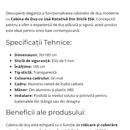
Descoperiți eleganța și funcționalitatea cabinelor de duș moderne
cu
Cabina de Duș cu Ușă Rotativă Din Sticlă ESG
. Concepută
pentru a oferi o experiență de duș plăcută și sigură, acest produs
este ideal pentru orice baie contemporană.
Specificații Tehnice:
Dimensiuni:
76×185 cm
Sticlă de siguranță:
ESG de 5 mm
Înălțime:
185 cm
Tip sticlă:
Transparentă
Culoarea cadrului:
Gri mat
Cadru:
Aluminiu neted de înaltă calitate
Mâner:
Din aluminiu și plastic ABS
Instalare:
Posibilă la nivelul solului și potrivită pentru
balamalele din stânga sau din dreapta
Beneficii ale produsului:
Cabina de duș este echipată cu o funcție de
ridicare și coborâre
,