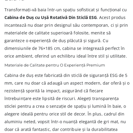
Transformați-vă baia într-un spațiu sofisticat și funcțional cu
Cabina de Duș cu Ușă Rotativă Din Sticlă ESG
. Acest produs
incantează nu doar prin designul său contemporan, ci și prin
materialele de calitate superioară folosite, menite să
garanteze o experiență de duș plăcută și sigură. Cu
dimensiunile de 76×185 cm, cabina se integrează perfect în
orice ambient, oferind un echilibru ideal între stil și utilitate.
Materiale de Calitate pentru O Experiență Premium
Cabina de duș este fabricată din sticlă de siguranță ESG de 5
mm, care nu doar că adaugă un aspect modern, dar oferă și o
rezistență sporită la impact, asigurând că fiecare
întrebuințare este lipsită de riscuri. Alegeți transparența
sticlei pentru a crea o senzație de spațiu și lumină în baie, o
alegere ideală pentru orice stil de decor. În plus, cadrul din
aluminiu neted, vopsit într-o nuanță elegantă de gri mat, nu
doar că arată fantastic, dar contribuie și la durabilitatea