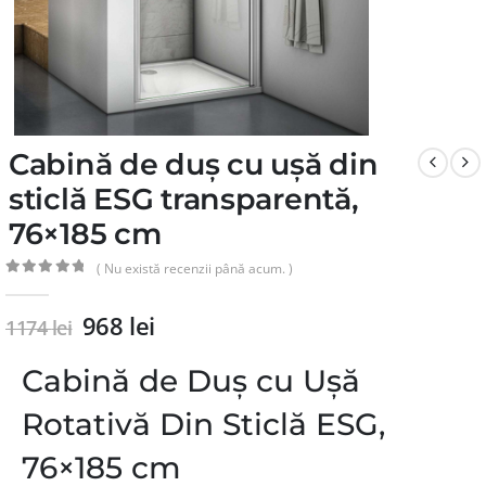
Cabină de duș cu ușă din
sticlă ESG transparentă,
76×185 cm
( Nu există recenzii până acum. )
0
din 5
968
lei
1174
lei
Cabină de Duș cu Ușă
Rotativă Din Sticlă ESG,
76×185 cm