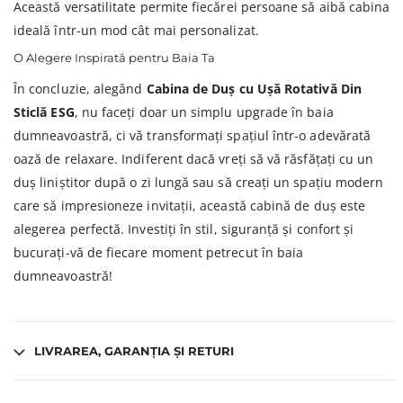
Această versatilitate permite fiecărei persoane să aibă cabina
ideală într-un mod cât mai personalizat.
O Alegere Inspirată pentru Baia Ta
În concluzie, alegând
Cabina de Duș cu Ușă Rotativă Din
Sticlă ESG
, nu faceți doar un simplu upgrade în baia
dumneavoastră, ci vă transformați spațiul într-o adevărată
oază de relaxare. Indiferent dacă vreți să vă răsfățați cu un
duș liniștitor după o zi lungă sau să creați un spațiu modern
care să impresioneze invitații, această cabină de duș este
alegerea perfectă. Investiți în stil, siguranță și confort și
bucurați-vă de fiecare moment petrecut în baia
dumneavoastră!
LIVRAREA, GARANȚIA ȘI RETURI