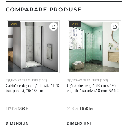
COMPARARE PRODUSE
-18%
-18%
UȘI, PARAVANE SAU PEREȚI DUȘ
UȘI, PARAVANE SAU PEREȚI DUȘ
Cabină de duș cu ușă din sticlă ESG
Ușă de duș neagră, 80 cm x 195
transparentă, 76x185 cm
cm, sticlă securizată 8 mm NANO
968
lei
1658
lei
1174
lei
2010
lei
DIMENSIUNI
DIMENSIUNI