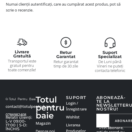
Numai clienții autentificați, care au cumpărat acest produs, pot să
scrie o recenzie.
Livrare
Retur
Suport
Gratuită
Garantat
Specializat
Transportul este
Retur garantat
De Luni până
gratuit pentru
timp de 30 zile
Vineri ne puteți
toate comenzile!
contacta telefonic
Totul
SUPORT
ABONEAZĂ-
TE LA
Login /
pentru
NEWSLETTER
contact@totulpentrubaie.ro
Înregistrare
NOSTRU!
baie
0786982408
Wishlist
Relatii clienți:
ABONAR
L-V 09:00-
Magazin
Livrarea
17:00 | S-D:
**Prin abonare,
ÎNCHIS
Produselor
Despre noi
ești de acord cu