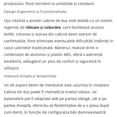
produsului, fiind rezistent la umiditate și corodare.
Design Ergonomic și Funcționalitate
Ușa rotativă a acestei cabine de duș este dotată cu un sistem
ingenios de
ridicare și coborâre
, care facilitează accesul.
Astfel, intrarea și ieșirea din cabină devin extrem de
confortabile, fiind eliminate eventualele dificultăți întâlnite în
cazul cabinelor tradiționale. Mânerul, realizat dintr-o
combinație de aluminiu și plastic ABS, oferă o aderență
excelentă, adăugând un plus de confort și siguranță în
utilizare.
Instalare Simplă și Versatilitate
Un alt aspect demn de menționat este ușurința în instalare.
Cabina de duș poate fi montată la nivelul solului, iar
balamalele pot fi adaptate atât pe partea stângă, cât și pe
partea dreaptă, oferindu-vă flexibilitatea de a o plasa după
cum doriți, în funcție de configurația băii dumneavoastră.