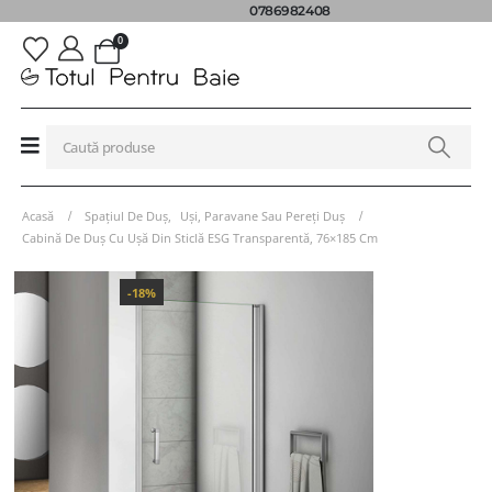
0786982408
0
Acasă
Spațiul De Duș
,
Uși, Paravane Sau Pereți Duș
Cabină De Duș Cu Ușă Din Sticlă ESG Transparentă, 76×185 Cm
-18%