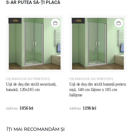
S-AR PUTEA SĂ-ȚI PLACĂ
-18%
-18%
UȘI, PARAVANE SAU PEREȚI DUȘ
UȘI, PARAVANE SAU PEREȚI DUȘ
U
Ușă de duș din sticlă securizată,
Ușă de duș din sticlă batantă pentru
U
batantă, 120x185 cm
nișă, 140 cm lățime x 185 cm
8
înălțime
c
1056
lei
1196
lei
1281
lei
1450
lei
1
ÎȚI MAI RECOMANDĂM ȘI