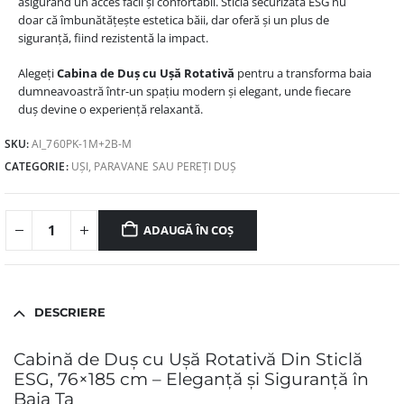
asigurând un acces facil și confortabil. Sticla securizată ESG nu
doar că îmbunătățește estetica băii, dar oferă și un plus de
siguranță, fiind rezistentă la impact.
Alegeți
Cabina de Duș cu Ușă Rotativă
pentru a transforma baia
dumneavoastră într-un spațiu modern și elegant, unde fiecare
duș devine o experiență relaxantă.
SKU:
AI_760PK-1M+2B-M
CATEGORIE:
UȘI, PARAVANE SAU PEREȚI DUȘ
ADAUGĂ ÎN COȘ
DESCRIERE
Cabină de Duș cu Ușă Rotativă Din Sticlă
ESG, 76×185 cm – Eleganță și Siguranță în
Baia Ta