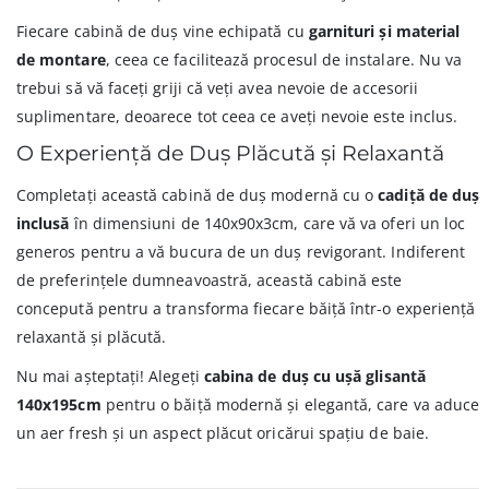
Fiecare cabină de duș vine echipată cu
garnituri și material
de montare
, ceea ce facilitează procesul de instalare. Nu va
trebui să vă faceți griji că veți avea nevoie de accesorii
suplimentare, deoarece tot ceea ce aveți nevoie este inclus.
O Experiență de Duș Plăcută și Relaxantă
Completați această cabină de duș modernă cu o
cadiță de duș
inclusă
în dimensiuni de 140x90x3cm, care vă va oferi un loc
generos pentru a vă bucura de un duș revigorant. Indiferent
de preferințele dumneavoastră, această cabină este
concepută pentru a transforma fiecare băiță într-o experiență
relaxantă și plăcută.
Nu mai așteptați! Alegeți
cabina de duș cu ușă glisantă
140x195cm
pentru o băiță modernă și elegantă, care va aduce
un aer fresh și un aspect plăcut oricărui spațiu de baie.