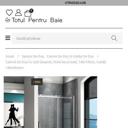
0786982408
0
Acasă
Spațiul De Duș
,
Cabine De Duș Și Cădițe De Duș
Cabină De Duș Cu Ușă Glisantă, Sticlă Securizată, 140x195cm, Cadiță
140x90x3cm
-18%