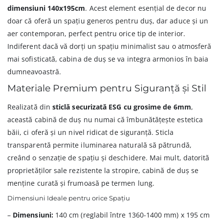
dimensiuni 140x195cm
. Acest element esențial de decor nu
doar că oferă un spațiu generos pentru duș, dar aduce și un
aer contemporan, perfect pentru orice tip de interior.
Indiferent dacă vă dorți un spațiu minimalist sau o atmosferă
mai sofisticată, cabina de duș se va integra armonios în baia
dumneavoastră.
Materiale Premium pentru Siguranță și Stil
Realizată din
sticlă securizată ESG cu grosime de 6mm
,
această cabină de duș nu numai că îmbunătățește estetica
băii, ci oferă și un nivel ridicat de siguranță. Sticla
transparentă permite iluminarea naturală să pătrundă,
creând o senzație de spațiu și deschidere. Mai mult, datorită
proprietăților sale rezistente la stropire, cabină de duș se
menține curată și frumoasă pe termen lung.
Dimensiuni Ideale pentru orice Spațiu
–
Dimensiuni:
140 cm (reglabil între 1360-1400 mm) x 195 cm