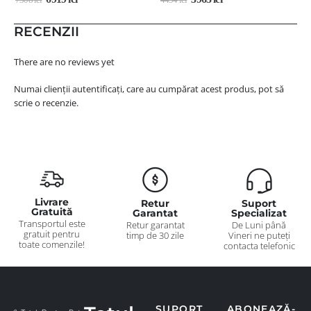
RECENZII
There are no reviews yet
Numai clienții autentificați, care au cumpărat acest produs, pot să
scrie o recenzie.
Livrare
Retur
Suport
Gratuită
Garantat
Specializat
Transportul este
Retur garantat
De Luni până
gratuit pentru
timp de 30 zile
Vineri ne puteți
toate comenzile!
contacta telefonic
SUPORT
ABONEAZĂ-