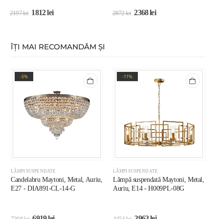
1812
lei
2368
lei
2197
lei
2872
lei
2
ÎȚI MAI RECOMANDĂM ȘI
-5%
-11%
LĂMPI SUSPENDATE
LĂMPI SUSPENDATE
L
Candelabru Maytoni, Metal, Auriu,
Lămpă suspendată Maytoni, Metal,
L
E27 - DIA891-CL-14-G
Auriu, E14 - H009PL-08G
A
6919
lei
3963
lei
7308
lei
4454
lei
1