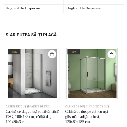
Unghiul De Dispersie:
Unghiul De Dispersie:
S-AR PUTEA SĂ-ȚI PLACĂ
-18%
-18%
CABINE DE DUȘ ȘI CĂDIȚE DE DUȘ
CABINE DE DUȘ ȘI CĂDIȚE DE DUȘ
C
Cabină de duș cu ușă rotativă, sticlă
Cabină de duș pe colț cu ușă
C
ESG, 100x185 cm, cădiță duș
glisantă, cadiță inclusă,
E
100x80x3 cm
120x80x185 cm
D