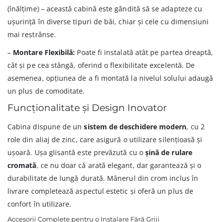
(înălțime) – această cabină este gândită să se adapteze cu
ușurință în diverse tipuri de băi, chiar și cele cu dimensiuni
mai restrânse.
–
Montare Flexibilă:
Poate fi instalată atât pe partea dreaptă,
cât și pe cea stângă, oferind o flexibilitate excelentă. De
asemenea, opțiunea de a fi montată la nivelul solului adaugă
un plus de comoditate.
Funcționalitate și Design Inovator
Cabina dispune de un
sistem de deschidere modern
, cu 2
role din aliaj de zinc, care asigură o utilizare silențioasă și
ușoară. Ușa glisantă este prevăzută cu o
șină de rulare
cromată
, ce nu doar că arată elegant, dar garantează și o
durabilitate de lungă durată. Mânerul din crom inclus în
livrare completează aspectul estetic și oferă un plus de
confort în utilizare.
Accesorii Complete pentru o Instalare Fără Griji