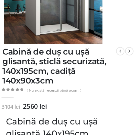
Cabină de duș cu ușă
glisantă, sticlă securizată,
140x195cm, cadiță
140x90x3cm
( Nu există recenzii până acum. )
0
din 5
2560
lei
3104
lei
Cabină de duș cu ușă
glisantă 140x195cm