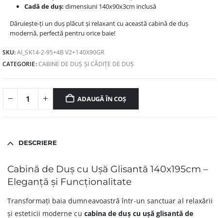
Cadă de duș:
dimensiuni 140x90x3cm inclusă
Dăruiește-ți un duș plăcut și relaxant cu această cabină de duș
modernă, perfectă pentru orice baie!
SKU:
AI_SK14-2-95+4B V2+140X90GR
CATEGORIE:
CABINE DE DUȘ ȘI CĂDIȚE DE DUȘ
ADAUGĂ ÎN COȘ
DESCRIERE
Cabină de Duș cu Ușă Glisantă 140x195cm –
Eleganță și Funcționalitate
Transformați baia dumneavoastră într-un sanctuar al relaxării
și esteticii moderne cu
cabina de duș cu ușă glisantă de