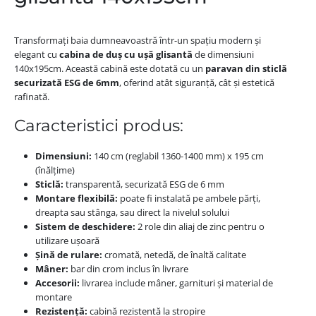
Transformați baia dumneavoastră într-un spațiu modern și
elegant cu
cabina de duș cu ușă glisantă
de dimensiuni
140x195cm. Această cabină este dotată cu un
paravan din sticlă
securizată ESG de 6mm
, oferind atât siguranță, cât și estetică
rafinată.
Caracteristici produs:
Dimensiuni:
140 cm (reglabil 1360-1400 mm) x 195 cm
(înălțime)
Sticlă:
transparentă, securizată ESG de 6 mm
Montare flexibilă:
poate fi instalată pe ambele părți,
dreapta sau stânga, sau direct la nivelul solului
Sistem de deschidere:
2 role din aliaj de zinc pentru o
utilizare ușoară
Șină de rulare:
cromată, netedă, de înaltă calitate
Mâner:
bar din crom inclus în livrare
Accesorii:
livrarea include mâner, garnituri și material de
montare
Rezistență:
cabină rezistentă la stropire