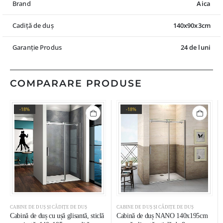
Brand
Aica
Cadiță de duș
140x90x3cm
Garanție Produs
24 de luni
COMPARARE PRODUSE
-18%
-18%
CABINE DE DUȘ ȘI CĂDIȚE DE DUȘ
CABINE DE DUȘ ȘI CĂDIȚE DE DUȘ
Cabină de duș cu ușă glisantă, sticlă
Cabină de duș NANO 140x195cm