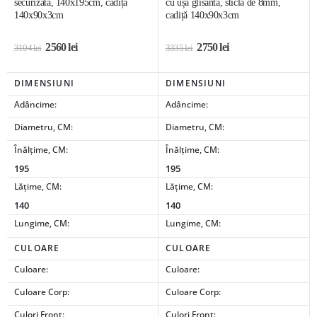
securizată, 140x195cm, cadiță
cu ușă glisantă, sticlă de 8mm,
140x90x3cm
cadiță 140x90x3cm
2560
lei
2750
lei
3104
lei
3335
lei
DIMENSIUNI
DIMENSIUNI
Adâncime:
Adâncime:
Diametru, CM:
Diametru, CM:
Înălțime, CM:
Înălțime, CM:
195
195
Lățime, CM:
Lățime, CM:
140
140
Lungime, CM:
Lungime, CM:
CULOARE
CULOARE
Culoare:
Culoare:
Culoare Corp:
Culoare Corp:
Culori Front:
Culori Front: