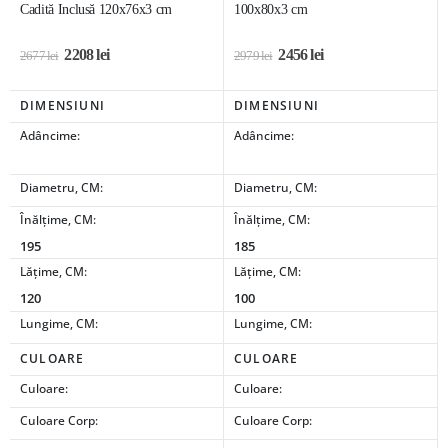
Cadită Inclusă 120x76x3 cm
100x80x3 cm
2208
lei
2456
lei
2677
lei
2979
lei
DIMENSIUNI
DIMENSIUNI
Adâncime:
Adâncime:
Diametru, CM:
Diametru, CM:
Înălțime, CM:
Înălțime, CM:
195
185
Lățime, CM:
Lățime, CM:
120
100
Lungime, CM:
Lungime, CM:
CULOARE
CULOARE
Culoare:
Culoare:
Culoare Corp:
Culoare Corp: