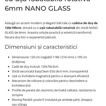
6mm NANO GLASS
Adaugă un accent modern și elegant băii tale cu
cabina de duș de
120x195cm
, dotată cu o
ușă rabatabilă rotativă
din sticlă NANO
GLASS de 6mm. Aceasta soluție practică și estetică transformă
fiecare duș într-o experiență plăcută.
Dimensiuni și caracteristici
Dimensiune: 120 cm (reglabil 1186-1216 mm) x 195 cm
(înălțime)
Cadă de duș inclusă: 120x76x3cm
Sticlă securizată EasyClean ESG de 6 mm, transparentă
Ușă cu închidere magnetică pentru o etanșare eficientă
Mecanism de ridicare și coborâre pentru deschidere și
închidere lină
Profile de perete din aluminiu de înaltă calitate, rezistente la
stropire
Montaj flexibil: poate fi instalată pe ambele părți, dreapta
sau stânga