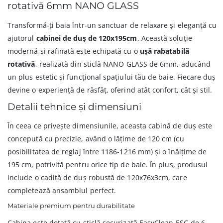
rotativă 6mm NANO GLASS
Transformă-ți baia într-un sanctuar de relaxare și eleganță cu
ajutorul
cabinei de duș de 120x195cm
. Această soluție
modernă și rafinată este echipată cu o
ușă rabatabilă
rotativă
, realizată din sticlă NANO GLASS de 6mm, aducând
un plus estetic și funcțional spațiului tău de baie. Fiecare duș
devine o experiență de răsfăț, oferind atât confort, cât și stil.
Detalii tehnice și dimensiuni
În ceea ce privește dimensiunile, aceasta cabină de duș este
concepută cu precizie, având o lățime de 120 cm (cu
posibilitatea de reglaj între 1186-1216 mm) și o înălțime de
195 cm, potrivită pentru orice tip de baie. În plus, produsul
include o cadiță de duș robustă de 120x76x3cm, care
completează ansamblul perfect.
Materiale premium pentru durabilitate
Cabina este dotată cu sticlă securizată EasyClean ESG de 6