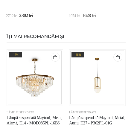
2302
lei
1628
lei
2792
lei
1974
lei
1
ÎȚI MAI RECOMANDĂM ȘI
-17%
-15%
LĂMPI SUSPENDATE
LĂMPI SUSPENDATE
L
Lămpă suspendată Maytoni, Metal,
Lămpă suspendată Maytoni, Metal,
L
Alamă, E14 - MOD085PL-16BS
Auriu, E27 - P362PL-01G
N