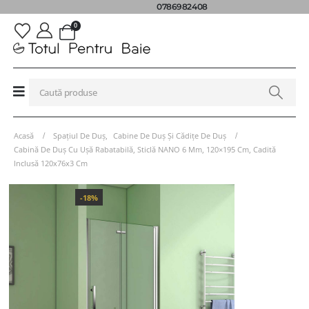
0786982408
0
Acasă
Spațiul De Duș
,
Cabine De Duș Și Cădițe De Duș
Cabină De Duș Cu Ușă Rabatabilă, Sticlă NANO 6 Mm, 120×195 Cm, Cadită
Inclusă 120x76x3 Cm
-18%