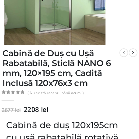
Cabină de Duș cu Ușă
Rabatabilă, Sticlă NANO 6
mm, 120×195 cm, Cadită
Inclusă 120x76x3 cm
( Nu există recenzii până acum. )
0
din 5
2208
lei
2677
lei
Cabină de duș 120x195cm
cu ușă rabatabilă rotativă