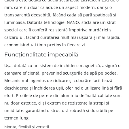
mm, care nu doar că aduce un aspect modern, dar și o
transparență deosebită, făcând cada să pară spațioasă și
luminoasă. Datorită tehnologiei NANO, sticla are un strat
special care îi conferă rezistență împotriva murdăriei și
calcarului, făcând curățarea mult mai ușoară și mai rapidă,
economisindu-ți timp prețios în fiecare zi.
Funcționalitate impecabilă
Ușa, dotată cu un sistem de închidere magnetică, asigură o
etanșare eficientă, prevenind scurgerile de apă pe podea.
Mecanismul ingenios de ridicare și coborâre facilitează
deschiderea și închiderea ușii, oferind o utilizare lină și fără
efort. Profilele de perete din aluminiu de înaltă calitate sunt
nu doar estetice, ci și extrem de rezistente la stropi și
umiditate, garantând o structură robustă și durabilă pe
termen lung.
Montaj flexibil și versatil