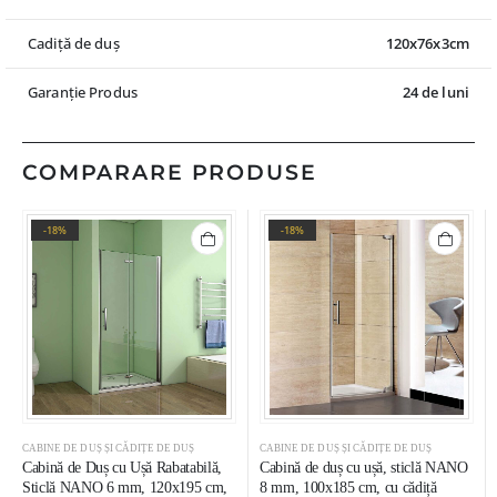
Cadiță de duș
120x76x3cm
Garanție Produs
24 de luni
COMPARARE PRODUSE
-18%
-18%
CABINE DE DUȘ ȘI CĂDIȚE DE DUȘ
CABINE DE DUȘ ȘI CĂDIȚE DE DUȘ
Cabină de Duș cu Ușă Rabatabilă,
Cabină de duș cu ușă, sticlă NANO
Sticlă NANO 6 mm, 120x195 cm,
8 mm, 100x185 cm, cu cădiță