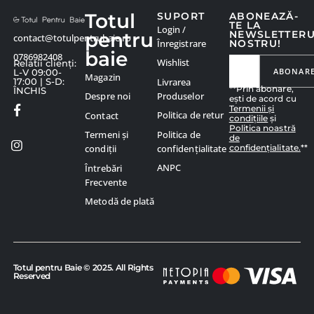
Totul
SUPORT
ABONEAZĂ-
TE LA
Login /
pentru
NEWSLETTER
contact@totulpentrubaie.ro
Înregistrare
NOSTRU!
baie
0786982408
Wishlist
Relatii clienți:
ABONAR
L-V 09:00-
Magazin
Livrarea
17:00 | S-D:
**Prin abonare,
ÎNCHIS
Produselor
Despre noi
ești de acord cu
Termenii și
Politica de retur
Contact
condițiile
și
Politica noastră
Politica de
Termeni și
de
confidențialitate.
**
confidențialitate
condiții
ANPC
Întrebări
Frecvente
Metodă de plată
Totul pentru Baie © 2025. All Rights
Reserved