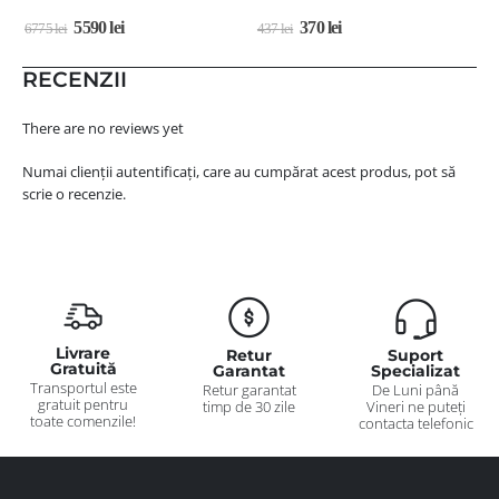
5590
lei
370
lei
6775
lei
437
lei
1
RECENZII
There are no reviews yet
Numai clienții autentificați, care au cumpărat acest produs, pot să
scrie o recenzie.
Livrare
Retur
Suport
Gratuită
Garantat
Specializat
Transportul este
Retur garantat
De Luni până
gratuit pentru
timp de 30 zile
Vineri ne puteți
toate comenzile!
contacta telefonic