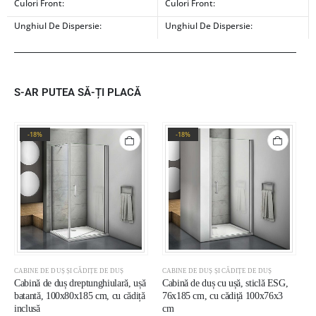
Culori Front:
Culori Front:
Unghiul De Dispersie:
Unghiul De Dispersie:
S-AR PUTEA SĂ-ȚI PLACĂ
-18%
-18%
CABINE DE DUȘ ȘI CĂDIȚE DE DUȘ
CABINE DE DUȘ ȘI CĂDIȚE DE DUȘ
C
Cabină de duș dreptunghiulară, ușă
Cabină de duș cu ușă, sticlă ESG,
C
batantă, 100x80x185 cm, cu cădiță
76x185 cm, cu cădiță 100x76x3
E
inclusă
cm
8