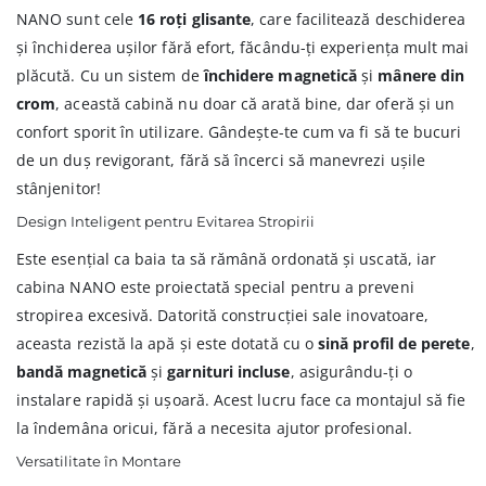
NANO sunt cele
16 roți glisante
, care facilitează deschiderea
și închiderea ușilor fără efort, făcându-ți experiența mult mai
plăcută. Cu un sistem de
închidere magnetică
și
mânere din
crom
, această cabină nu doar că arată bine, dar oferă și un
confort sporit în utilizare. Gândește-te cum va fi să te bucuri
de un duș revigorant, fără să încerci să manevrezi ușile
stânjenitor!
Design Inteligent pentru Evitarea Stropirii
Este esențial ca baia ta să rămână ordonată și uscată, iar
cabina NANO este proiectată special pentru a preveni
stropirea excesivă. Datorită construcției sale inovatoare,
aceasta rezistă la apă și este dotată cu o
sină profil de perete
,
bandă magnetică
și
garnituri incluse
, asigurându-ți o
instalare rapidă și ușoară. Acest lucru face ca montajul să fie
la îndemâna oricui, fără a necesita ajutor profesional.
Versatilitate în Montare