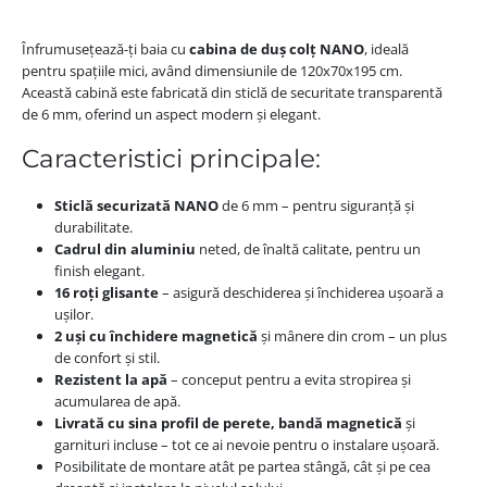
Înfrumusețează-ți baia cu
cabina de duș colț NANO
, ideală
pentru spațiile mici, având dimensiunile de 120x70x195 cm.
Această cabină este fabricată din sticlă de securitate transparentă
de 6 mm, oferind un aspect modern și elegant.
Caracteristici principale:
Sticlă securizată NANO
de 6 mm – pentru siguranță și
durabilitate.
Cadrul din aluminiu
neted, de înaltă calitate, pentru un
finish elegant.
16 roți glisante
– asigură deschiderea și închiderea ușoară a
ușilor.
2 uși cu închidere magnetică
și mânere din crom – un plus
de confort și stil.
Rezistent la apă
– conceput pentru a evita stropirea și
acumularea de apă.
Livrată cu sina profil de perete, bandă magnetică
și
garnituri incluse – tot ce ai nevoie pentru o instalare ușoară.
Posibilitate de montare atât pe partea stângă, cât și pe cea