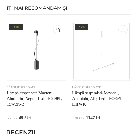
ÎȚI MAI RECOMANDĂM ȘI
-11%
-17%
LĂMPI SUSPENDATE
LĂMPI SUSPENDATE
L
Lămpă suspendată Maytoni,
Lămpă suspendată Maytoni,
L
Aluminiu, Negru, Led - P089PL-
Aluminiu, Alb, Led - P096PL-
C
15W3K-B
L11WK
492
lei
1147
lei
550
lei
1388
lei
1
RECENZII