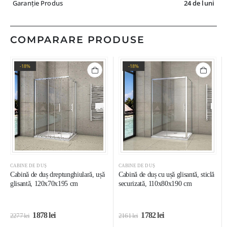
Garanție Produs
24 de luni
COMPARARE PRODUSE
-18%
-18%
CABINE DE DUȘ
CABINE DE DUȘ
Cabină de duș dreptunghiulară, ușă
Cabină de duș cu ușă glisantă, sticlă
glisantă, 120x70x195 cm
securizată, 110x80x190 cm
1878
lei
1782
lei
2277
lei
2161
lei