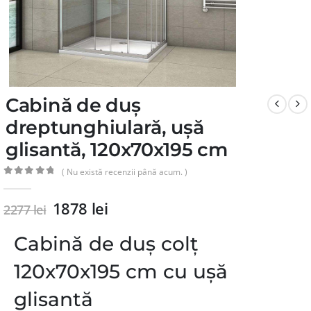
Cabină de duș
dreptunghiulară, ușă
glisantă, 120x70x195 cm
( Nu există recenzii până acum. )
0
din 5
1878
lei
2277
lei
Cabină de duș colț
120x70x195 cm cu ușă
glisantă