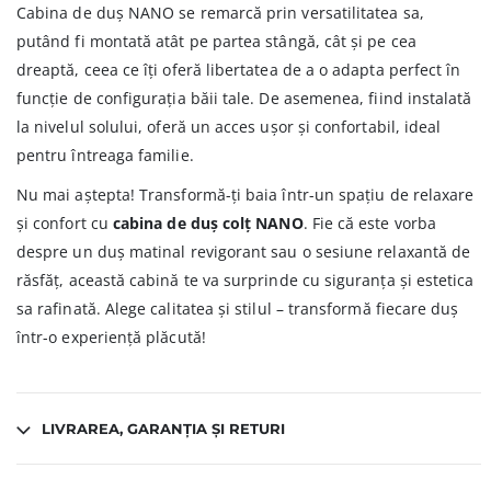
Cabina de duș NANO se remarcă prin versatilitatea sa,
putând fi montată atât pe partea stângă, cât și pe cea
dreaptă, ceea ce îți oferă libertatea de a o adapta perfect în
funcție de configurația băii tale. De asemenea, fiind instalată
la nivelul solului, oferă un acces ușor și confortabil, ideal
pentru întreaga familie.
Nu mai aștepta! Transformă-ți baia într-un spațiu de relaxare
și confort cu
cabina de duș colț NANO
. Fie că este vorba
despre un duș matinal revigorant sau o sesiune relaxantă de
răsfăț, această cabină te va surprinde cu siguranța și estetica
sa rafinată. Alege calitatea și stilul – transformă fiecare duș
într-o experiență plăcută!
LIVRAREA, GARANȚIA ȘI RETURI