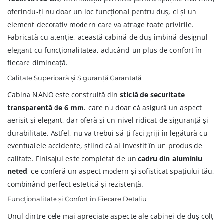
oferindu-ți nu doar un loc funcțional pentru duș, ci și un
element decorativ modern care va atrage toate privirile.
Fabricată cu atenție, această cabină de duș îmbină designul
elegant cu funcționalitatea, aducând un plus de confort în
fiecare dimineață.
Calitate Superioară și Siguranță Garantată
Cabina NANO este construită din
sticlă de securitate
transparentă de 6 mm
, care nu doar că asigură un aspect
aerisit și elegant, dar oferă și un nivel ridicat de siguranță și
durabilitate. Astfel, nu va trebui să-ți faci griji în legătură cu
eventualele accidente, știind că ai investit în un produs de
calitate. Finisajul este completat de un
cadru din aluminiu
neted
, ce conferă un aspect modern și sofisticat spațiului tău,
combinând perfect estetică și rezistență.
Funcționalitate și Confort în Fiecare Detaliu
Unul dintre cele mai apreciate aspecte ale cabinei de duș colț