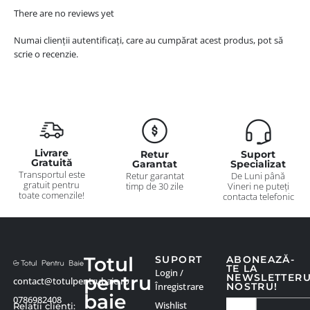
There are no reviews yet
Numai clienții autentificați, care au cumpărat acest produs, pot să
scrie o recenzie.
Livrare
Retur
Suport
Gratuită
Garantat
Specializat
Transportul este
Retur garantat
De Luni până
gratuit pentru
timp de 30 zile
Vineri ne puteți
toate comenzile!
contacta telefonic
Totul
SUPORT
ABONEAZĂ-
TE LA
Login /
pentru
NEWSLETTER
contact@totulpentrubaie.ro
Înregistrare
NOSTRU!
baie
0786982408
Wishlist
Relatii clienți: