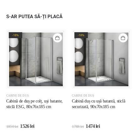
S-AR PUTEA SĂ-ȚI PLACĂ
-18%
-18%
CABINE DE DUȘ
CABINE DE DUȘ
C
Cabină de duș pe colț, uși batante,
Cabină duș cu ușă batantă, sticlă
C
sticlă ESG, 80x76x185 cm
securizată, 90x70x185 cm
s
1526
lei
1474
lei
1850
lei
1788
lei
1