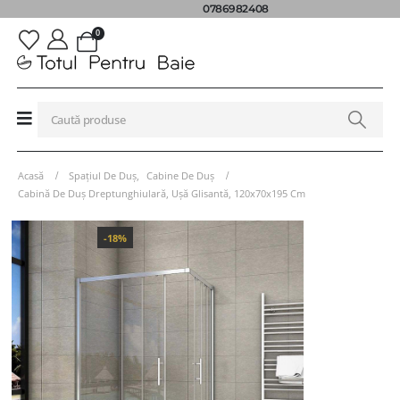
0786982408
0
Acasă
Spațiul De Duș
,
Cabine De Duș
Cabină De Duș Dreptunghiulară, Ușă Glisantă, 120x70x195 Cm
-18%