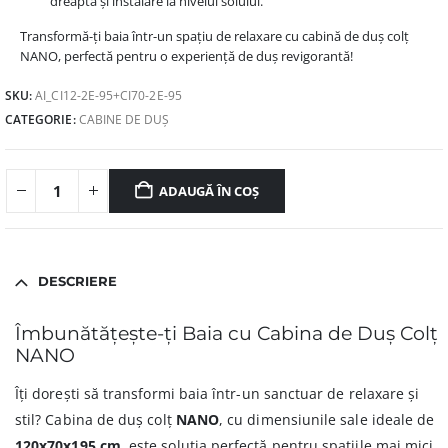
dreaptă și instalare la nivelul solului.
Transformă-ți baia într-un spațiu de relaxare cu cabină de duș colț
NANO, perfectă pentru o experiență de duș revigorantă!
SKU:
AI_CI12-2E-95+CI70-2E-95
CATEGORIE:
CABINE DE DUȘ
ADAUGĂ ÎN COȘ
DESCRIERE
Îmbunătățește-ți Baia cu Cabina de Duș Colț
NANO
Îți dorești să transformi baia într-un sanctuar de relaxare și
stil? Cabina de duș colț
NANO
, cu dimensiunile sale ideale de
120x70x195 cm
, este soluția perfectă pentru spațiile mai mici,