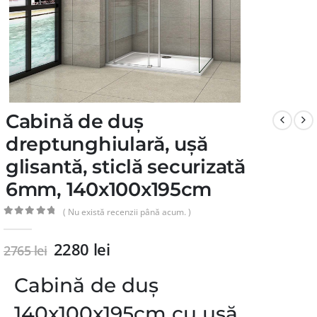
Cabină de duș
dreptunghiulară, ușă
glisantă, sticlă securizată
6mm, 140x100x195cm
( Nu există recenzii până acum. )
0
din 5
2280
lei
2765
lei
Cabină de duș
140x100x195cm cu ușă