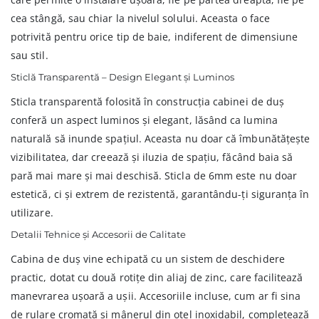
cea stângă, sau chiar la nivelul solului. Aceasta o face
potrivită pentru orice tip de baie, indiferent de dimensiune
sau stil.
Sticlă Transparentă – Design Elegant și Luminos
Sticla transparentă folosită în construcția cabinei de duș
conferă un aspect luminos și elegant, lăsând ca lumina
naturală să inunde spațiul. Aceasta nu doar că îmbunătățește
vizibilitatea, dar creează și iluzia de spațiu, făcând baia să
pară mai mare și mai deschisă. Sticla de 6mm este nu doar
estetică, ci și extrem de rezistentă, garantându-ți siguranța în
utilizare.
Detalii Tehnice și Accesorii de Calitate
Cabina de duș vine echipată cu un sistem de deschidere
practic, dotat cu două rotițe din aliaj de zinc, care facilitează
manevrarea ușoară a ușii. Accesoriile incluse, cum ar fi sina
de rulare cromată și mânerul din oțel inoxidabil, completează