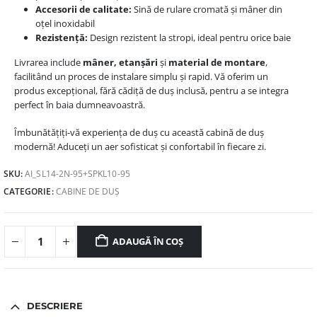
Accesorii de calitate:
Sină de rulare cromată și mâner din
oțel inoxidabil
Rezistență:
Design rezistent la stropi, ideal pentru orice baie
Livrarea include
mâner, etanșări
și
material de montare
,
facilitând un proces de instalare simplu și rapid. Vă oferim un
produs excepțional, fără cădiță de duș inclusă, pentru a se integra
perfect în baia dumneavoastră.
Îmbunătățiți-vă experiența de duș cu această cabină de duș
modernă! Aduceți un aer sofisticat și confortabil în fiecare zi.
SKU:
AI_SL14-2N-95+SPKL10-95
CATEGORIE:
CABINE DE DUȘ
ADAUGĂ ÎN COȘ
DESCRIERE