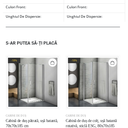
Culori Front:
Culori Front:
Unghiul De Dispersie:
Unghiul De Dispersie:
S-AR PUTEA SĂ-ȚI PLACĂ
-18%
-18%
CABINE DE DUȘ
CABINE DE DUȘ
C
Cabină de duș pătrată, ușă batantă,
Cabină de duș de colț, ușă batantă
C
70x70x185 cm
rotativă, sticlă ESG, 80x70x185
s