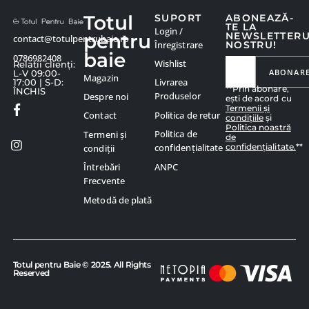
Totul
SUPORT
ABONEAZĂ-
TE LA
Login /
pentru
NEWSLETTER
contact@totulpentrubaie.ro
Înregistrare
NOSTRU!
baie
0786982408
Wishlist
Relatii clienți:
ABONAR
L-V 09:00-
Magazin
Livrarea
17:00 | S-D:
**Prin abonare,
ÎNCHIS
Produselor
Despre noi
ești de acord cu
Termenii și
Politica de retur
Contact
condițiile
și
Politica noastră
Politica de
Termeni și
de
confidențialitate.
**
confidențialitate
condiții
ANPC
Întrebări
Frecvente
Metodă de plată
Totul pentru Baie © 2025. All Rights
Reserved