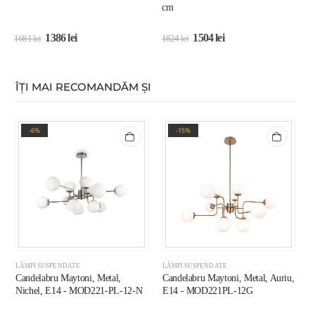
cm
1386
lei
1504
lei
1681
lei
1824
lei
1
ÎȚI MAI RECOMANDĂM ȘI
-6%
-15%
LĂMPI SUSPENDATE
LĂMPI SUSPENDATE
L
Candelabru Maytoni, Metal,
Candelabru Maytoni, Metal, Auriu,
L
Nichel, E14 - MOD221-PL-12-N
E14 - MOD221PL-12G
N