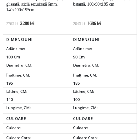
glisantă, sticlă securizată 6mm,
batantă, 100x90x185 cm
140x100x195cm
2280
lei
1686
lei
2765
lei
2045
lei
DIMENSIUNI
DIMENSIUNI
Adâncime:
Adâncime:
100 Cm
90 Cm
Diametru, CM:
Diametru, CM:
Înălțime, CM:
Înălțime, CM:
195
185
Lățime, CM:
Lățime, CM:
140
100
Lungime, CM:
Lungime, CM:
CULOARE
CULOARE
Culoare:
Culoare:
Culoare Corp:
Culoare Corp: