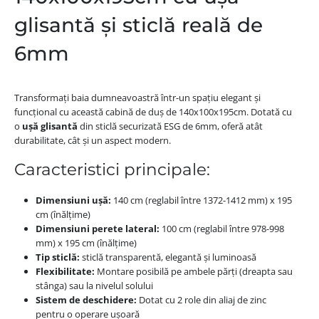
glisantă și sticlă reală de
6mm
Transformați baia dumneavoastră într-un spațiu elegant și
funcțional cu această cabină de duș de 140x100x195cm. Dotată cu
o
ușă glisantă
din sticlă securizată ESG de 6mm, oferă atât
durabilitate, cât și un aspect modern.
Caracteristici principale:
Dimensiuni ușă:
140 cm (reglabil între 1372-1412 mm) x 195
cm (înălțime)
Dimensiuni perete lateral:
100 cm (reglabil între 978-998
mm) x 195 cm (înălțime)
Tip sticlă:
sticlă transparentă, elegantă și luminoasă
Flexibilitate:
Montare posibilă pe ambele părți (dreapta sau
stânga) sau la nivelul solului
Sistem de deschidere:
Dotat cu 2 role din aliaj de zinc
pentru o operare ușoară