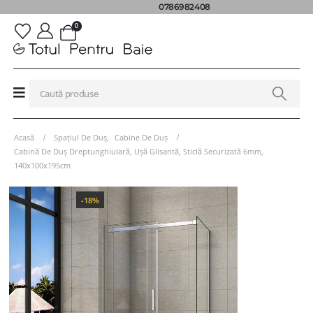
0786982408
0
Acasă
Spațiul De Duș
,
Cabine De Duș
Cabină De Duș Dreptunghiulară, Ușă Glisantă, Sticlă Securizată 6mm,
140x100x195cm
-18%