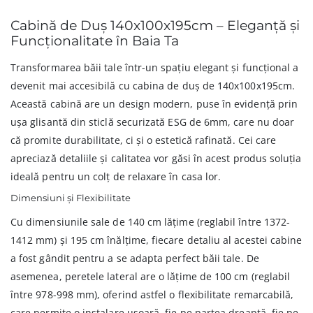
Cabină de Duș 140x100x195cm – Eleganță și
Funcționalitate în Baia Ta
Transformarea băii tale într-un spațiu elegant și funcțional a
devenit mai accesibilă cu cabina de duș de 140x100x195cm.
Această cabină are un design modern, puse în evidență prin
ușa glisantă din sticlă securizată ESG de 6mm, care nu doar
că promite durabilitate, ci și o estetică rafinată. Cei care
apreciază detaliile și calitatea vor găsi în acest produs soluția
ideală pentru un colț de relaxare în casa lor.
Dimensiuni și Flexibilitate
Cu dimensiunile sale de 140 cm lățime (reglabil între 1372-
1412 mm) și 195 cm înălțime, fiecare detaliu al acestei cabine
a fost gândit pentru a se adapta perfect băii tale. De
asemenea, peretele lateral are o lățime de 100 cm (reglabil
între 978-998 mm), oferind astfel o flexibilitate remarcabilă,
care permite o instalare ușoară, fie pe partea dreaptă, fie pe