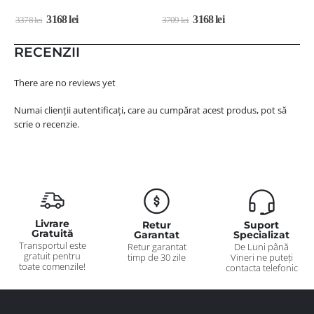
3168
lei
3168
lei
3378
lei
3709
lei
2
RECENZII
There are no reviews yet
Numai clienții autentificați, care au cumpărat acest produs, pot să
scrie o recenzie.
Livrare
Retur
Suport
Gratuită
Garantat
Specializat
Transportul este
Retur garantat
De Luni până
gratuit pentru
timp de 30 zile
Vineri ne puteți
toate comenzile!
contacta telefonic