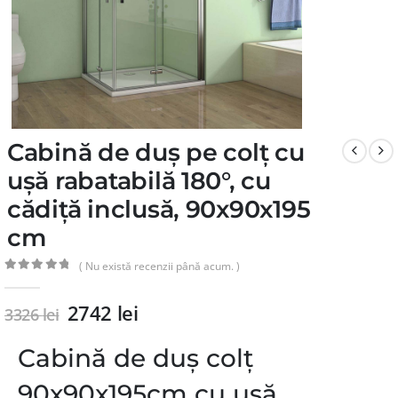
Cabină de duș pe colț cu
ușă rabatabilă 180°, cu
cădiță inclusă, 90x90x195
cm
( Nu există recenzii până acum. )
0
din 5
2742
lei
3326
lei
Cabină de duș colț
90x90x195cm cu ușă