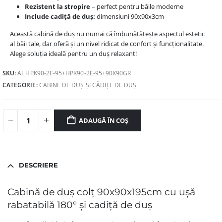
Rezistent la stropire
– perfect pentru băile moderne
Include cadiță de duș:
dimensiuni 90x90x3cm
Această cabină de duș nu numai că îmbunătățește aspectul estetic
al băii tale, dar oferă și un nivel ridicat de confort și funcționalitate.
Alege soluția ideală pentru un duș relaxant!
SKU:
AI_HPK90-2E-95+HPK90-2E-95+90X90GR
CATEGORIE:
CABINE DE DUȘ ȘI CĂDIȚE DE DUȘ
ADAUGĂ ÎN COȘ
DESCRIERE
Cabină de duș colț 90x90x195cm cu ușă
rabatabilă 180° și cadiță de duș