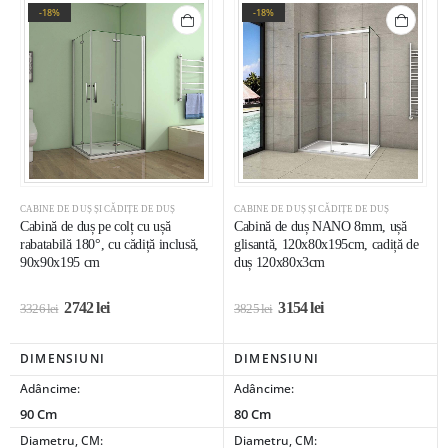
-18%
-18%
CABINE DE DUȘ ȘI CĂDIȚE DE DUȘ
CABINE DE DUȘ ȘI CĂDIȚE DE DUȘ
Cabină de duș pe colț cu ușă
Cabină de duș NANO 8mm, ușă
rabatabilă 180°, cu cădiță inclusă,
glisantă, 120x80x195cm, cadiță de
90x90x195 cm
duș 120x80x3cm
2742
lei
3154
lei
3326
lei
3825
lei
DIMENSIUNI
DIMENSIUNI
Adâncime:
Adâncime:
90 Cm
80 Cm
Diametru, CM:
Diametru, CM: