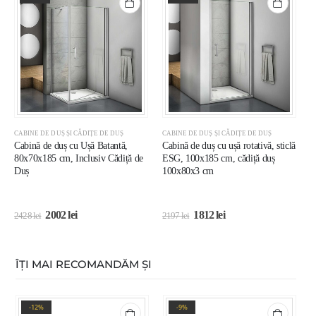
CABINE DE DUȘ ȘI CĂDIȚE DE DUȘ
CABINE DE DUȘ ȘI CĂDIȚE DE DUȘ
C
Cabină de duș cu Ușă Batantă,
Cabină de duș cu ușă rotativă, sticlă
C
80x70x185 cm, Inclusiv Cădiță de
ESG, 100x185 cm, cădiță duș
g
Duș
100x80x3 cm
i
2002
lei
1812
lei
2428
lei
2197
lei
2
ÎȚI MAI RECOMANDĂM ȘI
-12%
-9%