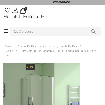
0786982408
0
Acasă
Spațiul De Duș
,
Cabine De Duș Și Cădițe De Duș
Cabină De Duș Pe Colț Cu Ușă Rabatabilă 180°, Cu Cădiță Inclusă, 90x90x195
Cm
-18%