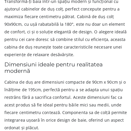
Transformă-ți baia într-un spațiu modern și funcțional cu
ajutorul cabinelor de duș colț, perfect concepute pentru a
maximiza fiecare centimetru pătrat. Cabină de duș colț
90x90cm, cu ușă rabatabilă la 180°, este nu doar un element
de confort, ci și o soluție elegantă de design. O alegere ideală
pentru cei care doresc să combine stilul cu eficiența, aceasta
cabina de duș reunește toate caracteristicile necesare unei
experiențe de relaxare desăvârșite.
Dimensiuni ideale pentru realitatea
modernă
Cabina de duș are dimensiuni compacte de 90cm x 90cm și o
înălțime de 195cm, perfectă pentru a se adapta unui spațiu
restrâns fără a sacrifica confortul. Aceste dimensiuni fac ca
acest produs să fie ideal pentru băile mici sau medii, unde
fiecare centimetru contează. Componenta sa de colță permite
integrarea ușoară în orice design de baie, oferind un aspect
ordonat și plăcut.