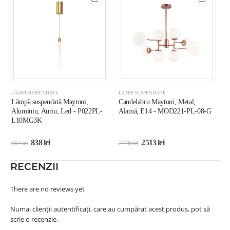
LĂMPI SUSPENDATE
LĂMPI SUSPENDATE
L
Lămpă suspendată Maytoni,
Candelabru Maytoni, Metal,
L
Aluminiu, Auriu, Led - P022PL-
Alamă, E14 - MOD221-PL-08-G
A
L10MG3K
M
838
lei
2513
lei
952
lei
2776
lei
4
RECENZII
There are no reviews yet
Numai clienții autentificați, care au cumpărat acest produs, pot să
scrie o recenzie.