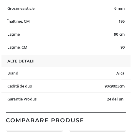
Grosimea sticlei
6 mm
Înălțime, CM
195
Lățime
90 cm
Lățime, CM
90
ALTE DETALII
Brand
Aica
Cadiță de duș
90x90x3cm
Garanție Produs
24 de luni
COMPARARE PRODUSE