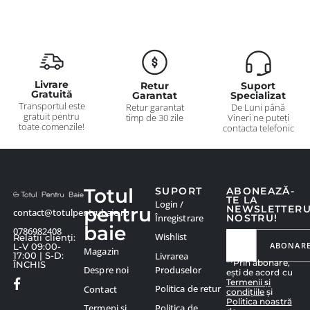
Livrare
Retur
Suport
Gratuită
Garantat
Specializat
Transportul este
Retur garantat
De Luni până
gratuit pentru
timp de 30 zile
Vineri ne puteți
toate comenzile!
contacta telefonic
Totul
SUPORT
ABONEAZĂ-
TE LA
Login /
pentru
NEWSLETTER
contact@totulpentrubaie.ro
Înregistrare
NOSTRU!
baie
0786982408
Wishlist
Relatii clienți:
ABONAR
L-V 09:00-
Magazin
Livrarea
17:00 | S-D:
**Prin abonare,
ÎNCHIS
Produselor
Despre noi
ești de acord cu
Termenii și
Politica de retur
Contact
condițiile
și
Politica noastră
Politica de
Termeni și