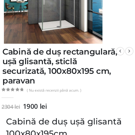
Cabină de duș rectangulară,
ușă glisantă, sticlă
securizată, 100x80x195 cm,
paravan
( Nu există recenzii până acum. )
0
din 5
1900
lei
2304
lei
Cabină de duș ușă glisantă
100x80x195cm