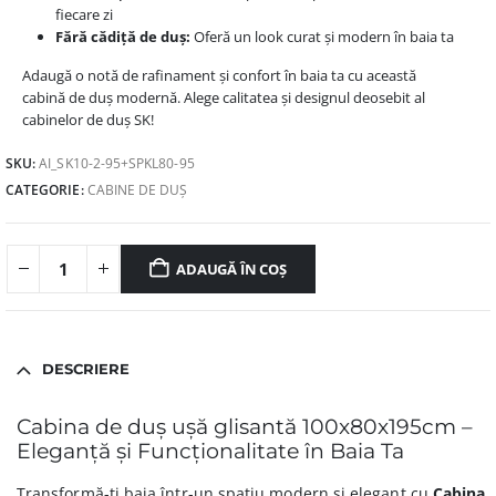
fiecare zi
Fără cădiță de duș:
Oferă un look curat și modern în baia ta
Adaugă o notă de rafinament și confort în baia ta cu această
cabină de duș modernă. Alege calitatea și designul deosebit al
cabinelor de duș SK!
SKU:
AI_SK10-2-95+SPKL80-95
CATEGORIE:
CABINE DE DUȘ
ADAUGĂ ÎN COȘ
DESCRIERE
Cabina de duș ușă glisantă 100x80x195cm –
Eleganță și Funcționalitate în Baia Ta
Transformă-ți baia într-un spațiu modern și elegant cu
Cabina