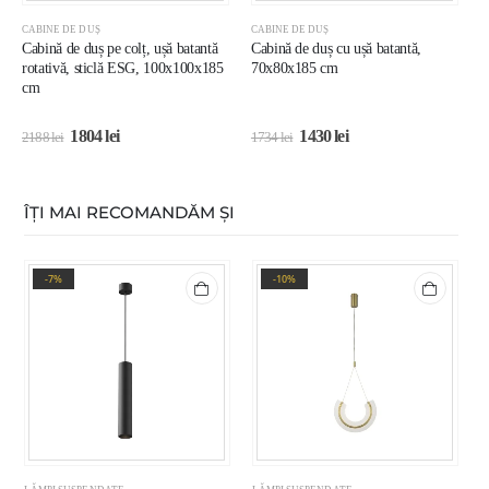
CABINE DE DUȘ
CABINE DE DUȘ
C
Cabină de duș pe colț, ușă batantă
Cabină de duș cu ușă batantă,
C
rotativă, sticlă ESG, 100x100x185
70x80x185 cm
p
cm
1
1804
lei
1430
lei
2188
lei
1734
lei
1
ÎȚI MAI RECOMANDĂM ȘI
-7%
-10%