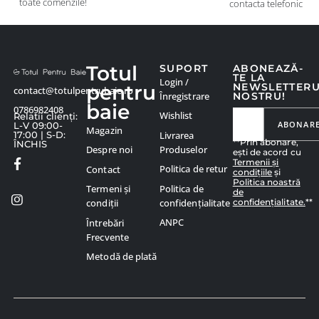
toate comenzile!
contacta telefonic
Totul
SUPORT
ABONEAZĂ-
TE LA
Login /
pentru
NEWSLETTER
contact@totulpentrubaie.ro
Înregistrare
NOSTRU!
baie
0786982408
Wishlist
Relatii clienți:
ABONAR
L-V 09:00-
Magazin
Livrarea
17:00 | S-D:
**Prin abonare,
ÎNCHIS
Produselor
Despre noi
ești de acord cu
Termenii și
Politica de retur
Contact
condițiile
și
Politica noastră
Politica de
Termeni și
de
confidențialitate.
**
confidențialitate
condiții
ANPC
Întrebări
Frecvente
Metodă de plată