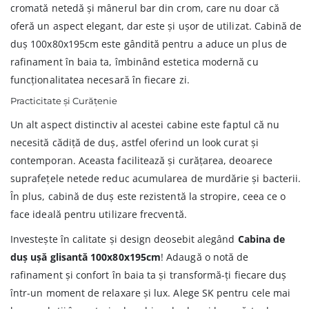
cromată netedă și mânerul bar din crom, care nu doar că
oferă un aspect elegant, dar este și ușor de utilizat. Cabină de
duș 100x80x195cm este gândită pentru a aduce un plus de
rafinament în baia ta, îmbinând estetica modernă cu
funcționalitatea necesară în fiecare zi.
Practicitate și Curățenie
Un alt aspect distinctiv al acestei cabine este faptul că nu
necesită cădiță de duș, astfel oferind un look curat și
contemporan. Aceasta facilitează și curățarea, deoarece
suprafețele netede reduc acumularea de murdărie și bacterii.
În plus, cabină de duș este rezistentă la stropire, ceea ce o
face ideală pentru utilizare frecventă.
Investește în calitate și design deosebit alegând
Cabina de
duș ușă glisantă 100x80x195cm
! Adaugă o notă de
rafinament și confort în baia ta și transformă-ți fiecare duș
într-un moment de relaxare și lux. Alege SK pentru cele mai