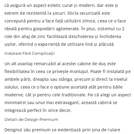
că asigură un aspect estetic curat și modern, dar este și
extrem de rezistentă la șocuri. Sticla securizată este
concepută pentru a face față utilizării zilnice, ceea ce o face
ideală pentru gospodării aglomerate. În plus, sistemul cu 2
role din aliaj de zinc facilitează deschiderea și închiderea
ușilor, oferind o experiență de utilizare lină și plăcută.
Instalare Fără Complicații
Un alt avantaj remarcabil al acestei cabine de duș este
flexibilitatea în ceea ce privește montajul. Poate fi instalată pe
ambele părți, dreapta sau stânga, precum și direct la nivelul
solului, ceea ce o face o opțiune asortată atât pentru băile
moderne, cât și pentru cele tradiționale. Fie că alegi un aspect
minimalist sau unul mai extravagant, această cabină se
integrează perfect în orice decor.
Detalii de Design Premium
Designul său premium se evidențiază prin șina de rulare