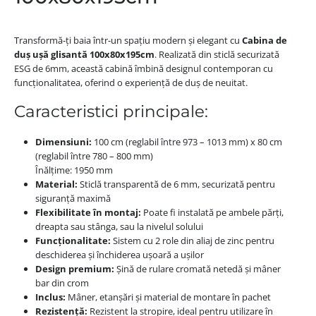
Transformă-ți baia într-un spațiu modern și elegant cu
Cabina de
duș ușă glisantă 100x80x195cm
. Realizată din sticlă securizată
ESG de 6mm, această cabină îmbină designul contemporan cu
funcționalitatea, oferind o experiență de duș de neuitat.
Caracteristici principale:
Dimensiuni:
100 cm (reglabil între 973 – 1013 mm) x 80 cm
(reglabil între 780 – 800 mm)
Înălțime: 1950 mm
Material:
Sticlă transparentă de 6 mm, securizată pentru
siguranță maximă
Flexibilitate în montaj:
Poate fi instalată pe ambele părți,
dreapta sau stânga, sau la nivelul solului
Funcționalitate:
Sistem cu 2 role din aliaj de zinc pentru
deschiderea și închiderea ușoară a ușilor
Design premium:
Șină de rulare cromată netedă și mâner
bar din crom
Inclus:
Mâner, etanșări și material de montare în pachet
Rezistență:
Rezistent la stropire, ideal pentru utilizare în