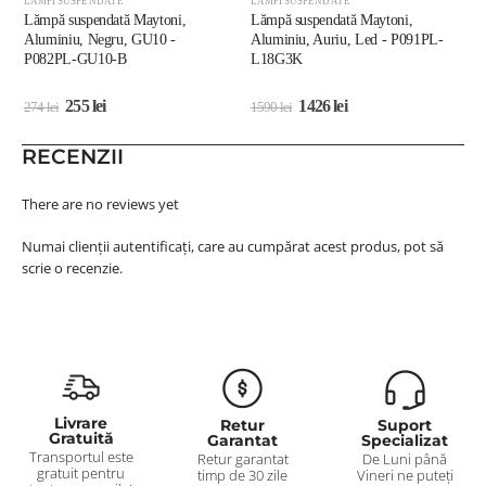
LĂMPI SUSPENDATE
LĂMPI SUSPENDATE
L
Lămpă suspendată Maytoni,
Lămpă suspendată Maytoni,
L
Aluminiu, Negru, GU10 -
Aluminiu, Auriu, Led - P091PL-
A
P082PL-GU10-B
L18G3K
255
lei
1426
lei
274
lei
1590
lei
1
RECENZII
There are no reviews yet
Numai clienții autentificați, care au cumpărat acest produs, pot să
scrie o recenzie.
Livrare
Retur
Suport
Gratuită
Garantat
Specializat
Transportul este
Retur garantat
De Luni până
gratuit pentru
timp de 30 zile
Vineri ne puteți