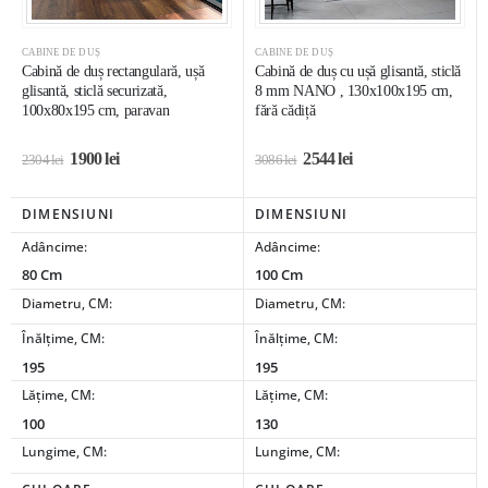
CABINE DE DUȘ
CABINE DE DUȘ
Cabină de duș rectangulară, ușă
Cabină de duș cu ușă glisantă, sticlă
glisantă, sticlă securizată,
8 mm NANO , 130x100x195 cm,
100x80x195 cm, paravan
fără cădiță
1900
lei
2544
lei
2304
lei
3086
lei
DIMENSIUNI
DIMENSIUNI
Adâncime:
Adâncime:
80 Cm
100 Cm
Diametru, CM:
Diametru, CM:
Înălțime, CM:
Înălțime, CM:
195
195
Lățime, CM:
Lățime, CM:
100
130
Lungime, CM:
Lungime, CM: