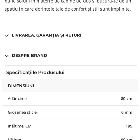
bune soluții în materie de cabine de duș și bucură-te de un
spațiu în care dorințele tale de confort și stil sunt împlinite.
LIVRAREA, GARANȚIA ȘI RETURI
DESPRE BRAND
Specificațiile Produsului
DIMENSIUNI
Adâncime
80 cm
Grosimea sticlei
6 mm
Înălțime, CM
195
Lățime
100 cm