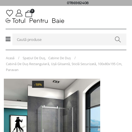
0786982408
0
Acasă
Spațiul De Duș
,
Cabine De Duș
Cabină De Duș Rectangulară, Ușă Glisantă, Sticlă Securizată, 100x80x195 Cm,
Paravan
-18%