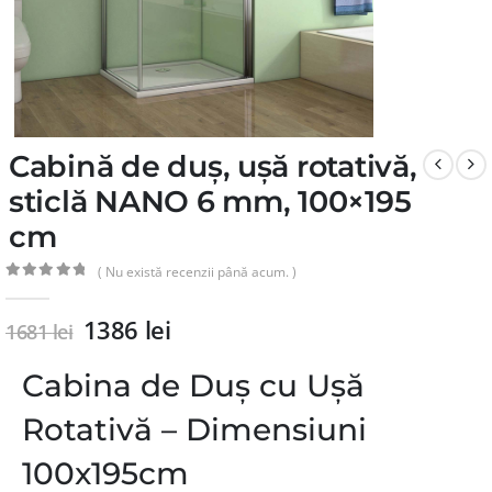
Cabină de duș, ușă rotativă,
sticlă NANO 6 mm, 100×195
cm
( Nu există recenzii până acum. )
0
din 5
1386
lei
1681
lei
Cabina de Duș cu Ușă
Rotativă – Dimensiuni
100x195cm