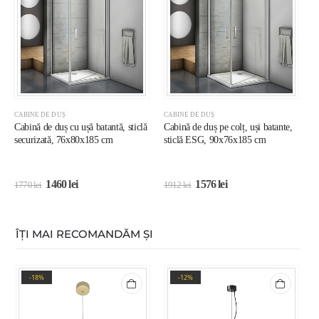
CABINE DE DUȘ
CABINE DE DUȘ
C
Cabină de duș cu ușă batantă, sticlă
Cabină de duș pe colț, uși batante,
C
securizată, 76x80x185 cm
sticlă ESG, 90x76x185 cm
s
1460
lei
1576
lei
1770
lei
1912
lei
1
ÎȚI MAI RECOMANDĂM ȘI
-18%
-12%