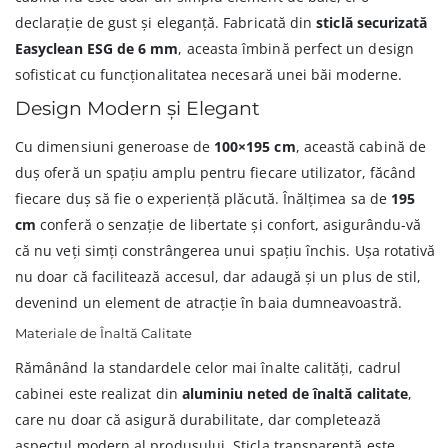
declarație de gust și eleganță. Fabricată din
sticlă securizată
Easyclean ESG de 6 mm
, aceasta îmbină perfect un design
sofisticat cu funcționalitatea necesară unei băi moderne.
Design Modern și Elegant
Cu dimensiuni generoase de
100×195 cm
, această cabină de
duș oferă un spațiu amplu pentru fiecare utilizator, făcând
fiecare duș să fie o experiență plăcută. Înălțimea sa de
195
cm
conferă o senzație de libertate și confort, asigurându-vă
că nu veți simți constrângerea unui spațiu închis. Ușa rotativă
nu doar că facilitează accesul, dar adaugă și un plus de stil,
devenind un element de atracție în baia dumneavoastră.
Materiale de Înaltă Calitate
Rămânând la standardele celor mai înalte calități, cadrul
cabinei este realizat din
aluminiu neted de înaltă calitate
,
care nu doar că asigură durabilitate, dar completează
aspectul modern al produsului. Sticla transparentă este