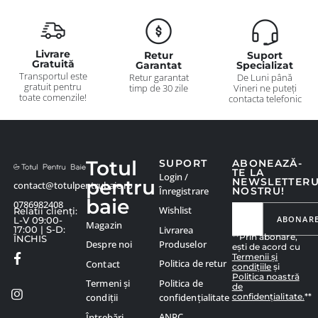
Livrare
Retur
Suport
Gratuită
Garantat
Specializat
Transportul este
Retur garantat
De Luni până
gratuit pentru
timp de 30 zile
Vineri ne puteți
toate comenzile!
contacta telefonic
Totul
SUPORT
ABONEAZĂ-
TE LA
Login /
pentru
NEWSLETTER
contact@totulpentrubaie.ro
Înregistrare
NOSTRU!
baie
0786982408
Wishlist
Relatii clienți:
ABONAR
L-V 09:00-
Magazin
Livrarea
17:00 | S-D:
**Prin abonare,
ÎNCHIS
Produselor
Despre noi
ești de acord cu
Termenii și
Politica de retur
Contact
condițiile
și
Politica noastră
Politica de
Termeni și
de
confidențialitate.
**
confidențialitate
condiții
ANPC
Întrebări