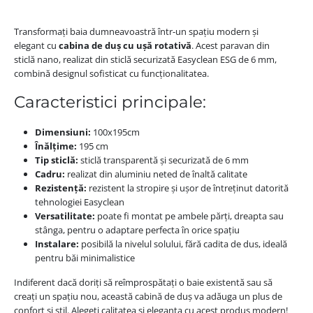
Transformați baia dumneavoastră într-un spațiu modern și
elegant cu
cabina de duș cu ușă rotativă
. Acest paravan din
sticlă nano, realizat din sticlă securizată Easyclean ESG de 6 mm,
combină designul sofisticat cu funcționalitatea.
Caracteristici principale:
Dimensiuni:
100x195cm
Înălțime:
195 cm
Tip sticlă:
sticlă transparentă și securizată de 6 mm
Cadru:
realizat din aluminiu neted de înaltă calitate
Rezistență:
rezistent la stropire și ușor de întreținut datorită
tehnologiei Easyclean
Versatilitate:
poate fi montat pe ambele părți, dreapta sau
stânga, pentru o adaptare perfecta în orice spațiu
Instalare:
posibilă la nivelul solului, fără cadita de dus, ideală
pentru băi minimalistice
Indiferent dacă doriți să reîmprospătați o baie existentă sau să
creați un spațiu nou, această cabină de duș va adăuga un plus de
confort și stil. Alegeți calitatea și eleganța cu acest produs modern!