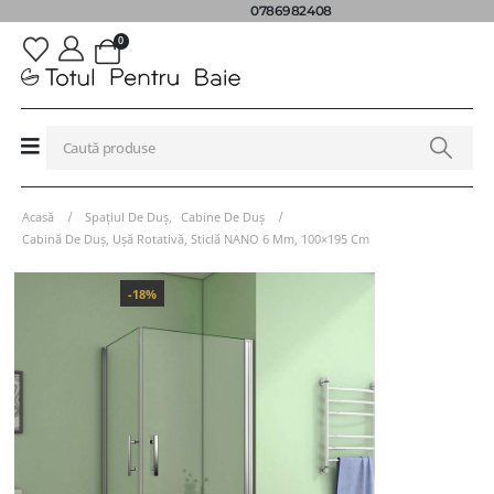
0786982408
0
Acasă
Spațiul De Duș
,
Cabine De Duș
Cabină De Duș, Ușă Rotativă, Sticlă NANO 6 Mm, 100×195 Cm
-18%