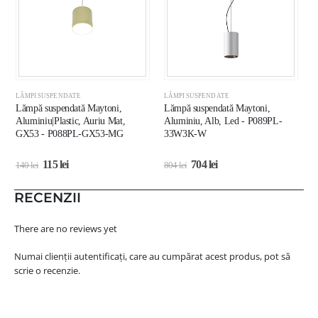
LĂMPI SUSPENDATE
LĂMPI SUSPENDATE
L
Lămpă suspendată Maytoni,
Lămpă suspendată Maytoni,
L
Aluminiu|Plastic, Auriu Mat,
Aluminiu, Alb, Led - P089PL-
A
GX53 - P088PL-GX53-MG
33W3K-W
115
lei
704
lei
140
lei
804
lei
2
RECENZII
There are no reviews yet
Numai clienții autentificați, care au cumpărat acest produs, pot să
scrie o recenzie.