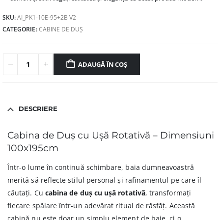
SKU:
AI_PK1-10E-95+2B V2
CATEGORIE:
CABINE DE DUȘ
ADAUGĂ ÎN COȘ
DESCRIERE
Cabina de Duș cu Ușă Rotativă – Dimensiuni
100x195cm
Într-o lume în continuă schimbare, baia dumneavoastră
merită să reflecte stilul personal și rafinamentul pe care îl
căutați. Cu
cabina de duș cu ușă rotativă
, transformați
fiecare spălare într-un adevărat ritual de răsfăț. Această
cabină nu este doar un simplu element de baie, ci o