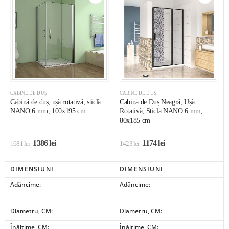
CABINE DE DUȘ
CABINE DE DUȘ
Cabină de duș, ușă rotativă, sticlă
Cabină de Duș Neagră, Ușă
NANO 6 mm, 100x195 cm
Rotativă, Sticlă NANO 6 mm,
80x185 cm
1386
lei
1174
lei
1681
lei
1423
lei
DIMENSIUNI
DIMENSIUNI
Adâncime:
Adâncime:
Diametru, CM:
Diametru, CM:
Înălțime, CM:
Înălțime, CM: