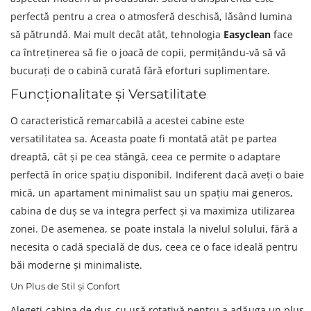
perfectă pentru a crea o atmosferă deschisă, lăsând lumina
să pătrundă. Mai mult decât atât, tehnologia
Easyclean
face
ca întreținerea să fie o joacă de copii, permițându-vă să vă
bucurați de o cabină curată fără eforturi suplimentare.
Funcționalitate și Versatilitate
O caracteristică remarcabilă a acestei cabine este
versatilitatea sa. Aceasta poate fi montată atât pe partea
dreaptă, cât și pe cea stângă, ceea ce permite o adaptare
perfectă în orice spațiu disponibil. Indiferent dacă aveți o baie
mică, un apartament minimalist sau un spațiu mai generos,
cabina de duș se va integra perfect și va maximiza utilizarea
zonei. De asemenea, se poate instala la nivelul solului, fără a
necesita o cadă specială de dus, ceea ce o face ideală pentru
băi moderne și minimaliste.
Un Plus de Stil și Confort
Alegeți cabina de duș cu ușă rotativă pentru a adăuga un plus