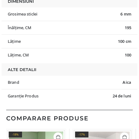
DIMENSIUNI
Grosimea sticlei
6 mm
Înălțime, CM
195
Lățime
100 cm
Lățime, CM
100
ALTE DETALII
Brand
Aica
Garanție Produs
24 de luni
COMPARARE PRODUSE
-18%
-17%