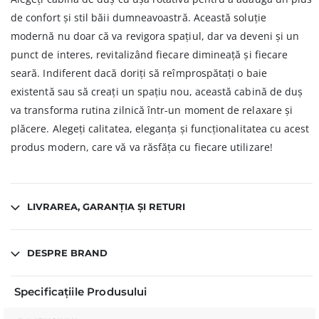
de confort și stil băii dumneavoastră. Această soluție
modernă nu doar că va revigora spațiul, dar va deveni și un
punct de interes, revitalizând fiecare dimineață și fiecare
seară. Indiferent dacă doriți să reîmprospătați o baie
existentă sau să creați un spațiu nou, această cabină de duș
va transforma rutina zilnică într-un moment de relaxare și
plăcere. Alegeți calitatea, eleganța și funcționalitatea cu acest
produs modern, care vă va răsfăța cu fiecare utilizare!
LIVRAREA, GARANȚIA ȘI RETURI
DESPRE BRAND
Specificațiile Produsului