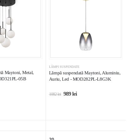
LĂMPI SUSPENDATE
ă Maytoni, Metal,
Lămpă suspendată Maytoni, Aluminiu,
MOD321PL-05B
Auriu, Led - MOD282PL-L8G3K
989
lei
1082
lei
20