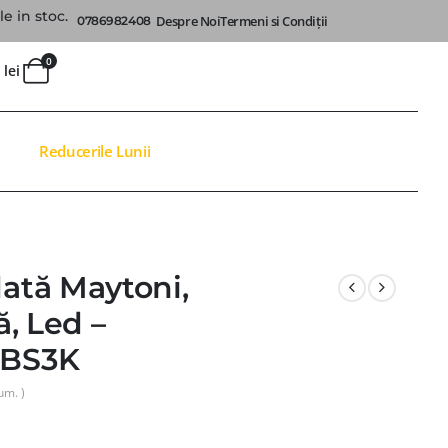
e in stoc.
Despre Noi
Termeni si Condiții
0786982408
0
0
lei
Reducerile Lunii
ată Maytoni,
, Led –
BS3K
um. )