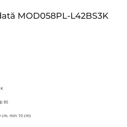
dată MOD058PL-L42BS3K
 K
):
85
 cm, min 10 cm)