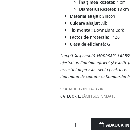
Înălțimea Rozetei:
4 cm
Diametrul Rozetei:
18 cm
Material abajur:
Silicon
Culoare abajur:
Alb
Tip montaj:
DownLight Bară
Factor de Protecție:
IP 20
Clasa de eficiență:
G
Lampă Suspendată MOD058PL-L42BS3K 
oferind un iluminat eficient și estetic 
această lampă este ideală pentru cei 
iluminatul de calitate cu Standardul 
SKU:
MOD058PL-L42BS3K
CATEGORIE:
LĂMPI SUSPENDATE
ADAUGĂ ÎN