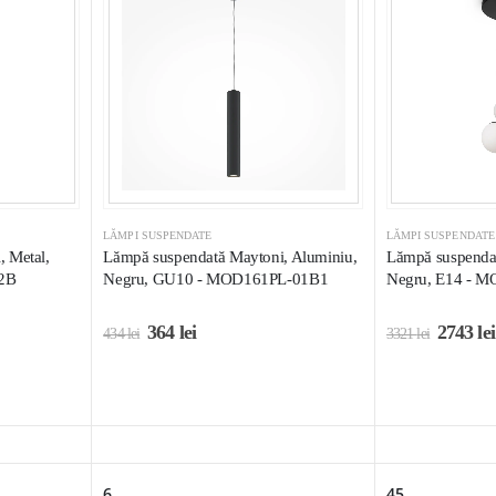
LĂMPI SUSPENDATE
LĂMPI SUSPENDATE
 Metal,
Lămpă suspendată Maytoni, Aluminiu,
Lămpă suspendat
2B
Negru, GU10 - MOD161PL-01B1
Negru, E14 - 
364
lei
2743
lei
434
lei
3321
lei
6
45