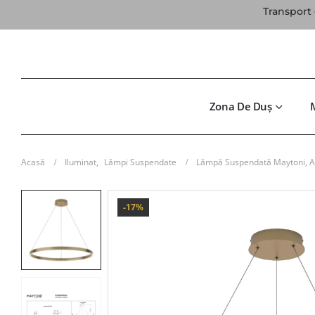
Transport 
Zona De Duș
Acasă
Iluminat
,
Lămpi Suspendate
Lămpă Suspendată Maytoni, A
-17%