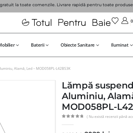
gratuit la toate comenzile. Livrare rapidă pentru toate produsel
Mobilier
Baterii
Obiecte Sanitare
Iluminat
luminiu, Alamă, Led – MOD058PL-L42BS3K
Lămpă suspend
Aluminiu, Alamă
MOD058PL-L42
( Nu există recenzii până ac
0
din 5