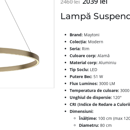
2039
lei
2460
lei
Lampă Suspen
Brand:
Maytoni
Colecția:
Modern
Seria:
Rim
Culoare corp:
Alamă
Material corp:
Aluminiu
Tip Soclu:
LED
Putere Bec:
51 W
Flux Luminos:
3000 LM
Temperatura de culoare:
3000
Unghiul de dispersie:
120°
CRI (Indice de Redare a Culorii
Dimensiuni:
Înălțime:
100 cm (max 120
Diametru:
80 cm