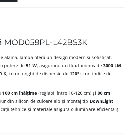
ă MOD058PL-L42BS3K
de alamă, lampa oferă un design modern și sofisticat.
 o putere de
51 W
, asigurând un flux luminos de
3000 LM
0 K
, cu un unghi de dispersie de
120°
și un indice de
e
100 cm înălțime
(reglabil între 10-120 cm) și
80 cm
jur din silicon de culoare alb și montaj tip
DownLight
cații tehnice și materiale asigură o iluminare eficientă și