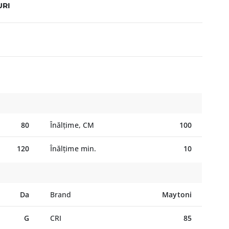
URI
80
Înălțime, CM
100
120
Înălțime min.
10
Da
Brand
Maytoni
G
CRI
85