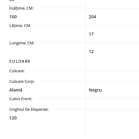
Înălțime, CM:
100
204
Lățime, CM:
17
Lungime, CM:
12
CULOARE
Culoare:
Culoare Corp:
Alamă
Negru
Culori Front:
Unghiul De Dispersie:
120