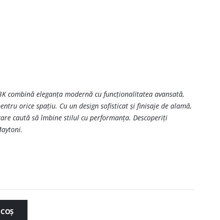
combină eleganța modernă cu funcționalitatea avansată,
pentru orice spațiu. Cu un design sofisticat și finisaje de alamă,
care caută să îmbine stilul cu performanța. Descoperiți
Maytoni.
 COȘ