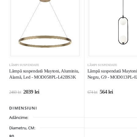
LĂMPI SUSPENDATE
LĂMPI SUSPENDATE
Lămpă suspendată Maytoni, Aluminiu,
Lămpă suspendată Maytoni,
Alamă, Led - MOD058PL-L42BS3K
Negru, G9 - MOD013PL-0
2039
lei
564
lei
2460
lei
674
lei
DIMENSIUNI
Adâncime:
Diametru, CM:
80