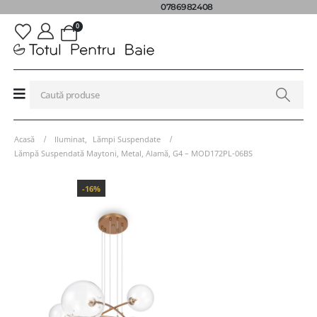
0786982408
0
Acasă
Iluminat
,
Lămpi Suspendate
Lămpă Suspendată Maytoni, Metal, Alamă, G4 – MOD172PL-06BS
-16%