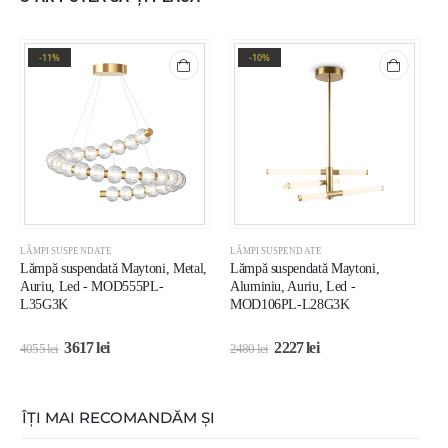
-11%
-10%
LĂMPI SUSPENDATE
LĂMPI SUSPENDATE
L
Lămpă suspendată Maytoni, Metal,
Lămpă suspendată Maytoni,
C
Auriu, Led - MOD555PL-
Aluminiu, Auriu, Led -
M
L35G3K
MOD106PL-L28G3K
3617
lei
2227
lei
4055
lei
2480
lei
1
ÎȚI MAI RECOMANDĂM ȘI