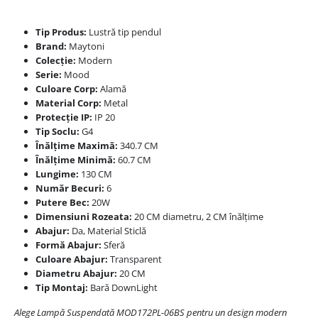
Tip Produs:
Lustră tip pendul
Brand:
Maytoni
Colecție:
Modern
Serie:
Mood
Culoare Corp:
Alamă
Material Corp:
Metal
Protecție IP:
IP 20
Tip Soclu:
G4
Înălțime Maximă:
340.7 CM
Înălțime Minimă:
60.7 CM
Lungime:
130 CM
Număr Becuri:
6
Putere Bec:
20W
Dimensiuni Rozeata:
20 CM diametru, 2 CM înălțime
Abajur:
Da, Material Sticlă
Formă Abajur:
Sferă
Culoare Abajur:
Transparent
Diametru Abajur:
20 CM
Tip Montaj:
Bară DownLight
Alege Lampă Suspendată MOD172PL-06BS pentru un design modern