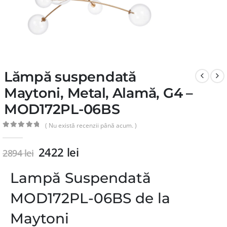
Lămpă suspendată
Maytoni, Metal, Alamă, G4 –
MOD172PL-06BS
( Nu există recenzii până acum. )
0
din 5
2422
lei
2894
lei
Lampă Suspendată
MOD172PL-06BS de la
Maytoni