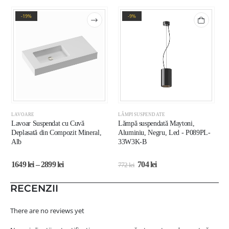
-19%
-9%
LAVOARE
LĂMPI SUSPENDATE
L
Lavoar Suspendat cu Cuvă
Lămpă suspendată Maytoni,
C
Deplasată din Compozit Mineral,
Aluminiu, Negru, Led - P089PL-
E
Alb
33W3K-B
1649
lei
–
2899
lei
704
lei
772
lei
1
RECENZII
There are no reviews yet