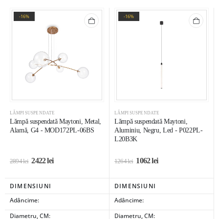
-16%
-16%
LĂMPI SUSPENDATE
LĂMPI SUSPENDATE
Lămpă suspendată Maytoni, Metal,
Lămpă suspendată Maytoni,
Alamă, G4 - MOD172PL-06BS
Aluminiu, Negru, Led - P022PL-
L20B3K
2422
lei
1062
lei
2894
lei
1264
lei
DIMENSIUNI
DIMENSIUNI
Adâncime:
Adâncime:
Diametru, CM:
Diametru, CM: