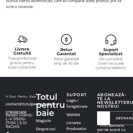
Numai clienții autentificați, care au cumpărat acest produs, pot să
scrie o recenzie.
Livrare
Retur
Suport
Gratuită
Garantat
Specializat
Transportul este
Retur garantat
De Luni până
gratuit pentru
timp de 30 zile
Vineri ne puteți
toate comenzile!
contacta telefonic
Totul
SUPORT
ABONEAZĂ-
TE LA
Login /
pentru
NEWSLETTER
contact@totulpentrubaie.ro
Înregistrare
NOSTRU!
baie
0786982408
Wishlist
Relatii clienți:
ABONAR
L-V 09:00-
Magazin
Livrarea
17:00 | S-D:
**Prin abonare,
ÎNCHIS
Produselor
Despre noi
ești de acord cu