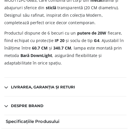
MOD172PL-06BS, care combină un corp din
metal
alamă și
abajururi sferice din
sticlă
transparentă (20 CM diametru).
Designul său rafinat, inspirat din colecția Modern,
completează perfect orice decor contemporan.
Productul dispune de 6 becuri cu un
putere de 20W
fiecare,
fiind echipat cu protecție
IP 20
și soclu de tip
G4
. Ajustabil în
înălțime între
60.7 CM
și
340.7 CM
, lampa este montată prin
metoda
Bară DownLight
, asigurând flexibilitate și
adaptabilitate în orice spațiu.
LIVRAREA, GARANȚIA ȘI RETURI
DESPRE BRAND
Specificațiile Produsului