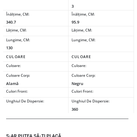
3
Înălțime, CM:
Înălțime, CM:
340.7
95.9
Lățime, CM:
Lățime, CM:
Lungime, CM:
Lungime, CM:
130
CULOARE
CULOARE
Culoare:
Culoare:
Culoare Corp:
Culoare Corp:
Alamă
Negru
Culori Front:
Culori Front:
Unghiul De Dispersie:
Unghiul De Dispersie:
360
S-AR PUTEA SĂ-ȚI PLACĂ