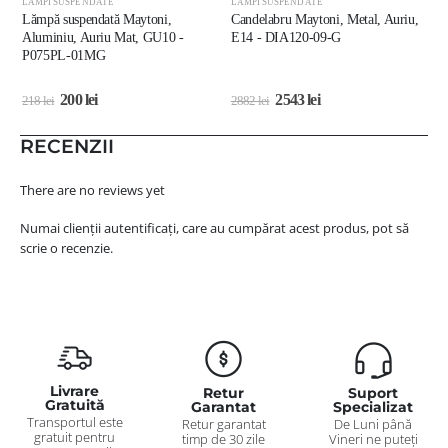
LĂMPI SUSPENDATE
LĂMPI SUSPENDATE
L
Lămpă suspendată Maytoni,
Candelabru Maytoni, Metal, Auriu,
L
Aluminiu, Auriu Mat, GU10 -
E14 - DIA120-09-G
A
P075PL-01MG
M
200
lei
2543
lei
218
lei
2882
lei
5
RECENZII
There are no reviews yet
Numai clienții autentificați, care au cumpărat acest produs, pot să
scrie o recenzie.
Livrare
Retur
Suport
Gratuită
Garantat
Specializat
Transportul este
Retur garantat
De Luni până
gratuit pentru
timp de 30 zile
Vineri ne puteți