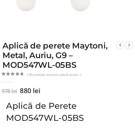
Aplică de perete Maytoni,
Metal, Auriu, G9 –
MOD547WL-05BS
( Nu există recenzii până acum. )
0
din 5
880
lei
978
lei
Aplică de Perete
MOD547WL-05BS