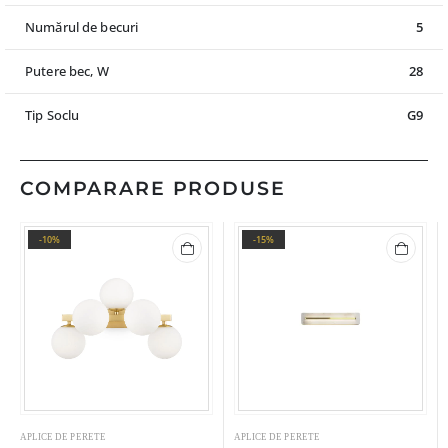
Numărul de becuri
5
Putere bec, W
28
Tip Soclu
G9
COMPARARE PRODUSE
-10%
-15%
APLICE DE PERETE
APLICE DE PERETE