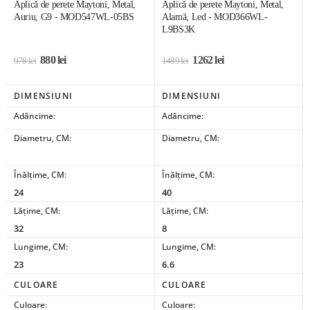
Aplică de perete Maytoni, Metal,
Aplică de perete Maytoni, Metal,
Auriu, G9 - MOD547WL-05BS
Alamă, Led - MOD366WL-
L9BS3K
880
lei
1262
lei
978
lei
1489
lei
DIMENSIUNI
DIMENSIUNI
Adâncime:
Adâncime:
Diametru, CM:
Diametru, CM:
Înălțime, CM:
Înălțime, CM:
24
40
Lățime, CM:
Lățime, CM:
32
8
Lungime, CM:
Lungime, CM:
23
6.6
CULOARE
CULOARE
Culoare:
Culoare: