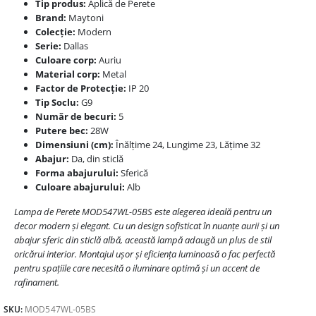
Tip produs:
Aplică de Perete
Brand:
Maytoni
Colecție:
Modern
Serie:
Dallas
Culoare corp:
Auriu
Material corp:
Metal
Factor de Protecție:
IP 20
Tip Soclu:
G9
Număr de becuri:
5
Putere bec:
28W
Dimensiuni (cm):
Înălțime 24, Lungime 23, Lățime 32
Abajur:
Da, din sticlă
Forma abajurului:
Sferică
Culoare abajurului:
Alb
Lampa de Perete MOD547WL-05BS este alegerea ideală pentru un
decor modern și elegant. Cu un design sofisticat în nuanțe aurii și un
abajur sferic din sticlă albă, această lampă adaugă un plus de stil
oricărui interior. Montajul ușor și eficiența luminoasă o fac perfectă
pentru spațiile care necesită o iluminare optimă și un accent de
rafinament.
SKU:
MOD547WL-05BS