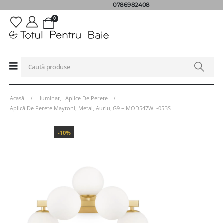
0786982408
0
Acasă
Iluminat
,
Aplice De Perete
Aplică De Perete Maytoni, Metal, Auriu, G9 – MOD547WL-05BS
-10%