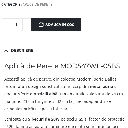
CATEGORIE:
APLICE DE PERETE
ADAUGĂ ÎN COȘ
DESCRIERE
Aplică de Perete MOD547WL-05BS
Această aplică de perete din colecția Modern, serie Dallas,
prezintă un design sofisticat cu un corp din
metal auriu
și
abajur sferic din
sticlă albă
. Dimensiunile sale sunt de 24 cm
înălțime, 23 cm lungime și 32 cm lățime, adaptându-se
armonios oricărui spațiu interior.
Echipată cu
5 becuri de 28W
pe soclu
G9
și factor de protecție
IP 20, lampa asigură o iluminare eficientă și un montaj facil,