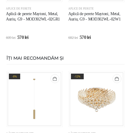
APLICE DE PERETE
APLICE DE PERETE
A
Aplică de perete Maytoni, Metal,
Aplică de perete Maytoni, Metal,
A
Auriu, G9 - MOD302WL-02GR1
Auriu, G9 - MOD302WL-02W1
N
570
lei
570
lei
609
lei
682
lei
9
ÎȚI MAI RECOMANDĂM ȘI
-8%
-12%