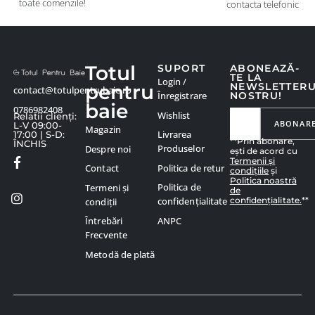
toate comenzile!
contacta telefonic
Totul
SUPORT
ABONEAZĂ-
TE LA
Login /
pentru
NEWSLETTER
contact@totulpentrubaie.ro
Înregistrare
NOSTRU!
baie
0786982408
Wishlist
Relatii clienți:
ABONAR
L-V 09:00-
Magazin
Livrarea
17:00 | S-D:
**Prin abonare,
ÎNCHIS
Produselor
Despre noi
ești de acord cu
Termenii și
Politica de retur
Contact
condițiile
și
Politica noastră
Politica de
Termeni și
de
confidențialitate.
**
confidențialitate
condiții
ANPC
Întrebări
Frecvente
Metodă de plată