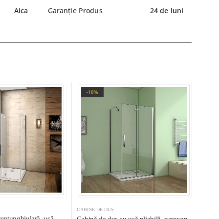
Aica
Garanție Produs
24 de luni
-18%
CABINE DE DUȘ
eptunghiulară, ușă
Cabină de duș cu ușă pliabilă, paravan