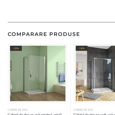
COMPARARE PRODUSE
-18%
-18%
CABINE DE DUȘ
CABINE DE DUȘ
Cabină de duș cu ușă rotativă, sticlă
Cabină de duș pe colț, ușă g