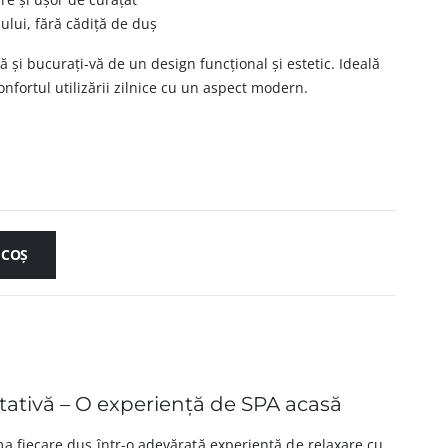
lului, fără cădiță de duș
ă și bucurați-vă de un design funcțional și estetic. Ideală
nfortul utilizării zilnice cu un aspect modern.
 COȘ
tativă – O experiență de SPA acasă
a fiecare duș într-o adevărată experiență de relaxare cu