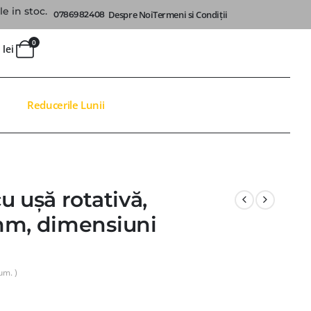
e in stoc.
Despre Noi
Termeni si Condiții
0786982408
0
0
lei
Reducerile Lunii
u ușă rotativă,
mm, dimensiuni
um. )