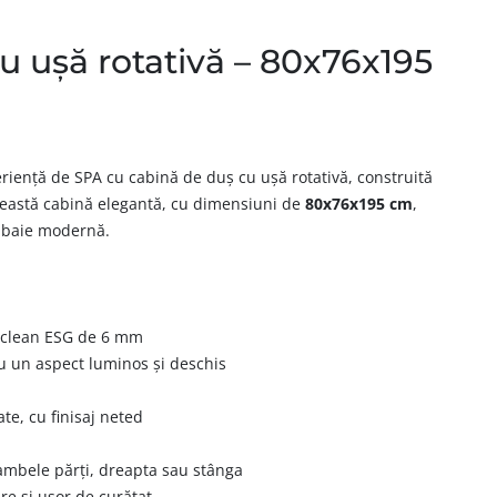
u ușă rotativă – 80x76x195
eriență de SPA cu cabină de duș cu ușă rotativă, construită
 Această cabină elegantă, cu dimensiuni de
80x76x195 cm
,
e baie modernă.
syclean ESG de 6 mm
 un aspect luminos și deschis
te, cu finisaj neted
ambele părți, dreapta sau stânga
re și ușor de curățat