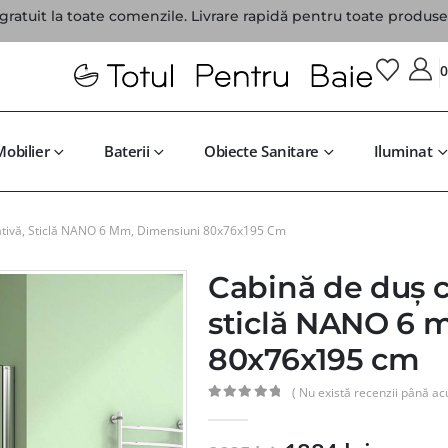
gratuit la toate comenzile. Livrare rapidă pentru toate produsel
Mobilier
Baterii
Obiecte Sanitare
Iluminat
ativă, Sticlă NANO 6 Mm, Dimensiuni 80x76x195 Cm
Cabină de duș c
sticlă NANO 6 
80x76x195 cm
( Nu există recenzii până ac
0
din 5