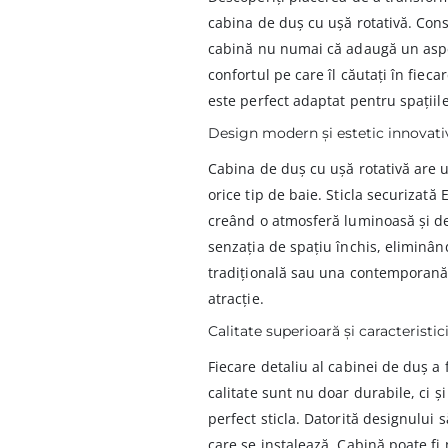
cabina de duș cu ușă rotativă. Const
cabină nu numai că adaugă un aspe
confortul pe care îl căutați în fiec
este perfect adaptat pentru spațiile
Design modern și estetic innovati
Cabina de duș cu ușă rotativă are u
orice tip de baie. Sticla securizat
creând o atmosferă luminoasă și des
senzația de spațiu închis, eliminân
tradițională sau una contemporană,
atracție.
Calitate superioară și caracteristic
Fiecare detaliu al cabinei de duș a 
calitate sunt nu doar durabile, ci 
perfect sticla. Datorită designului s
care se instalează. Cabină poate fi 