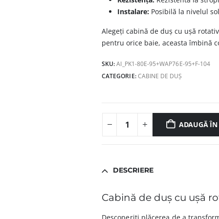
Instalare:
Posibilă la nivelul so
Alegeți cabină de duș cu ușă rotativ
pentru orice baie, aceasta îmbină co
SKU:
AI_PK1-80E-95+WAP76E-95+F-104
CATEGORIE:
CABINE DE DUȘ
ADAUGĂ ÎN
DESCRIERE
Cabină de duș cu ușă ro
Descoperiți plăcerea de a transform