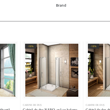
Brand
-18%
-18%
CABINE DE DUȘ
CABINE DE DUȘ
lisantă,
Cabină de duș NANO, ușă cu balama,
Cabină de duș dr