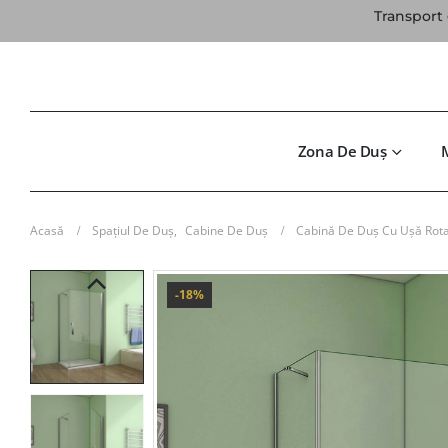
Transport 
Zona De Duș
Acasă
Spațiul De Duș
,
Cabine De Duș
Cabină De Duș Cu Ușă Rot
-18%