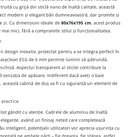
ruită cu grijă din sticlă nano de înaltă calitate, această
ct modern și elegant băii dumneavoastră, dar promite și
are zi. Cu dimensiuni ideale de
80x76x195 cm
, acest produs
 mai mici, fără a compromite stilul și funcționalitatea.
v
n design inovativ, proiectat pentru a se integra perfect în
ă Easyclean ESG de 6 mm permite luminii să pătrundă,
chisă. Aspectul transparent al sticlei contribuie la
d senzația de apăsare. Indiferent dacă aveți o baie
 această cabină de duș va fi cu siguranță un element de
i practice
fost gândit cu atenție. Cadrele de aluminiu de înaltă
și elegante, având un finisaj neted care completează
ău inteligent, potențialii utilizatori vor aprecia ușurința cu
montată pe ambele părți – fie dreapta, fie stânga, astfel