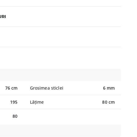
URI
76 cm
Grosimea sticlei
6 mm
195
Lățime
80 cm
80