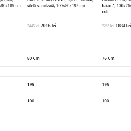
90x80x185 cm
sticlă securizată, 100x80x195 cm
batantă, 100x76
colț
2016
lei
1884
lei
2445
lei
2285
lei
80 Cm
76 Cm
195
195
100
100