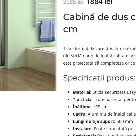
1884
lei
2285
lei
Cabină de duș c
cm
Transformați fiecare duș într-o exp
din sticlă nano de înaltă calitate.
este proiectată să completeze oric
Specificații produs:
Material:
Sticlă securizată Ea
Tip sticlă:
Transparentă, pentru
Înălțime:
195 cm
Cadru:
Aluminiu de înaltă calita
Lungime tija suport:
500 mm
Instalare:
Poate fi montată pe 
Rezistență:
Rezistentă la stropi