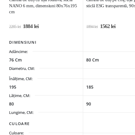
NANO 6 mm, dimensiuni 80x76x195
sticlă ESG transparentă, 
cm
1884
lei
1562
lei
2285
lei
1894
lei
DIMENSIUNI
Adâncime:
76 Cm
80 Cm
Diametru, CM:
Înălțime, CM:
195
185
Lățime, CM:
80
90
Lungime, CM:
CULOARE
Culoare: