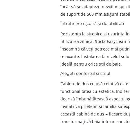
încât să se adapteze nevoilor spec
de suport de 500 mm asigură stabili
Întreținere ușoară și durabilitate
Rezistența la stropire și ușurința î
utilizarea zilnică. Sticla Easyclean
înseamnă că veți petrece mai puțin
relaxante. Instalarea la nivelul solu
ideală pentru orice stil de baie.
Alegeți confortul și stilul
Cabina de duș cu ușă rotativă este
funcționalitatea cu estetica. Indif
doar să îmbunătățească aspectul gen
Invitați-vă prietenii și familia să 
această cabină de duș – fiecare du
transformați-vă baia într-un sanctu