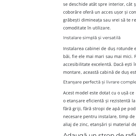
se deschide atât spre interior, cât 
coborâre oferă un acces ușor și conf
grăbești dimineața sau vrei să te r
comoditate în utilizare.
Instalare simplă și versatilă
Instalarea cabinei de duș rotunde es
băi, fie ele mai mari sau mai mici. P
accesibilitate excelentă. Dacă ești î
montare, această cabină de duș est
Etanșare perfectă și livrare compl
Acest model este dotat cu o ușă ce
o etanșare eficientă și rezistentă l
fără griji, fără stropi de apă pe po
necesare pentru instalare, timp de
aliaj de zinc, etanșări și material 
Adaugă un strop de rafi