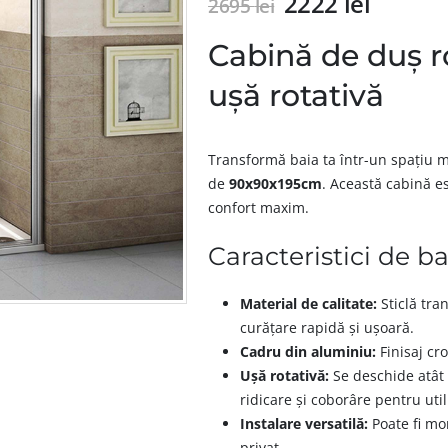
2222
lei
2695
lei
Cabină de duș 
ușă rotativă
Transformă baia ta într-un spațiu 
de
90x90x195cm
. Această cabină e
confort maxim.
Caracteristici de ba
Material de calitate:
Sticlă tr
curățare rapidă și ușoară.
Cadru din aluminiu:
Finisaj cr
Ușă rotativă:
Se deschide atât 
ridicare și coborâre pentru util
Instalare versatilă:
Poate fi mon
privat.