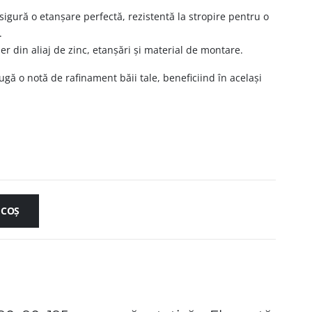
igură o etanșare perfectă, rezistentă la stropire pentru o
.
r din aliaj de zinc, etanșări și material de montare.
gă o notă de rafinament băii tale, beneficiind în același
 COȘ