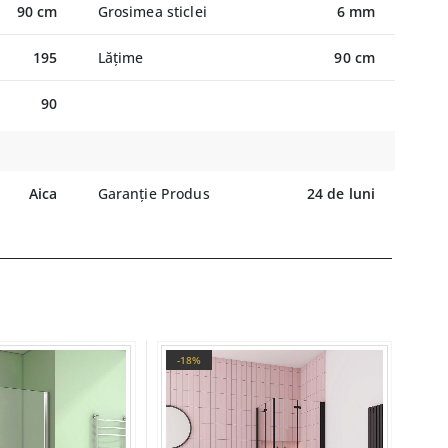
90 cm
Grosimea sticlei
6 mm
195
Lățime
90 cm
90
Aica
Garanție Produs
24 de luni
-18%