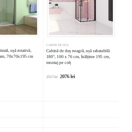
CABINE DE DUȘ
rată, ușă rotativă,
Cabină de duș neagră, ușă rabatabilă
mm, 70x70x195 cm
180°, 100 x 76 cm, înălțime 195 cm,
montaj pe colț
2076
lei
2517
lei