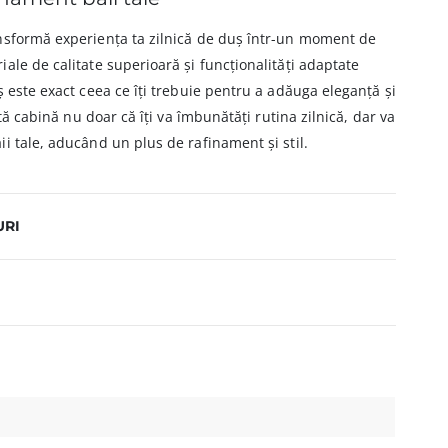
nsformă experiența ta zilnică de duș într-un moment de
ale de calitate superioară și funcționalități adaptate
ș este exact ceea ce îți trebuie pentru a adăuga eleganță și
stă cabină nu doar că îți va îmbunătăți rutina zilnică, dar va
i tale, aducând un plus de rafinament și stil.
URI