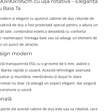
90x90x195cm cu ușă rotativă – Eleganță
u Baia Ta
modern și elegant cu ajutorul cabinei de duș rotunde de
 cabină de duș a fost proiectată special pentru a aduce un
băii tale, combinând estetica deosebită cu confortul
îți reamenajezi întreaga baie sau să adaugi un element de
i un punct de atracție.
design modern
ticlă transparentă ESG cu o grosime de 6 mm, având o
rățarea rapidă și ușoară. Această tehnologie avansată
calcar și murdărie, menținându-ți dușul în stare
 cromat nu doar că adaugă un aspect elegant, dar asigură
 coroziune și uzură.
onală
pecte ale acestei cabine de duș este ușa sa rotativă, care