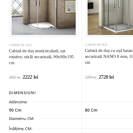
CABINE DE DUȘ
CABINE DE DUȘ
Cabină de duș cu ușă batantă
Cabină de duș semicirculară, uși
securizată NANO 8 mm, 
rotative, sticlă securizată, 90x90x195
cm
cm
2222
lei
2720
lei
2695
lei
3299
lei
DIMENSIUNI
Adâncime:
90 Cm
80 Cm
Diametru, CM:
Înălțime, CM: