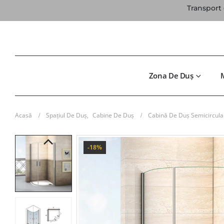
Transport 
Zona De Duș
Acasă
Spațiul De Duș
,
Cabine De Duș
Cabină De Duș Semicircular
-18%