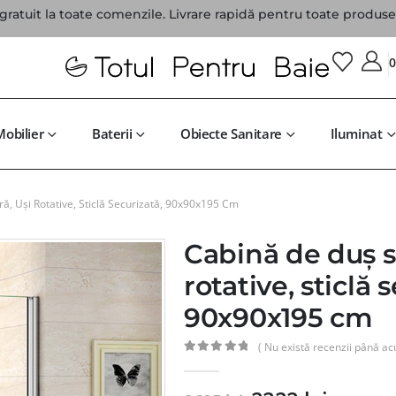
gratuit la toate comenzile. Livrare rapidă pentru toate produsel
Mobilier
Baterii
Obiecte Sanitare
Iluminat
ă, Uși Rotative, Sticlă Securizată, 90x90x195 Cm
Cabină de duș s
rotative, sticlă 
90x90x195 cm
( Nu există recenzii până ac
0
din 5