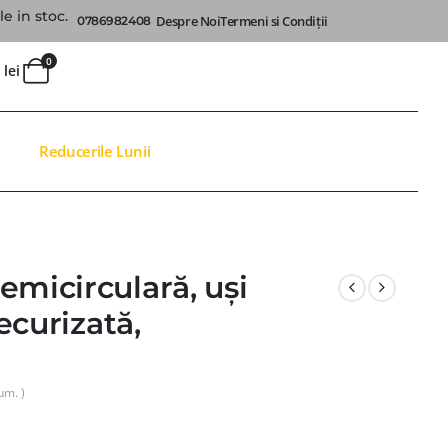
e in stoc.
Despre Noi
Termeni si Condiții
0786982408
0
0
lei
Reducerile Lunii
emicirculară, uși
securizată,
um. )