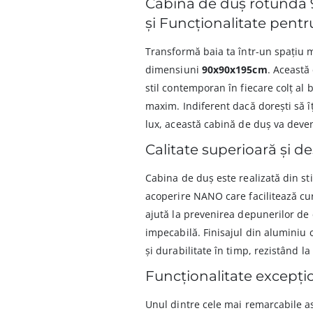
Cabină de duș rotundă 
și Funcționalitate pentr
Transformă baia ta într-un spațiu 
dimensiuni
90x90x195cm
. Această
stil contemporan în fiecare colț al 
maxim. Indiferent dacă dorești să 
lux, această cabină de duș va deven
Calitate superioară și 
Cabina de duș este realizată din s
acoperire NANO care facilitează cu
ajută la prevenirea depunerilor de 
impecabilă. Finisajul din aluminiu
și durabilitate în timp, rezistând la
Funcționalitate excepți
Unul dintre cele mai remarcabile as