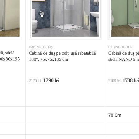
CABINE DE DUȘ
CABINE DE DUȘ
, sticlă
Cabină de duș pe colț, ușă rabatabilă
Cabină de duș păt
100x80x195
180°, 76x76x185 cm
sticlă NANO 6 
1790
lei
1738
lei
2170
lei
2108
lei
70 Cm