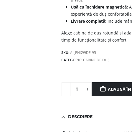
Ușă cu închidere magnetică:
As
experiență de duș confortabilă
Livrare completă:
Include mâne
Alege cabina de duș rotundă și adau
timp de funcționalitate și confort!
SKU:
AI_PHX99DE-95
CATEGORIE:
CABINE DE DUȘ
ADAUGĂ ÎN
DESCRIERE