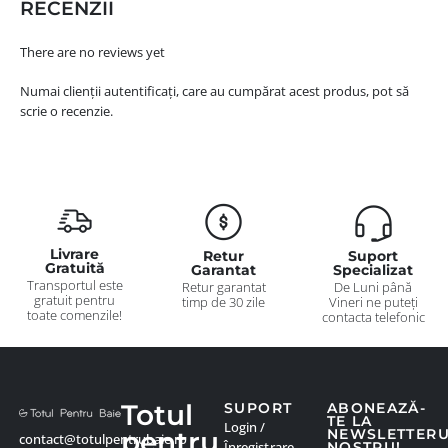
RECENZII
There are no reviews yet
Numai clienții autentificați, care au cumpărat acest produs, pot să
scrie o recenzie.
Livrare
Retur
Suport
Gratuită
Garantat
Specializat
Transportul este
Retur garantat
De Luni până
gratuit pentru
timp de 30 zile
Vineri ne puteți
toate comenzile!
contacta telefonic
Totul
SUPORT
ABONEAZĂ-
TE LA
Login /
pentru
NEWSLETTER
contact@totulpentrubaie.ro
Înregistrare
NOSTRU!