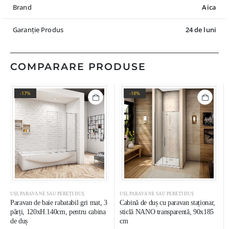
Brand
Aica
Garanție Produs
24 de luni
COMPARARE PRODUSE
-17%
-18%
UȘI, PARAVANE SAU PEREȚI DUȘ
UȘI, PARAVANE SAU PEREȚI DUȘ
Paravan de baie rabatabil gri mat, 3
Cabină de duș cu paravan staționar,
părți, 120xH.140cm, pentru cabina
sticlă NANO transparentă, 90x185
de duș
cm