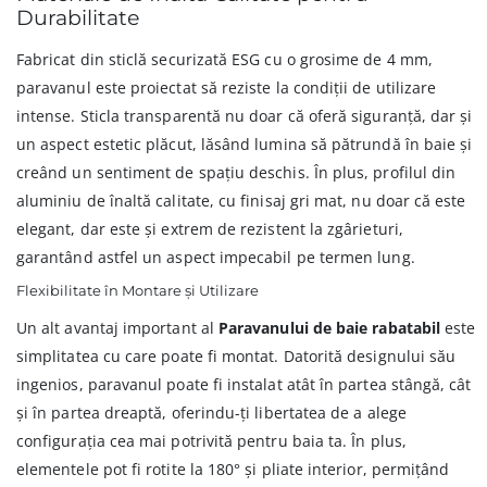
Durabilitate
Fabricat din sticlă securizată ESG cu o grosime de 4 mm,
paravanul este proiectat să reziste la condiții de utilizare
intense. Sticla transparentă nu doar că oferă siguranță, dar și
un aspect estetic plăcut, lăsând lumina să pătrundă în baie și
creând un sentiment de spațiu deschis. În plus, profilul din
aluminiu de înaltă calitate, cu finisaj gri mat, nu doar că este
elegant, dar este și extrem de rezistent la zgârieturi,
garantând astfel un aspect impecabil pe termen lung.
Flexibilitate în Montare și Utilizare
Un alt avantaj important al
Paravanului de baie rabatabil
este
simplitatea cu care poate fi montat. Datorită designului său
ingenios, paravanul poate fi instalat atât în partea stângă, cât
și în partea dreaptă, oferindu-ți libertatea de a alege
configurația cea mai potrivită pentru baia ta. În plus,
elementele pot fi rotite la 180° și pliate interior, permițând