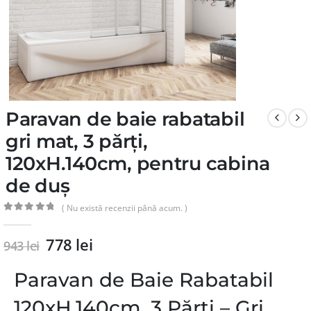
Paravan de baie rabatabil
gri mat, 3 părți,
120xH.140cm, pentru cabina
de duș
( Nu există recenzii până acum. )
0
din 5
778
lei
943
lei
Paravan de Baie Rabatabil
120xH.140cm, 3 Părți – Gri