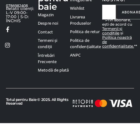
baie
0786982408
Wishlist
Relatii clienți:
ABONAR
L-V 09:00-
Magazin
Livrarea
17:00 | S-D:
**Prin abonare,
ÎNCHIS
Produselor
Despre noi
ești de acord cu
Termenii și
Politica de retur
Contact
condițiile
și
Politica noastră
Politica de
Termeni și
de
confidențialitate.
**
confidențialitate
condiții
ANPC
Întrebări
Frecvente
Metodă de plată
Totul pentru Baie © 2025. All Rights
Reserved