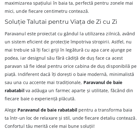
maximizarea spațiului în baia ta, perfectă pentru zonele mai
mici, unde fiecare centimetru contează.
Soluție Talutai pentru Viața de Zi cu Zi
Paravanul este proiectat cu gândul la utilizarea zilnică, având
un sistem eficient de protecție împotriva stropirii. Astfel, nu
mai trebuie să îți faci griji în legătură cu apa care ajunge pe
podea, iar designul său fără cădiță de duș face ca acest
paravan să fie ideal pentru orice cabina de duș disponibilă pe
piață. Indiferent dacă îți dorești o baie modernă, minimalistă
sau una cu accente mai tradiționale,
Paravanul de baie
rabatabil
va adăuga un farmec aparte și utilitate, făcând din
fiecare baie o experiență plăcută.
Alege
Paravanul de baie rabatabil
pentru a transforma baia
ta într-un loc de relaxare și stil, unde fiecare detaliu contează.
Confortul tău merită cele mai bune soluții!