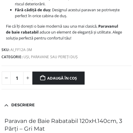
riscul deteriorării.
Fără cădiță de duș:
Designul acestui paravan se potrivește
perfect în orice cabina de duș.
Fie că îți dorești o baie modernă sau una mai clasică,
Paravanul
de baie rabatabil
aduce un element de eleganță și utilitate. Alege
soluția perfectă pentru confortul tău!
SKU:
AI_FF12A-3M
CATEGORIE:
UȘI, PARAVANE SAU PEREȚI DUȘ
ADAUGĂ ÎN COȘ
DESCRIERE
Paravan de Baie Rabatabil 120xH.140cm, 3
Părți – Gri Mat