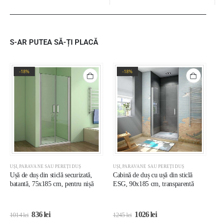
S-AR PUTEA SĂ-ȚI PLACĂ
-18%
-18%
UȘI, PARAVANE SAU PEREȚI DUȘ
UȘI, PARAVANE SAU PEREȚI DUȘ
U
Ușă de duș din sticlă securizată,
Cabină de duș cu ușă din sticlă
U
batantă, 75x185 cm, pentru nișă
ESG, 90x185 cm, transparentă
1
1
836
lei
1026
lei
1014
lei
1245
lei
1