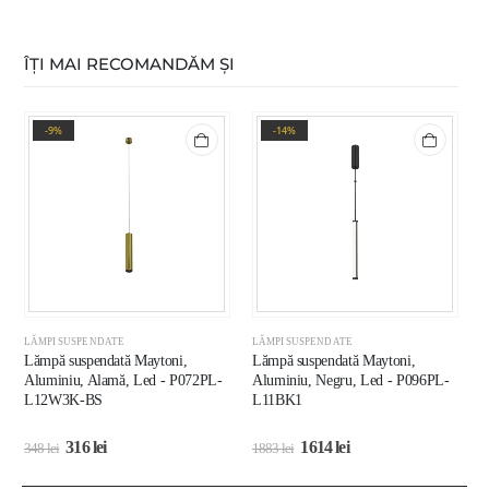
ÎȚI MAI RECOMANDĂM ȘI
-9%
-14%
LĂMPI SUSPENDATE
LĂMPI SUSPENDATE
L
Lămpă suspendată Maytoni,
Lămpă suspendată Maytoni,
L
Aluminiu, Alamă, Led - P072PL-
Aluminiu, Negru, Led - P096PL-
A
L12W3K-BS
L11BK1
M
316
lei
1614
lei
348
lei
1883
lei
2