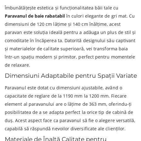
Îmbunătățește estetica și funcționalitatea băii tale cu
Paravanul de baie rabatabil
în culori elegante de gri mat. Cu
dimensiuni de 120 cm lățime și 140 cm înălțime, acest
paravan este soluția ideală pentru a adăuga un plus de stil și
comoditate în încăperea ta. Datorită designului său captivant
și materialelor de calitate superioară, vei transforma baia
într-un spațiu modern și primitor, perfect pentru momentele
de relaxare.
Dimensiuni Adaptabile pentru Spații Variate
Paravanul este dotat cu dimensiuni ajustabile, având o
capacitate de reglare de la 1190 mm la 1200 mm. Fiecare
element al paravanului are o lățime de 363 mm, oferindu-ți
posibilitatea de a se adapta perfect la orice tip de cabină de
duș. Acest aspect face ca paravanul să fie o alegere versatilă,
capabilă să răspundă nevoilor diversificate ale clienților.
Materiale de Înaltă Calitate pentru