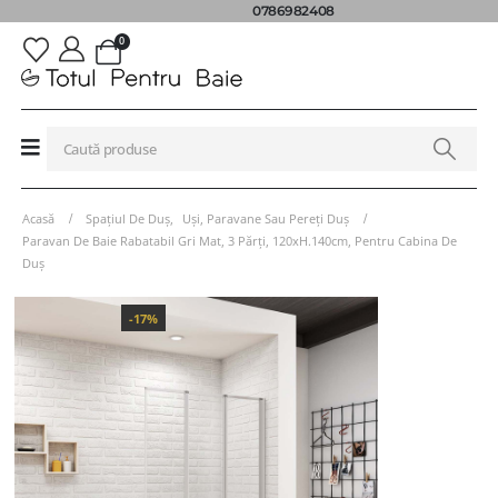
0786982408
0
Acasă
Spațiul De Duș
,
Uși, Paravane Sau Pereți Duș
Paravan De Baie Rabatabil Gri Mat, 3 Părți, 120xH.140cm, Pentru Cabina De
Duș
-17%