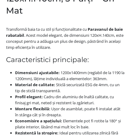
Mat
Transformă baia ta cu stil și funcționalitate cu
Paravanul de baie
rabatabil
. Acest model elegant, de dimensiuni 120xH.140cm, este
conceput pentru a adăuga un plus de design, păstrând în același
timp eficiența în utilizare.
Caracteristici principale:
Dimensiuni ajustabile:
1200x1400mm (reglabil de la 1190 la
1200mm), lățime individuală a elementelor: 363mm.
Material de calitate:
Sticlă securizată ESG de 4mm, cu un
tip de sticlă transparentă.
Profil elegant:
Cadru din aluminiu de înaltă calitate, cu
finisaj gri mat, neted și rezistent la zgârieturi.
Montare flexibilă:
Ușor de asamblat, poate fi instalat atât
în stânga cât și în dreapta.
Economisire a spațiului:
Elementele pot fi rotite la 180° și
pliate interior, lăsând mai mult loc în baie.
Rezistență la stropire:
Ideal pentru utilizarea zilnică fără