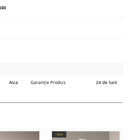
URI
Aica
Garanție Produs
24 de luni
-18%