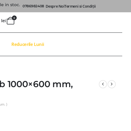
e in stoc.
Despre Noi
Termeni si Condiții
0786982408
0
0
lei
Reducerile Lunii
alb 1000×600 mm,
um. )