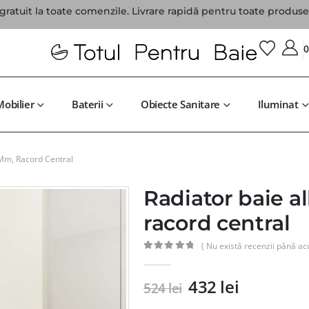
gratuit la toate comenzile. Livrare rapidă pentru toate produsel
Mobilier
Baterii
Obiecte Sanitare
Iluminat
Mm, Racord Central
Radiator baie 
racord central
( Nu există recenzii până ac
0
din 5
432
lei
524
lei