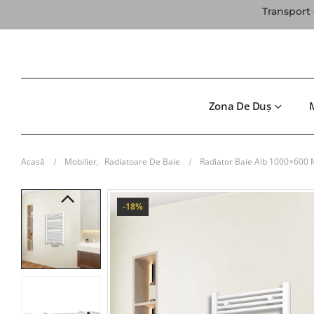
Transport 
Zona De Duș
Acasă
Mobilier
,
Radiatoare De Baie
Radiator Baie Alb 1000×600 
-18%