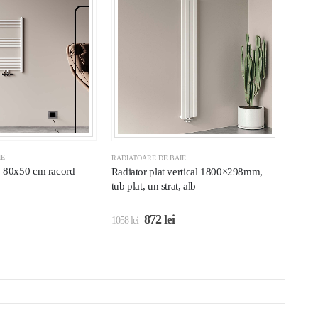
IE
RADIATOARE DE BAIE
lb 80x50 cm racord
Radiator plat vertical 1800×298mm,
tub plat, un strat, alb
872
lei
1058
lei