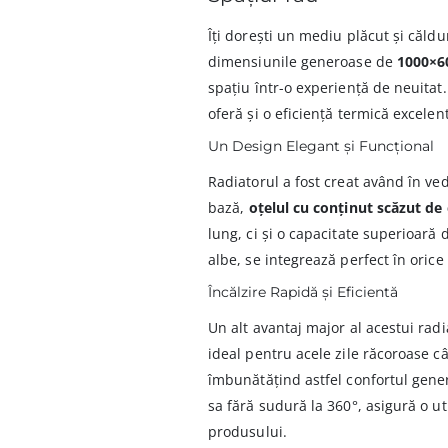
Îți dorești un mediu plăcut și căldu
dimensiunile generoase de
1000×
spațiu într-o experiență de neuitat.
oferă și o eficiență termică excelen
Un Design Elegant și Funcțional
Radiatorul a fost creat având în ved
bază,
oțelul cu conținut scăzut de
lung, ci și o capacitate superioară d
albe, se integrează perfect în orice
Încălzire Rapidă și Eficientă
Un alt avantaj major al acestui rad
ideal pentru acele zile răcoroase câ
îmbunătățind astfel confortul genera
sa fără sudură la 360°, asigură o ut
produsului.