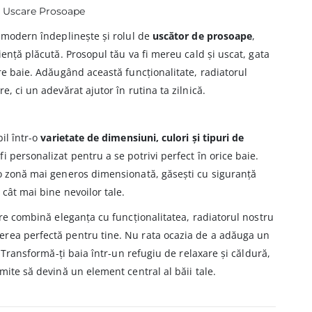
și Uscare Prosoape
r modern îndeplinește și rolul de
uscător de prosoape
,
iență plăcută. Prosopul tău va fi mereu cald și uscat, gata
are baie. Adăugând această funcționalitate, radiatorul
e, ci un adevărat ajutor în rutina ta zilnică.
bil într-o
varietate de dimensiuni, culori și tipuri de
i personalizat pentru a se potrivi perfect în orice baie.
 o zonă mai generos dimensionată, găsești cu siguranță
cât mai bine nevoilor tale.
are combină eleganța cu funcționalitatea, radiatorul nostru
rea perfectă pentru tine. Nu rata ocazia de a adăuga un
! Transformă-ți baia într-un refugiu de relaxare și căldură,
mite să devină un element central al băii tale.