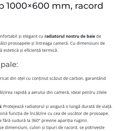
alb 1000×600 mm, racord
nfortabil și elegant cu
radiatorul nostru de baie
de
ncălzi prosoapele și întreaga cameră. Cu dimensiuni de
ă estetică și eficiență termică.
ipale:
icat din oțel cu conținut scăzut de carbon, garantând
ălzirea rapidă a aerului din cameră, ideal pentru zilele
ă:
Protejează radiatorul și asigură o lungă durată de viață.
ină funcția de încălzire cu cea de uscător de prosoape.
fără sudură la 360° previne apariția ruginii.
se dimensiuni, culori și tipuri de racord, se potrivește