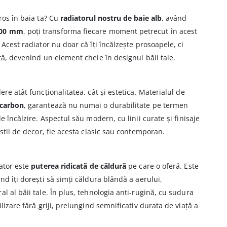
ros în baia ta? Cu
radiatorul nostru de baie alb
, având
600 mm
, poți transforma fiecare moment petrecut în acest
 Acest radiator nu doar că îți încălzește prosoapele, ci
tă, devenind un element cheie în designul băii tale.
ere atât funcționalitatea, cât și estetica. Materialul de
 carbon
, garantează nu numai o durabilitate pe termen
e încălzire. Aspectul său modern, cu linii curate și finisaje
 stil de decor, fie acesta clasic sau contemporan.
iator este
puterea ridicată de căldură
pe care o oferă. Este
nd îți dorești să simți căldura blândă a aerului,
l al băii tale. În plus, tehnologia anti-rugină, cu sudura
ilizare fără griji, prelungind semnificativ durata de viață a