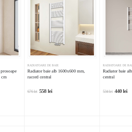
RADIATOARE DE BAIE
RADIATOARE DE BA
r prosoape
Radiator baie alb 1600x600 mm,
Radiator baie a
0 cm
racord central
central
558
lei
440
lei
676
lei
534
lei