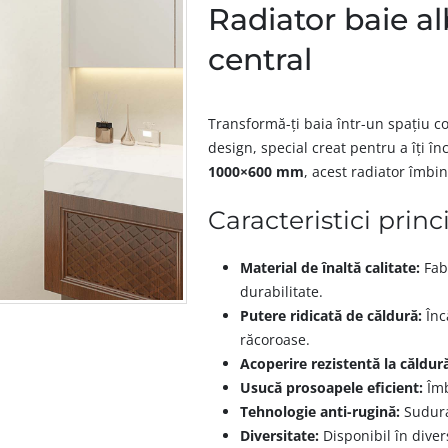
Radiator baie 
central
Transformă-ți baia într-un spațiu co
design, special creat pentru a îți î
1000×600 mm
, acest radiator îmbin
Caracteristici princ
Material de înaltă calitate:
Fabr
durabilitate.
Putere ridicată de căldură:
Înc
răcoroase.
Acoperire rezistentă la căldur
Usucă prosoapele eficient:
Îmb
Tehnologie anti-rugină:
Sudura 
Diversitate:
Disponibil în diver