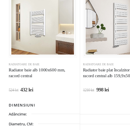
RADIATOARE DE BAIE
RADIATOARE DE BAIE
Radiator baie alb 1000x600 mm,
Radiator baie plat încalzito
racord central
racord central alb 159,9x5
432
lei
998
lei
524
lei
1210
lei
DIMENSIUNI
Adâncime:
Diametru, CM: