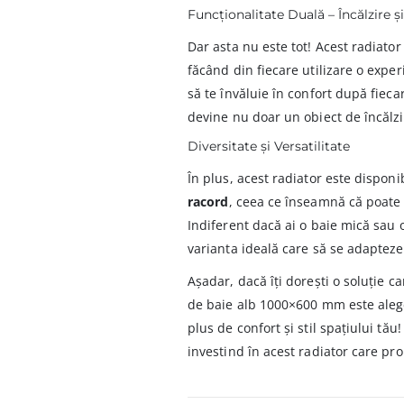
Funcționalitate Duală – Încălzire 
Dar asta nu este tot! Acest radiato
făcând din fiecare utilizare o exper
să te învăluie în confort după fiec
devine nu doar un obiect de încălzir
Diversitate și Versatilitate
În plus, acest radiator este disponi
racord
, ceea ce înseamnă că poate f
Indiferent dacă ai o baie mică sau
varianta ideală care să se adapteze 
Așadar, dacă îți dorești o soluție c
de baie alb 1000×600 mm este alege
plus de confort și stil spațiului tău
investind în acest radiator care pro