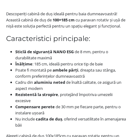
Descoperiți cabină de duș ideală pentru baia dumneavoastră!
Această cabină de duș de
100×185 cm
cu paravan rotativ și ușă de
nișă este soluția perfectă pentru un spațiu elegant și funcțional.
Caracteristici principale:
Sticlă de siguranță NANO ESG
de 8 mm, pentru o
durabilitate maximă
Înălțime
: 185 cm, ideală pentru orice tip de baie
Poate fi montată pe
ambele părți
, dreapta sau stânga,
conform preferințelor dumneavoastră
Cadru din
aluminiu neted
de înaltă calitate, ce asigură un
aspect modern
Rezistentă la stropire
, protejând împotriva umezelii
excesive
Compensare perete
de 30 mm pe fiecare parte, pentru o
instalare ușoară
Nu include
cadita de duș
, oferind versatilitate în amenajarea
băii
Alegeți cabină de duș 100x185cm cu paravan rotativ pentru un