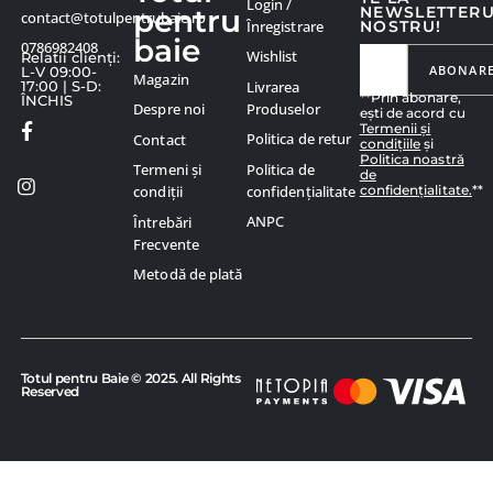
Login /
pentru
NEWSLETTER
contact@totulpentrubaie.ro
Înregistrare
NOSTRU!
baie
0786982408
Wishlist
Relatii clienți:
ABONAR
L-V 09:00-
Magazin
Livrarea
17:00 | S-D:
**Prin abonare,
ÎNCHIS
Produselor
Despre noi
ești de acord cu
Termenii și
Politica de retur
Contact
condițiile
și
Politica noastră
Politica de
Termeni și
de
confidențialitate.
**
confidențialitate
condiții
ANPC
Întrebări
Frecvente
Metodă de plată
Totul pentru Baie © 2025. All Rights
Reserved