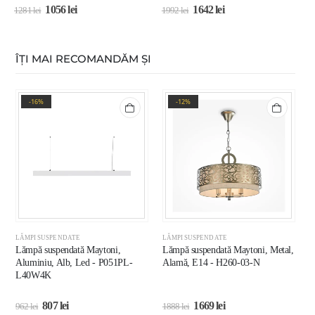
1056
lei
1642
lei
1281
lei
1992
lei
2
ÎȚI MAI RECOMANDĂM ȘI
-16%
-12%
LĂMPI SUSPENDATE
LĂMPI SUSPENDATE
L
Lămpă suspendată Maytoni,
Lămpă suspendată Maytoni, Metal,
L
Aluminiu, Alb, Led - P051PL-
Alamă, E14 - H260-03-N
A
L40W4K
M
807
lei
1669
lei
962
lei
1888
lei
5