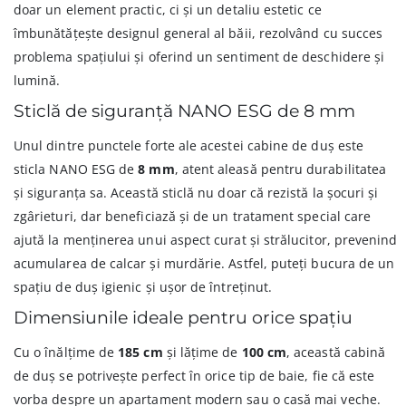
doar un element practic, ci și un detaliu estetic ce
îmbunătățește designul general al băii, rezolvând cu succes
problema spațiului și oferind un sentiment de deschidere și
lumină.
Sticlă de siguranță NANO ESG de 8 mm
Unul dintre punctele forte ale acestei cabine de duș este
sticla NANO ESG de
8 mm
, atent aleasă pentru durabilitatea
și siguranța sa. Această sticlă nu doar că rezistă la șocuri și
zgârieturi, dar beneficiază și de un tratament special care
ajută la menținerea unui aspect curat și strălucitor, prevenind
acumularea de calcar și murdărie. Astfel, puteți bucura de un
spațiu de duș igienic și ușor de întreținut.
Dimensiunile ideale pentru orice spațiu
Cu o înălțime de
185 cm
și lățime de
100 cm
, această cabină
de duș se potrivește perfect în orice tip de baie, fie că este
vorba despre un apartament modern sau o casă mai veche.