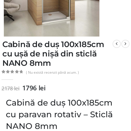
Cabină de duș 100x185cm
cu ușă de nișă din sticlă
NANO 8mm
( Nu există recenzii până acum. )
0
din 5
1796
lei
2178
lei
Cabină de duș 100x185cm
cu paravan rotativ – Sticlă
NANO 8mm