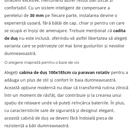
umezelii excesive, menținând astfel restul băii uscat și
confortabil. Cu un sistem inteligent de compensare a
peretelui de
30 mm
pe fiecare parte, instalarea devine o
experiență ușoară, fără bătăi de cap, chiar și pentru cei care
se ocupă ei înșiși de amenajare. Trebuie menționat că
cadita
de duș
nu este inclusă, oferindu-vă astfel libertatea să alegeți
varianta care se potrivește cel mai bine gusturilor și nevoilor
dumneavoastră.
O alegere inspirată pentru o baie de vis
Alegeți
cabina de duș 100x185cm cu paravan rotativ
pentru a
adăuga un plus de stil și confort în baia dumneavoastră.
Această opțiune modernă nu doar că transformă rutina zilnică
într-un moment de răsfăț, dar contribuie și la crearea unui
spațiu de relaxare unde vă puteți reîncărca bateriile. În plus,
cu caracteristicile sale de siguranță și designul elegant,
această cabină de duș va deveni fără îndoială piesa de
rezistență a băii dumneavoastră.