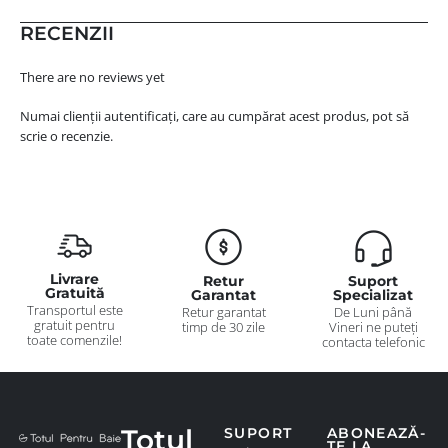
RECENZII
There are no reviews yet
Numai clienții autentificați, care au cumpărat acest produs, pot să
scrie o recenzie.
Livrare
Retur
Suport
Gratuită
Garantat
Specializat
Transportul este
Retur garantat
De Luni până
gratuit pentru
timp de 30 zile
Vineri ne puteți
toate comenzile!
contacta telefonic
Totul
SUPORT
ABONEAZĂ-
TE LA