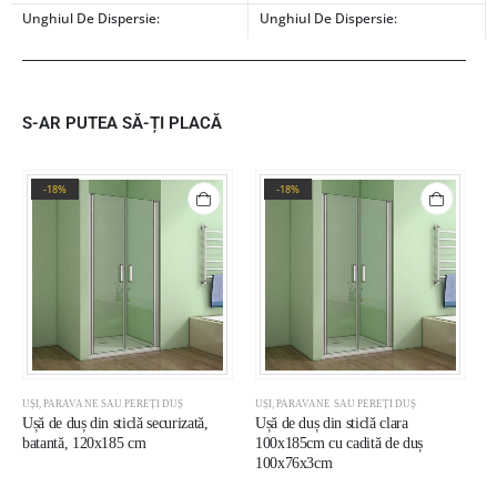
Unghiul De Dispersie:
Unghiul De Dispersie:
S-AR PUTEA SĂ-ȚI PLACĂ
-18%
-18%
UȘI, PARAVANE SAU PEREȚI DUȘ
UȘI, PARAVANE SAU PEREȚI DUȘ
U
Ușă de duș din sticlă securizată,
Ușă de duș din sticlă clara
U
batantă, 120x185 cm
100x185cm cu cadită de duș
b
100x76x3cm
d