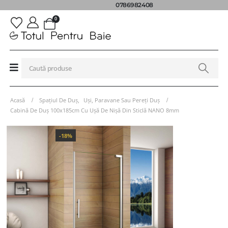
0786982408
0
Acasă
Spațiul De Duș
,
Uși, Paravane Sau Pereți Duș
Cabină De Duș 100x185cm Cu Ușă De Nișă Din Sticlă NANO 8mm
-18%