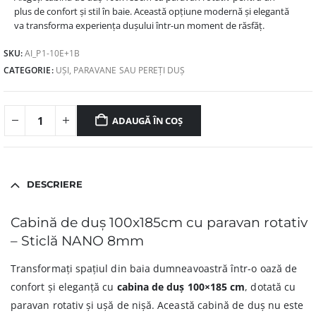
plus de confort și stil în baie. Această opțiune modernă și elegantă
va transforma experiența dușului într-un moment de răsfăț.
SKU:
AI_P1-10E+1B
CATEGORIE:
UȘI, PARAVANE SAU PEREȚI DUȘ
ADAUGĂ ÎN COȘ
DESCRIERE
Cabină de duș 100x185cm cu paravan rotativ
– Sticlă NANO 8mm
Transformați spațiul din baia dumneavoastră într-o oază de
confort și eleganță cu
cabina de duș 100×185 cm
, dotată cu
paravan rotativ și ușă de nișă. Această cabină de duș nu este