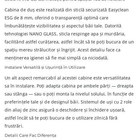
Cabina de duș este realizată din sticlă securizată Easyclean
ESG de 8 mm, oferind o transparență optimă care
îmbunătățește vizibilitatea și aspectul băii tale. Datorită
tehnologiei NANO GLASS, sticla respinge apa și murdăria,
facilitând astfel curățarea, astfel încât să te poți bucura de un
spațiu mereu strălucitor și îngrijit. Acest detaliu face ca
menținerea igienei să fie mai simplă ca niciodată.
Instalare Versatilă și Ușurință în Utilizare
Un alt aspect remarcabil al acestei cabine este versatilitatea
sa în instalare. Poți adapta cabina pe ambele părți — dreapta
sau stânga — sau o poți monta la nivelul solului, în funcție de
preferințele tale și de designul băii. Sistemul de uși cu 2 role
din aliaj de zinc asigură o deschidere și închidere ușoară,
astfel încât să te poți bucura de o utilizare zilnică fără
frustrări.
Detalii Care Fac Diferența