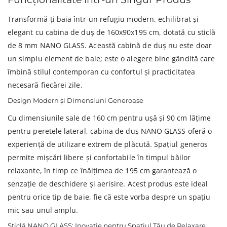
Transformă-ți baia într-un refugiu modern, echilibrat și
elegant cu cabina de duș de 160x90x195 cm, dotată cu sticlă
de 8 mm NANO GLASS. Această cabină de duș nu este doar
un simplu element de baie; este o alegere bine gândită care
îmbină stilul contemporan cu confortul și practicitatea
necesară fiecărei zile.
Design Modern și Dimensiuni Generoase
Cu dimensiunile sale de 160 cm pentru ușă și 90 cm lățime
pentru peretele lateral, cabina de duș NANO GLASS oferă o
experiență de utilizare extrem de plăcută. Spațiul generos
permite mișcări libere și confortabile în timpul băilor
relaxante, în timp ce înălțimea de 195 cm garantează o
senzație de deschidere și aerisire. Acest produs este ideal
pentru orice tip de baie, fie că este vorba despre un spațiu
mic sau unul amplu.
Sticlă NANO GLASS: Inovație pentru Spațiul Tău de Relaxare