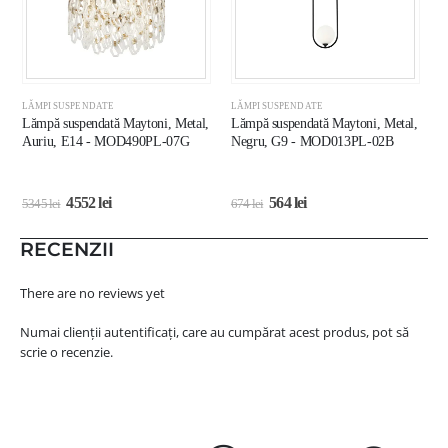
LĂMPI SUSPENDATE
LĂMPI SUSPENDATE
L
Lămpă suspendată Maytoni, Metal,
Lămpă suspendată Maytoni, Metal,
L
Auriu, E14 - MOD490PL-07G
Negru, G9 - MOD013PL-02B
A
M
4552
lei
564
lei
5345
lei
674
lei
2
RECENZII
There are no reviews yet
Numai clienții autentificați, care au cumpărat acest produs, pot să
scrie o recenzie.