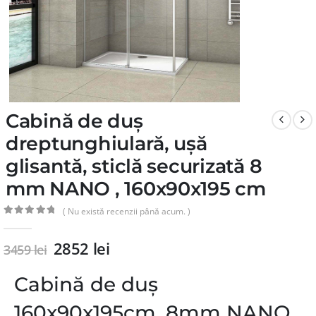
Cabină de duș
dreptunghiulară, ușă
glisantă, sticlă securizată 8
mm NANO , 160x90x195 cm
( Nu există recenzii până acum. )
0
din 5
2852
lei
3459
lei
Cabină de duș
160x90x195cm, 8mm NANO