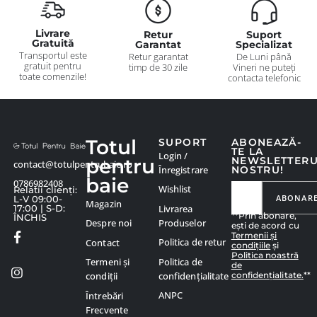
Livrare
Retur
Suport
Gratuită
Garantat
Specializat
Transportul este
Retur garantat
De Luni până
gratuit pentru
timp de 30 zile
Vineri ne puteți
toate comenzile!
contacta telefonic
Totul
SUPORT
ABONEAZĂ-
TE LA
Login /
pentru
NEWSLETTER
contact@totulpentrubaie.ro
Înregistrare
NOSTRU!
baie
0786982408
Wishlist
Relatii clienți:
ABONAR
L-V 09:00-
Magazin
Livrarea
17:00 | S-D:
**Prin abonare,
ÎNCHIS
Produselor
Despre noi
ești de acord cu
Termenii și
Politica de retur
Contact
condițiile
și
Politica noastră
Politica de
Termeni și
de
confidențialitate.
**
confidențialitate
condiții
ANPC
Întrebări
Frecvente