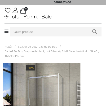
0786982408
0
Acasă
Spațiul De Duș
,
Cabine De Duș
Cabină De Duș Dreptunghiulară, Ușă Glisantă, Sticlă Securizată 8 Mm NANO ,
160x90x195 Cm
-18%