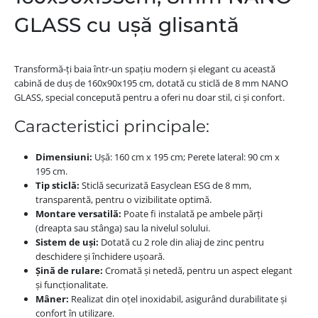
GLASS cu ușă glisantă
Transformă-ți baia într-un spațiu modern și elegant cu această
cabină de duș de 160x90x195 cm, dotată cu sticlă de 8 mm NANO
GLASS, special concepută pentru a oferi nu doar stil, ci și confort.
Caracteristici principale:
Dimensiuni:
Ușă: 160 cm x 195 cm; Perete lateral: 90 cm x
195 cm.
Tip sticlă:
Sticlă securizată Easyclean ESG de 8 mm,
transparentă, pentru o vizibilitate optimă.
Montare versatilă:
Poate fi instalată pe ambele părți
(dreapta sau stânga) sau la nivelul solului.
Sistem de uși:
Dotată cu 2 role din aliaj de zinc pentru
deschidere și închidere ușoară.
Șină de rulare:
Cromată și netedă, pentru un aspect elegant
și funcționalitate.
Mâner:
Realizat din oțel inoxidabil, asigurând durabilitate și
confort în utilizare.