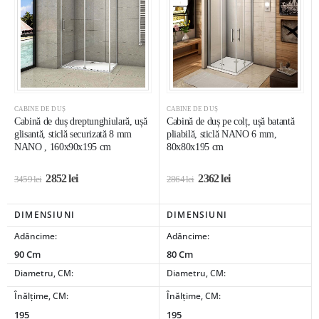
CABINE DE DUȘ
CABINE DE DUȘ
Cabină de duș dreptunghiulară, ușă
Cabină de duș pe colț, ușă batantă
glisantă, sticlă securizată 8 mm
pliabilă, sticlă NANO 6 mm,
NANO , 160x90x195 cm
80x80x195 cm
2852
lei
2362
lei
3459
lei
2864
lei
DIMENSIUNI
DIMENSIUNI
Adâncime:
Adâncime:
90 Cm
80 Cm
Diametru, CM:
Diametru, CM:
Înălțime, CM:
Înălțime, CM:
195
195