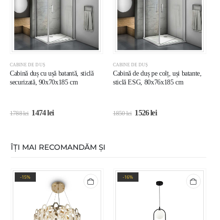
CABINE DE DUȘ
CABINE DE DUȘ
C
Cabină duș cu ușă batantă, sticlă
Cabină de duș pe colț, uși batante,
C
securizată, 90x70x185 cm
sticlă ESG, 80x76x185 cm
s
1474
lei
1526
lei
1788
lei
1850
lei
1
ÎȚI MAI RECOMANDĂM ȘI
-15%
-16%