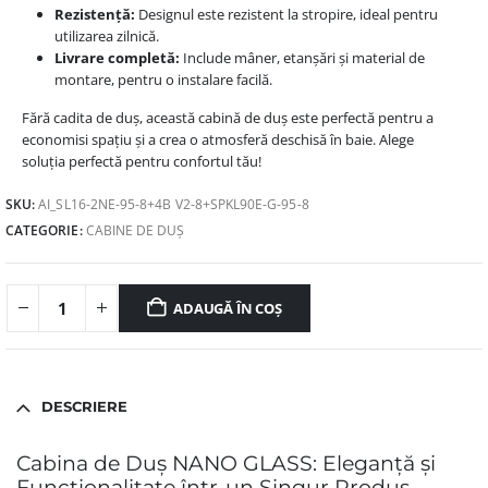
Rezistență:
Designul este rezistent la stropire, ideal pentru
utilizarea zilnică.
Livrare completă:
Include mâner, etanșări și material de
montare, pentru o instalare facilă.
Fără cadita de duș, această cabină de duș este perfectă pentru a
economisi spațiu și a crea o atmosferă deschisă în baie. Alege
soluția perfectă pentru confortul tău!
SKU:
AI_SL16-2NE-95-8+4B V2-8+SPKL90E-G-95-8
CATEGORIE:
CABINE DE DUȘ
ADAUGĂ ÎN COȘ
DESCRIERE
Cabina de Duș NANO GLASS: Eleganță și
Funcționalitate într-un Singur Produs