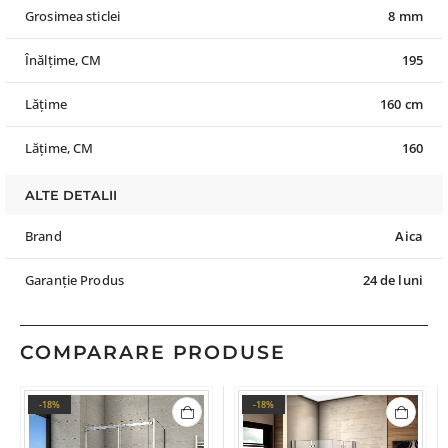
Grosimea sticlei
8 mm
Înălțime, CM
195
Lățime
160 cm
Lățime, CM
160
ALTE DETALII
Brand
Aica
Garanție Produs
24 de luni
COMPARARE PRODUSE
-18%
-18%