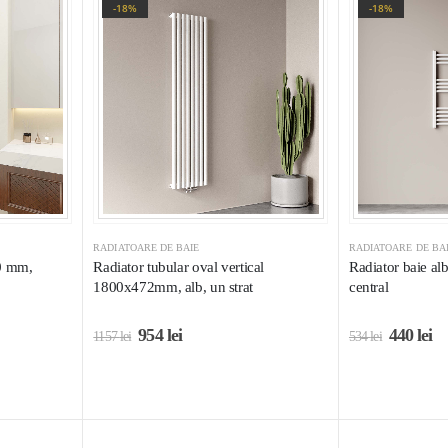
-18%
-18%
RADIATOARE DE BAIE
RADIATOARE DE BA
0 mm,
Radiator tubular oval vertical
Radiator baie a
1800x472mm, alb, un strat
central
954
lei
440
lei
1157
lei
534
lei