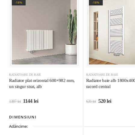
-18%
-18%
RADIATOARE DE BAIE
RADIATOARE DE BAIE
Radiator plat orizontal 600×982 mm,
Radiator baie alb 1800x40
un singur strat, alb
racord central
1144
lei
520
lei
1387
lei
631
lei
DIMENSIUNI
Adâncime: