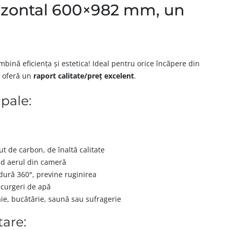
rizontal 600×982 mm, un
mbină eficiența și estetica! Ideal pentru orice încăpere din
r oferă un
raport calitate/preț excelent
.
ipale:
t de carbon, de înaltă calitate
id aerul din cameră
ură 360°, previne ruginirea
curgeri de apă
aie, bucătărie, saună sau sufragerie
are: