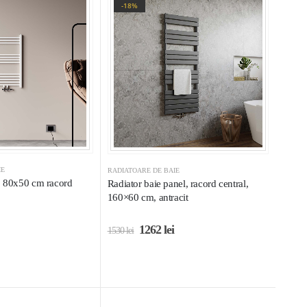
-18%
IE
RADIATOARE DE BAIE
lb 80x50 cm racord
Radiator baie panel, racord central,
160×60 cm, antracit
1262
lei
1530
lei