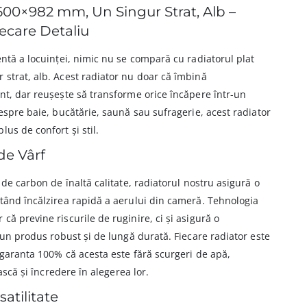
 600×982 mm, Un Singur Strat, Alb –
Fiecare Detaliu
entă a locuinței, nimic nu se compară cu radiatorul plat
strat, alb. Acest radiator nu doar că îmbină
nt, dar reușește să transforme orice încăpere într-un
despre baie, bucătărie, saună sau sufragerie, acest radiator
us de confort și stil.
de Vârf
 de carbon de înaltă calitate, radiatorul nostru asigură o
ntând încălzirea rapidă a aerului din cameră. Tehnologia
că previne riscurile de ruginire, ci și asigură o
r-un produs robust și de lungă durată. Fiecare radiator este
 garanta 100% că acesta este fără scurgeri de apă,
ească și încredere în alegerea lor.
atilitate