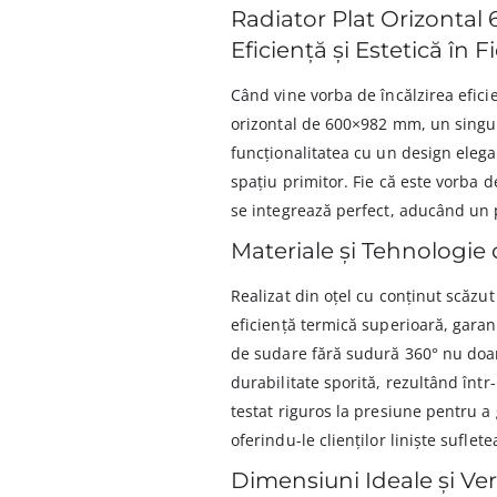
Radiator Plat Orizontal
Eficiență și Estetică în 
Când vine vorba de încălzirea efici
orizontal de 600×982 mm, un singur 
funcționalitatea cu un design elega
spațiu primitor. Fie că este vorba 
se integrează perfect, aducând un pl
Materiale și Tehnologie 
Realizat din oțel cu conținut scăzut
eficiență termică superioară, gara
de sudare fără sudură 360° nu doar 
durabilitate sporită, rezultând înt
testat riguros la presiune pentru a
oferindu-le clienților liniște suflet
Dimensiuni Ideale și Vers