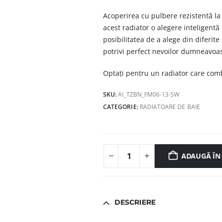
Acoperirea cu pulbere rezistentă l
acest radiator o alegere inteligent
posibilitatea de a alege din diferit
potrivi perfect nevoilor dumneavoas
Optați pentru un radiator care com
SKU:
AI_TZBN_FM06-13-SW
CATEGORIE:
RADIATOARE DE BAIE
ADAUGĂ ÎN
DESCRIERE