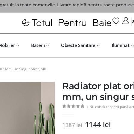
gratuit la toate comenzile. Livrare rapidă pentru toate produsel
Mobilier
Baterii
Obiecte Sanitare
Iluminat
982 Mm, Un Singur Strat, Alb
Radiator plat o
mm, un singur s
( Nu există recenzii până ac
0
din 5
1144
lei
1387
lei