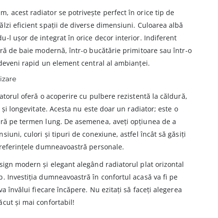
 acest radiator se potrivește perfect în orice tip de
lzi eficient spații de diverse dimensiuni. Culoarea albă
-l ușor de integrat în orice decor interior. Indiferent
eră de baie modernă, într-o bucătărie primitoare sau într-o
 deveni rapid un element central al ambianței.
izare
atorul oferă o acoperire cu pulbere rezistentă la căldură,
t și longevitate. Acesta nu este doar un radiator; este o
tră pe termen lung. De asemenea, aveți opțiunea de a
iuni, culori și tipuri de conexiune, astfel încât să găsiți
 preferințele dumneavoastră personale.
sign modern și elegant alegând radiatorul plat orizontal
. Investiția dumneavoastră în confortul acasă va fi pe
va învălui fiecare încăpere. Nu ezitați să faceți alegerea
cut și mai confortabil!