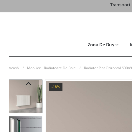
Transport 
Zona De Duș
Acasă
Mobilier
,
Radiatoare De Baie
Radiator Plat Orizontal 600×
-18%