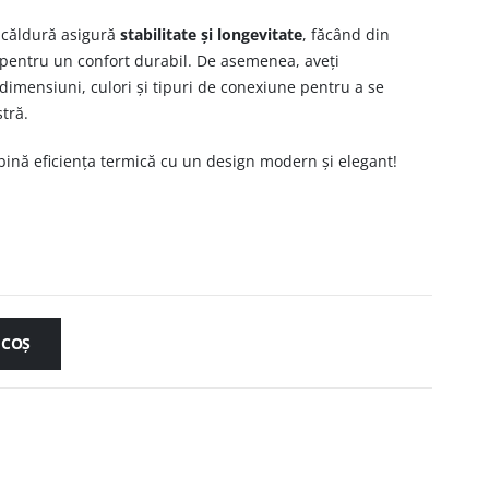
a căldură asigură
stabilitate și longevitate
, făcând din
ă pentru un confort durabil. De asemenea, aveți
e dimensiuni, culori și tipuri de conexiune pentru a se
tră.
bină eficiența termică cu un design modern și elegant!
 COȘ