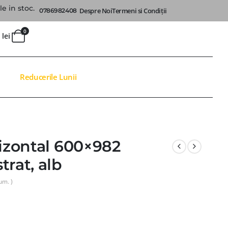
e in stoc.
Despre Noi
Termeni si Condiții
0786982408
0
0
lei
Reducerile Lunii
rizontal 600×982
trat, alb
um. )