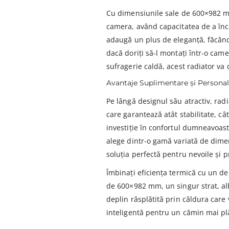
Cu dimensiunile sale de 600×982 mm,
camera, având capacitatea de a încă
adaugă un plus de eleganță, făcându
dacă doriți să-l montați într-o cam
sufragerie caldă, acest radiator va
Avantaje Suplimentare și Personal
Pe lângă designul său atractiv, radi
care garantează atât stabilitate, câ
investiție în confortul dumneavoas
alege dintr-o gamă variată de dimens
soluția perfectă pentru nevoile și
Îmbinați eficiența termică cu un de
de 600×982 mm, un singur strat, alb
deplin răsplătită prin căldura care 
inteligentă pentru un cămin mai plă