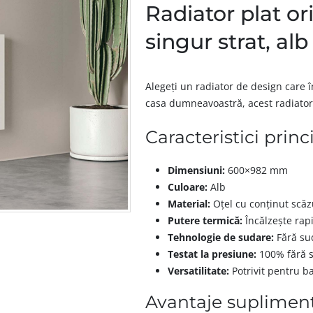
Radiator plat o
singur strat, alb
Alegeți un radiator de design care î
casa dumneavoastră, acest radiato
Caracteristici princ
Dimensiuni:
600×982 mm
Culoare:
Alb
Material:
Oțel cu conținut scăzu
Putere termică:
Încălzește rap
Tehnologie de sudare:
Fără sud
Testat la presiune:
100% fără s
Versatilitate:
Potrivit pentru b
Avantaje supliment