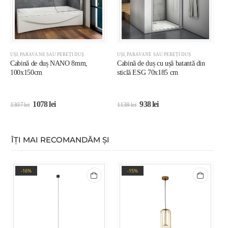
UȘI, PARAVANE SAU PEREȚI DUȘ
UȘI, PARAVANE SAU PEREȚI DUȘ
U
Cabină de duș NANO 8mm,
Cabină de duș cu ușă batantă din
U
100x150cm
sticlă ESG 70x185 cm
1
1
1078
lei
938
lei
1307
lei
1138
lei
2
ÎȚI MAI RECOMANDĂM ȘI
-16%
-15%