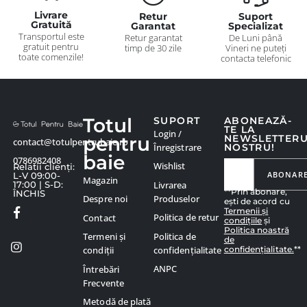
Livrare
Retur
Suport
Gratuită
Garantat
Specializat
Transportul este
Retur garantat
De Luni până
gratuit pentru
timp de 30 zile
Vineri ne puteți
toate comenzile!
contacta telefonic
Totul
SUPORT
ABONEAZĂ-
TE LA
Login /
pentru
NEWSLETTER
contact@totulpentrubaie.ro
Înregistrare
NOSTRU!
baie
0786982408
Wishlist
Relatii clienți:
ABONAR
L-V 09:00-
Magazin
Livrarea
17:00 | S-D:
**Prin abonare,
ÎNCHIS
Produselor
Despre noi
ești de acord cu
Termenii și
Politica de retur
Contact
condițiile
și
Politica noastră
Politica de
Termeni și
de
confidențialitate.
**
confidențialitate
condiții
ANPC
Întrebări
Frecvente
Metodă de plată