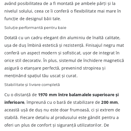
având posibilitatea de a fi montată pe ambele părți și la
nivelul solului, ceea ce îi conferă o flexibilitate mai mare în
funcție de designul băii tale.
Soluție performantă pentru baie
Dotată cu un cadru elegant din aluminiu de înaltă calitate,
ușa de duș îmbină estetică și rezistență. Finisajul negru mat
conferă un aspect modern și sofisticat, ușor de integrat în
orice stil decorativ. În plus, sistemul de închidere magnetică
asigură o etanșare perfectă, prevenind stropirea și
menținând spațiul tău uscat și curat.
Stabilitate și livrare completă
Cu o distanță de
1970 mm între balamalele superioare și
inferioare
, împreună cu o bară de stabilizare de
200 mm
,
această ușă de duș nu este doar frumoasă, ci și extrem de
stabilă. Fiecare detaliu al produsului este gândit pentru a
oferi un plus de confort și siguranță utilizatorilor. De