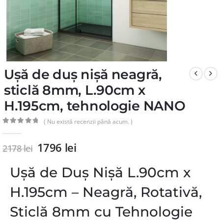
Ușă de duș nișă neagră,
sticlă 8mm, L.90cm x
H.195cm, tehnologie NANO
( Nu există recenzii până acum. )
0
din 5
1796
lei
2178
lei
Ușă de Duș Nișă L.90cm x
H.195cm – Neagră, Rotativă,
Sticlă 8mm cu Tehnologie