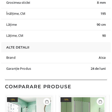
Grosimea sticlei
8 mm
Înălțime, CM
195
Lățime
90 cm
Lățime, CM
90
ALTE DETALII
Brand
Aica
Garanție Produs
24 de luni
COMPARARE PRODUSE
-18%
-18%