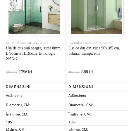
UȘI, PARAVANE SAU PEREȚI DUȘ
UȘI, PARAVANE SAU PEREȚI DUȘ
Ușă de duș nișă neagră, sticlă 8mm,
Ușă de duș din sticlă 90x185 cm,
L.90cm x H.195cm, tehnologie
batantă, transparentă
NANO
1796
lei
888
lei
2178
lei
1077
lei
DIMENSIUNI
DIMENSIUNI
Adâncime:
Adâncime:
Diametru, CM:
Diametru, CM:
Înălțime, CM:
Înălțime, CM:
195
185
Lățime, CM:
Lățime, CM: