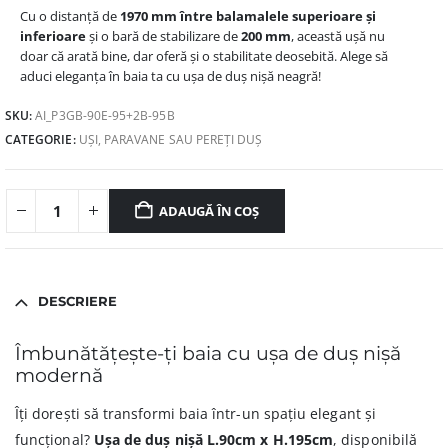
Cu o distanță de
1970 mm între balamalele superioare și
inferioare
și o bară de stabilizare de
200 mm
, această ușă nu
doar că arată bine, dar oferă și o stabilitate deosebită. Alege să
aduci eleganța în baia ta cu ușa de duș nișă neagră!
SKU:
AI_P3GB-90E-95+2B-95B
CATEGORIE:
UȘI, PARAVANE SAU PEREȚI DUȘ
ADAUGĂ ÎN COȘ
DESCRIERE
Îmbunătățește-ți baia cu ușa de duș nișă
modernă
Îți dorești să transformi baia într-un spațiu elegant și
funcțional?
Ușa de duș nișă L.90cm x H.195cm
, disponibilă