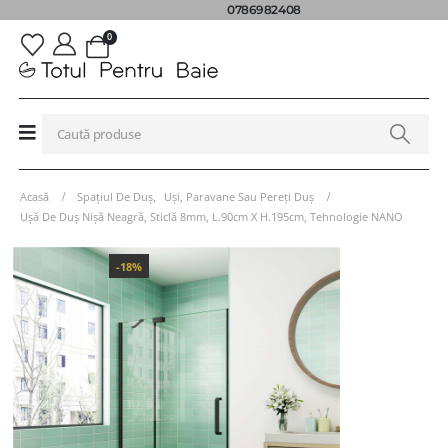
0786982408
0
Acasă
Spațiul De Duș
,
Uși, Paravane Sau Pereți Duș
Ușă De Duș Nișă Neagră, Sticlă 8mm, L.90cm X H.195cm, Tehnologie NANO
-18%