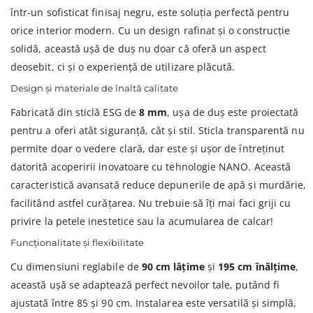
într-un sofisticat finisaj negru, este soluția perfectă pentru
orice interior modern. Cu un design rafinat și o construcție
solidă, această ușă de duș nu doar că oferă un aspect
deosebit, ci și o experiență de utilizare plăcută.
Design și materiale de înaltă calitate
Fabricată din sticlă ESG de
8 mm
, ușa de duș este proiectată
pentru a oferi atât siguranță, cât și stil. Sticla transparentă nu
permite doar o vedere clară, dar este și ușor de întreținut
datorită acoperirii inovatoare cu tehnologie NANO. Această
caracteristică avansată reduce depunerile de apă și murdărie,
facilitând astfel curățarea. Nu trebuie să îți mai faci griji cu
privire la petele inestetice sau la acumularea de calcar!
Funcționalitate și flexibilitate
Cu dimensiuni reglabile de
90 cm lățime
și
195 cm înălțime
,
această ușă se adaptează perfect nevoilor tale, putând fi
ajustată între 85 și 90 cm. Instalarea este versatilă și simplă,