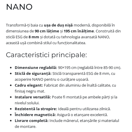
NANO
Transformă-ți baia cu
ușa de duș nișă
modernă, disponibilă în
dimensiunea de
90 cm lățime
și
195 cm înălțime
. Construită din
sticlă ESG de
8 mm
și dotată cu tehnologia avansată NANO,
această ușă combină stilul cu funcționalitatea.
Caracteristici principale:
Dimensiune reglabilă:
90×195 cm (reglabilă între 85-90 cm).
Sticlă de siguranță:
Sticlă transparentă ESG de 8 mm, cu
acoperire NANO pentru o curățare ușoară.
Cadru elegant:
Fabricat din aluminiu de înaltă calitate, cu
finisaj negru mat.
Instalare versatilă:
Poate fi montată pe ambele părți și la
nivelul solului.
Rezistentă la stropire:
Ideală pentru utilizarea zilnică.
Închidere magnetică:
Asigură o etanșare excelentă.
Livrare completă:
Include mânerul, etanșările și materialul
de montare.