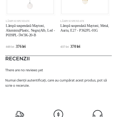
LĂMPI SUSPENDATE
LĂMPI SUSPENDATE
L
Lămpă suspendată Maytoni,
Lămpă suspendată Maytoni, Metal,
L
Aluminiu|Plastic, Negru|Alb, Led -
Auriu, E27 - P362PL-01G
A
P039PL-5W3K-20-B
M
376
lei
370
lei
448
lei
437
lei
3
RECENZII
There are no reviews yet
Numai clienții autentificați, care au cumpărat acest produs, pot să
scrie o recenzie.