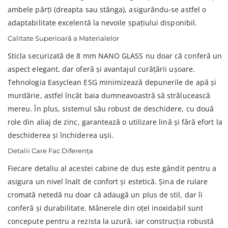
ambele părți (dreapta sau stânga), asigurându-se astfel o
adaptabilitate excelentă la nevoile spațiului disponibil.
Calitate Superioară a Materialelor
Sticla securizată de 8 mm NANO GLASS nu doar că conferă un
aspect elegant, dar oferă și avantajul curățării ușoare.
Tehnologia Easyclean ESG minimizează depunerile de apă și
murdărie, astfel încât baia dumneavoastră să strălucească
mereu. În plus, sistemul său robust de deschidere, cu două
role din aliaj de zinc, garantează o utilizare lină și fără efort la
deschiderea și închiderea ușii.
Detalii Care Fac Diferența
Fiecare detaliu al acestei cabine de duș este gândit pentru a
asigura un nivel înalt de confort și estetică. Șina de rulare
cromată netedă nu doar că adaugă un plus de stil, dar îi
conferă și durabilitate. Mânerele din oțel inoxidabil sunt
concepute pentru a rezista la uzură, iar construcția robustă