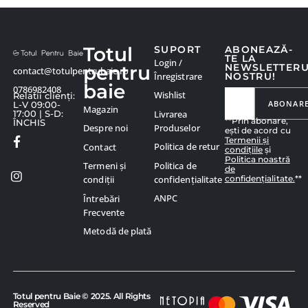
Totul
SUPORT
ABONEAZĂ-
TE LA
Login /
pentru
NEWSLETTER
contact@totulpentrubaie.ro
Înregistrare
NOSTRU!
baie
0786982408
Wishlist
Relatii clienți:
ABONAR
L-V 09:00-
Magazin
Livrarea
17:00 | S-D:
**Prin abonare,
ÎNCHIS
Produselor
Despre noi
ești de acord cu
Termenii și
Politica de retur
Contact
condițiile
și
Politica noastră
Politica de
Termeni și
de
confidențialitate.
**
confidențialitate
condiții
ANPC
Întrebări
Frecvente
Metodă de plată
Totul pentru Baie © 2025. All Rights
Reserved