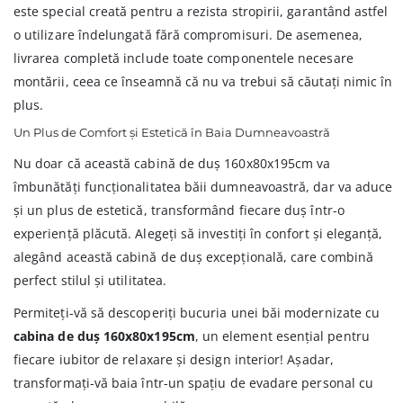
este special creată pentru a rezista stropirii, garantând astfel
o utilizare îndelungată fără compromisuri. De asemenea,
livrarea completă include toate componentele necesare
montării, ceea ce înseamnă că nu va trebui să căutați nimic în
plus.
Un Plus de Comfort și Estetică în Baia Dumneavoastră
Nu doar că această cabină de duș 160x80x195cm va
îmbunătăți funcționalitatea băii dumneavoastră, dar va aduce
și un plus de estetică, transformând fiecare duș într-o
experiență plăcută. Alegeți să investiți în confort și eleganță,
alegând această cabină de duș excepțională, care combină
perfect stilul și utilitatea.
Permiteți-vă să descoperiți bucuria unei băi modernizate cu
cabina de duș 160x80x195cm
, un element esențial pentru
fiecare iubitor de relaxare și design interior! Așadar,
transformați-vă baia într-un spațiu de evadare personal cu