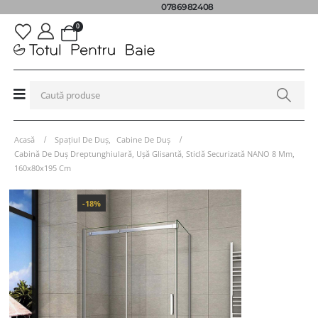
0786982408
0
Acasă
Spațiul De Duș
,
Cabine De Duș
Cabină De Duș Dreptunghiulară, Ușă Glisantă, Sticlă Securizată NANO 8 Mm,
160x80x195 Cm
-18%