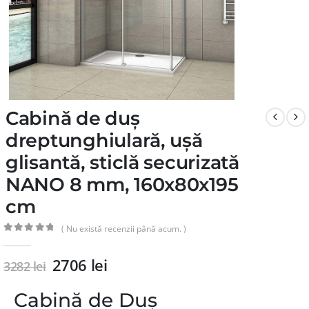
Cabină de duș
dreptunghiulară, ușă
glisantă, sticlă securizată
NANO 8 mm, 160x80x195
cm
( Nu există recenzii până acum. )
0
din 5
2706
lei
3282
lei
Cabină de Duș