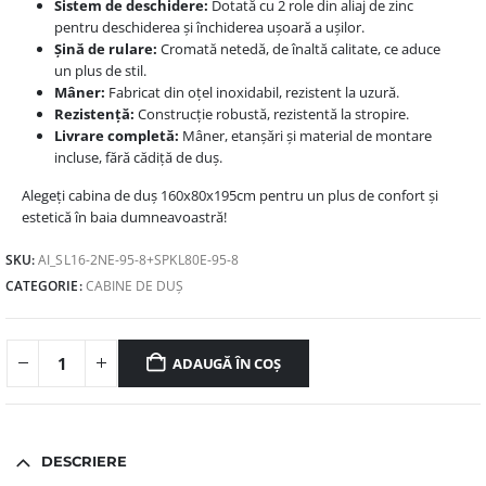
Sistem de deschidere:
Dotată cu 2 role din aliaj de zinc
pentru deschiderea și închiderea ușoară a ușilor.
Șină de rulare:
Cromată netedă, de înaltă calitate, ce aduce
un plus de stil.
Mâner:
Fabricat din oțel inoxidabil, rezistent la uzură.
Rezistență:
Construcție robustă, rezistentă la stropire.
Livrare completă:
Mâner, etanșări și material de montare
incluse, fără cădiță de duș.
Alegeți cabina de duș 160x80x195cm pentru un plus de confort și
estetică în baia dumneavoastră!
SKU:
AI_SL16-2NE-95-8+SPKL80E-95-8
CATEGORIE:
CABINE DE DUȘ
ADAUGĂ ÎN COȘ
DESCRIERE