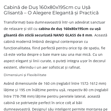
Cabină de Duș 160x80x195cm cu Ușă
Glisantă – O Alegere Elegantă și Practică
Transformați baia dumneavoastră într-un adevărat sanctuar
de relaxare și stil cu
cabina de duș 160x80x195cm cu ușă
glisantă din sticlă securizată NANO GLASS de 8 mm
. Această
cabină modernă îmbină designul contemporan cu
funcționalitatea, fiind perfectă pentru orice tip de spațiu, fie
că este vorba despre o baie mare sau una mai mică. Cu un
aspect elegant și linii curate, o puteți integra ușor în decorul
existent, oferindu-i un aer sofisticat și rafinat.
Dimensiuni și Flexibilitate
Având dimensiunile de 160 cm (reglabil între 1572-1612 mm)
lățime și 195 cm înălțime pentru ușă, respectiv 80 cm (reglabil
între 778-798 mm) lățime pentru peretele lateral, această
cabină se potrivește perfect în orice colț al băii
dumneavoastră. Designul său inteligent permite montarea pe