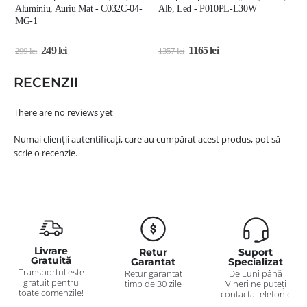
Aluminiu, Auriu Mat - C032C-04-
Alb, Led - P010PL-L30W
A
MG-1
249
lei
1165
lei
299
lei
1357
lei
4
RECENZII
There are no reviews yet
Numai clienții autentificați, care au cumpărat acest produs, pot să
scrie o recenzie.
Livrare
Retur
Suport
Gratuită
Garantat
Specializat
Transportul este
Retur garantat
De Luni până
gratuit pentru
timp de 30 zile
Vineri ne puteți
toate comenzile!
contacta telefonic