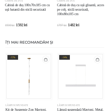
CABINE DE DUȘ
CABINE DE DUȘ
C
Cabină de duș 100x70x185 cm cu
Cabină de duș cu ușă glisantă, acces
C
ușă batantă din sticlă securizată
pe colț, sticlă securizată,
s
100x80x185 cm
1592
lei
1482
lei
1930
lei
1797
lei
1
ÎȚI MAI RECOMANDĂM ȘI
-17%
-14%
LĂMPI SUSPENDATE
LĂMPI SUSPENDATE
L
Kit de Suspensie Zon Maytoni,
Lămpă suspendată Maytoni, Metal,
L