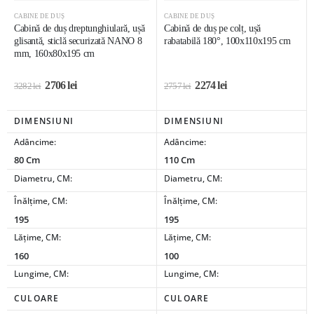
CABINE DE DUȘ
CABINE DE DUȘ
Cabină de duș dreptunghiulară, ușă
Cabină de duș pe colț, ușă
glisantă, sticlă securizată NANO 8
rabatabilă 180°, 100x110x195 cm
mm, 160x80x195 cm
2706
lei
2274
lei
3282
lei
2757
lei
DIMENSIUNI
DIMENSIUNI
Adâncime:
Adâncime:
80 Cm
110 Cm
Diametru, CM:
Diametru, CM:
Înălțime, CM:
Înălțime, CM:
195
195
Lățime, CM:
Lățime, CM:
160
100
Lungime, CM:
Lungime, CM:
CULOARE
CULOARE